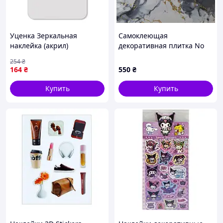
Уценка Зеркальная
Самоклеющая
наклейка (акрил)
декоративная плитка No
270х420х2мм Silver SW-
Brand F04 60x300 см
254
₴
00003445
Разноцветный (21998)
164
₴
550
₴
Купить
Купить