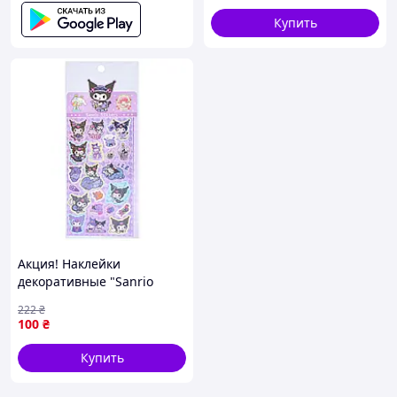
Купить
Акция! Наклейки
декоративные "Sanrio
Stickers" SZ240906-3 с
222
₴
блестками - По лучшей
100
₴
цене!
Купить