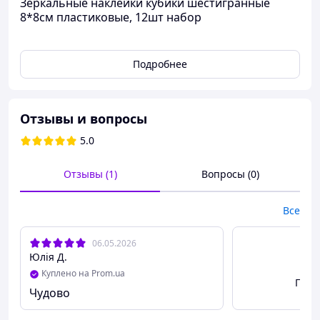
Зеркальные наклейки кубики шестигранные
8*8см пластиковые, 12шт набор
Подробнее
Отзывы и вопросы
5.0
Отзывы (1)
Вопросы (0)
Все
06.05.2026
Юлія Д.
Куплено на Prom.ua
Посм
Чудово