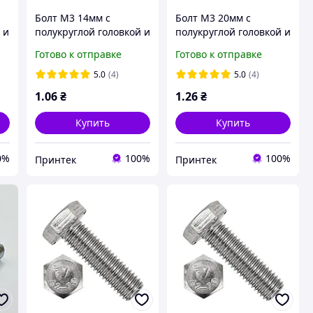
Болт М3 14мм с
Болт М3 20мм с
 и
полукруглой головкой и
полукруглой головкой и
внутренним
внутренним
Готово к отправке
Готово к отправке
сс
шестигранником, класс
шестигранником, класс
прочности 12.9,
прочности 12.9,
5.0
(4)
5.0
(4)
стандарт ISO 7380-1,
стандарт ISO 7380-1,
1
.06
₴
1
.26
₴
M3*14 12.9 Bolt
M3*20 12.9 Bolt
Купить
Купить
0%
100%
100%
Принтек
Принтек