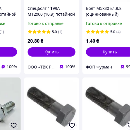
A
Спецболт 1199A
Болт М5х30 кл.8.8
потайной
М12х60 (10.9) потайной
(оцинкованный)
IN608
под квадрат DIN608
(полная резьба)
вке
Готово к отправке
Готово к отправке
черн. с гайкой
(1)
5.0
(1)
5.0
(4)
20
.80
₴
1
.40
₴
ь
Купить
Купить
100%
100%
9
ООО «ТВК Рамос»
ФОП Фурман