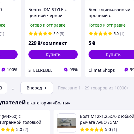
O
Болты JDM STYLE с
Болт оцинкованный
цветной черной
прочный с
овал
шайбой
шестигранной
вке
Готово к отправке
Готово к отправке
й,
головкой резьба м8
t)
болты метрические
(1)
5.0
(5)
5.0
(1)
шестигранные 25 мм
229
₴/комплект
5
₴
ь
Купить
Купить
100%
99%
9
STEELREBEL
Climat Shops
3
...
Вперед
Показано 1 - 29 товаров из 10000+
упателей
в категории «Болты»
 (М4х60) с
Болт М12х1,25х70 с юбко
тигранной головкой
рычага AVEO /GM/
ная резьба) (класс
5.0
(2)
5.0
(1)