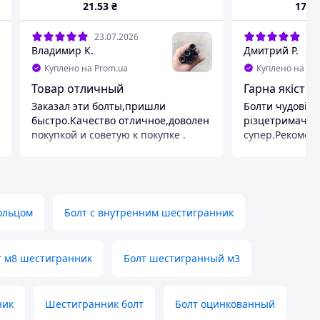
21
.53
₴
17
.7
23.07.2026
25.
Владимир К.
Дмитрий Р.
Куплено на Prom.ua
Куплено на Pr
Товар отличный
Гарна якість
Заказал эти болты,пришли
Болти чудові д
быстро.Качество отличное,доволен
різцетримача т
покупкой и советую к покупке .
супер.Рекомен
Преимущества
Преимуществ
Качество на высоте
Якість ціна
Недостатки
Недостатки
Не увидел никаких
Немає
кольцом
Болт с внутренним шестигранник
т м8 шестигранник
Болт шестигранный м3
ник
Шестигранник болт
Болт оцинкованный