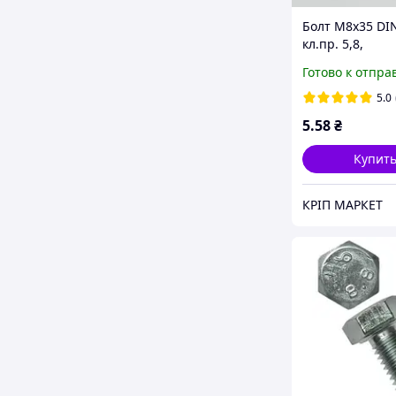
Болт М8х35 DI
кл.пр. 5,8,
оцинкованный
Готово к отпра
5.0
5
.58
₴
Купит
КРІП МАРКЕТ