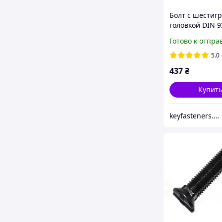
Болт c шестиг
головкой DIN 9
М5х12 Metalvis 
Готово к отпра
полная резьба
белый 500 шт.
5.0
437
₴
Купит
keyfasteners.com.ua