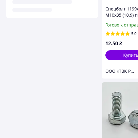
Спецболт 1199
М10х35 (10.9) 
под квадрат D
Готово к отпра
чорн. с гайкой
5.0
12
.50
₴
Купит
ООО «ТВК Рамос»