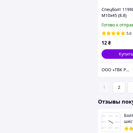
Спецболт 1199
М10х45 (8.8)
полупотайной 
Готово к отпра
DS6007 с гайко
черный (Unibol
5.0
12
₴
Купит
ООО «ТВК Рамос»
1
2
Отзывы пок
Болт
шес
(пол