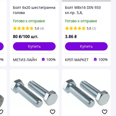
Болт 6х20 шестигранна
Болт М8х16 DIN 933
голова
кл.пр. 5,8,
оцинкованный
Готово к отправке
Готово к отправке
5.0
(4)
5.0
(2)
80
₴/100 шт.
3
.86
₴
Купить
Купить
9%
100%
100%
МЕТИЗ ЛАЙН
КРІП МАРКЕТ