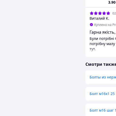
проч
3
.90
02
Виталий К.
Куплено на P
Гарна якість
Були потрібні 
потрібну малу
тут.
Преимуществ
Купив тільки т
Смотри такж
відсидка від 5
ставлення до 
Недостатки
Болты из нер
Немає
Болт м16х1 25
Болт м16 шаг 