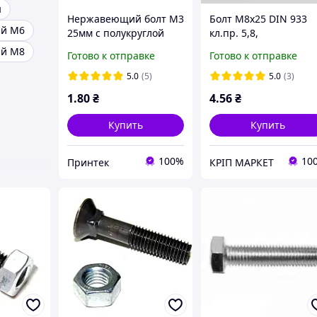
ы
Нержавеющий болт М3
Болт М8х25 DIN 933
ый М6
25мм с полукруглой
кл.пр. 5,8,
головкой и шлицем PH
оцинкованный
ый М8
Готово к отправке
Готово к отправке
M3x25 DIN 7985 AISI
304
5.0
(5)
5.0
(3)
1
.80
₴
4
.56
₴
Купить
Купить
100%
10
Принтек
КРІП МАРКЕТ