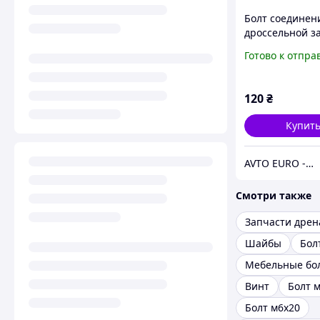
Болт соединен
дроссельной з
VAG (N10470703
Готово к отпра
120
₴
Купит
AVTO EURO - запчастини та автомобільні товари
Смотри также
Шайбы
Бол
Мебельные бо
Винт
Болт 
Болт м6х20