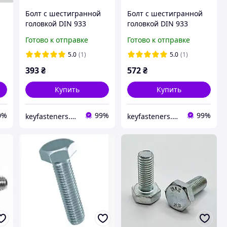
Болт c шестигранной
Болт c шестигранной
головкой DIN 933
головкой DIN 933
М8х50 Metalvis
М10х40 Metalvis
Готово к отправке
Готово к отправке
нержавеющая сталь А2
нержавеющая сталь А2
полная резьба 50 шт./
полная резьба 50 шт./
5.0
(1)
5.0
(1)
пачка
пачка
393
₴
572
₴
Купить
Купить
0%
99%
99%
keyfasteners.com.ua
keyfasteners.com.ua