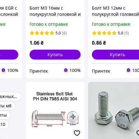
ия EGR с
Болт М3 16мм с
Болт М3 12мм с
аслонкой
полукруглой головкой и
полукруглой головкой
)
внутренним
внутренним
вке
Готово к отправке
Готово к отправке
шестигранником, класс
шестигранником, кла
прочности 12.9,
прочности 12.9,
5.0
(6)
5.0
(5)
стандарт ISO 7380-1,
стандарт ISO 7380-1,
1
.06
₴
0
.86
₴
M3*16 12.9 Bolt
M3*12 12.9 Bolt
ь
Купить
Купить
100%
100%
10
Принтек
Принтек
Запчасти дренажных и фекальных насосов
ты м8
лты
м10