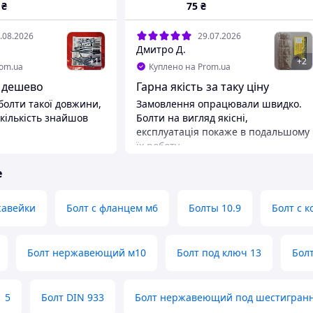
ности 4.8) (Ключ 7)
₴
75
₴
.08.2026
29.07.2026
Дмитро Д.
+
1
+
2
rom.ua
Куплено на Prom.ua
, дешево
Гарна якість за таку ціну
болти такої довжини,
Замовлення опрацювали швидко.
 кількість знайшов
Болти на вигляд якісні,
експлуатація покаже в подальшому
їх роботу.
а
є що потрібно,
Преимущества
е
0грн. Добре
Ціна. Якість
покупця.
жавейки
Болт с фланцем м6
Болты 10.9
Болт с 
Болт нержавеющий м10
Болт под ключ 13
Бол
1 5
Болт DIN 933
Болт нержавеющий под шестигран