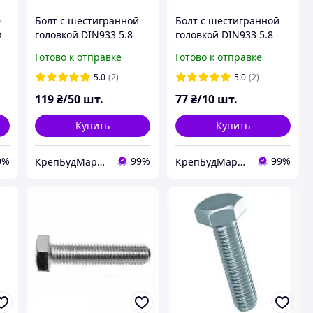
0
Болт с шестигранной
Болт с шестигранной
я
головкой DIN933 5.8
головкой DIN933 5.8
М8х35 ЦБ
М10х80 ЦБ
Готово к отправке
Готово к отправке
я
5.0
(2)
5.0
(2)
119
₴/50 шт.
77
₴/10 шт.
Купить
Купить
0%
99%
99%
КрепБудМаркет- интернет магазин
КрепБудМаркет- интернет магазин