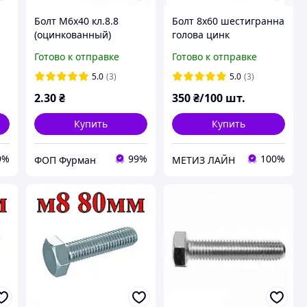
Болт М6х40 кл.8.8
Болт 8х60 шестигранна
(оцинкованный)
голова цинк
(полная резьба)
Готово к отправке
Готово к отправке
нк
5.0
(3)
5.0
(3)
2
.30
₴
350
₴/100 шт.
Купить
Купить
9%
99%
100%
ФОП Фурман
МЕТИЗ ЛАЙН