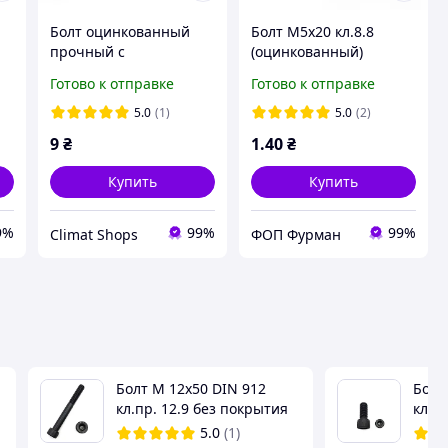
Болт оцинкованный
Болт М5х20 кл.8.8
прочный с
(оцинкованный)
шестигранной
(полная резьба)
Готово к отправке
Готово к отправке
головкой резьба м8
болты метрические
5.0
(1)
5.0
(2)
шестигранные 80 мм
9
₴
1
.40
₴
Купить
Купить
9%
99%
99%
Climat Shops
ФОП Фурман
й
Болт М 12х50 DIN 912
Болт
кл.пр. 12.9 без покрытия
кл.п
5.0
(1)