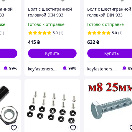
ранной
Болт c шестигранной
Болт c шестигранной
33
головкой DIN 933
головкой DIN 933
к. п. 8.8
М5х50 Metalvis к. п. 8.8
М10х80 Metalvis к. п.
вке
Готово к отправке
Готово к отправке
 цинк
полная резьба цинк
8.8 полная резьба ци
/пачка
белый 200 шт./пачка
белый 50 шт./пачка
(1)
5.0
(1)
5.0
(1)
415
₴
632
₴
ь
Купить
Купить
99%
99%
9
keyfasteners.com.ua
keyfasteners.com.ua