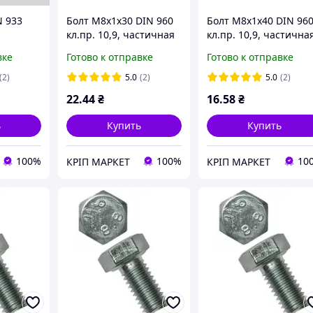
N 933
Болт М8х1х30 DIN 960
Болт М8х1х40 DIN 96
кл.пр. 10,9, частичная
кл.пр. 10,9, частична
резьба, мелкий шаг
резьба, мелкий шаг
вке
Готово к отправке
Готово к отправке
резьбы, без покрытия
резьбы, без покрыти
(2)
5.0
(2)
5.0
(2)
22
.44
₴
16
.58
₴
ь
Купить
Купить
100%
100%
10
КРІП МАРКЕТ
КРІП МАРКЕТ