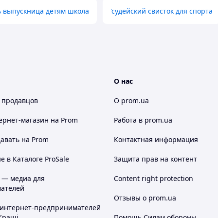
 выпускница детям школа
'судейский свисток для спорта
3
№1024
№1025
О нас
 продавцов
О prom.ua
8
№1029
№1030
ернет-магазин
на Prom
Работа в prom.ua
авать на Prom
Контактная информация
 в Каталоге ProSale
Защита прав на контент
 — медиа для
Content right protection
ателей
Отзывы о prom.ua
3
№1034
№1035
 интернет-предпринимателей
Кращі
Помощь Силам обороны