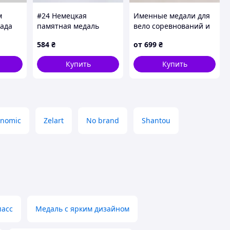
м
#24 Немецкая
Именные медали для
сада
памятная медаль
вело соревнований и
ка
башня Дёренер Турм
веломарафона
584
₴
от
699
₴
Ганновере 1983.
Диаметр 8 см МЕДАЛИ
Купить
Купить
onomic
Zelart
No brand
Shantou
пасс
Медаль с ярким дизайном