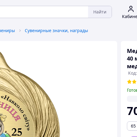
Найти
Кабин
увениры
Сувенирные значки, награды
Мед
40 
мед
Код
Гото
7
65