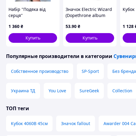
Набір "Подяка від
Значок Electric Wizard
Кубок
серця"
(Dopethrone album
cover)
№1011
№1012
№101
1 360
₴
53
.90
₴
1 128
Купить
Купить
Популярные производители
в категории
Сувенир
Собственное производство
SP-Sport
Без бренда
№1016
№1017
№101
Украина ТД
You Love
SureGeek
Collection
ТОП теги
Кубок 4060В 45см
Значок fallout
Awarder 004 C