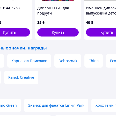
 1914A 5763
Диплом LEGO для
Именной дипло
подруги
выпускника дет
(персонализированный)
группа Капитош
3
№1014
№1015
₴
35
₴
40
₴
Купить
Купить
Купить
ные значки, награды
Карнавал Приколов
Dobroznak
China
Ec
8
№1019
№1020
Ranok Creative
amo Green
Значок для фанатов Linkin Park
Xbox гейм 