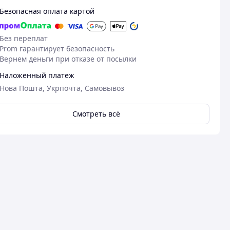
Безопасная оплата картой
Без переплат
Prom гарантирует безопасность
Вернем деньги при отказе от посылки
Наложенный платеж
Нова Пошта, Укрпочта, Самовывоз
Смотреть всё
19.05.2025
25
Олександра Р.
Дінара К.
Куплено на Prom.ua
Куплено на Pr
Дякую за швидке виконання
Гарна якість
замовлення
ці
Гарна якість, 
чудовий дизайн
Гарне виконання, оперативно
погодили макет , швидко виготовили