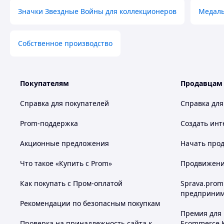
Значки Звездные Войны для коллекционеров
Медаль
№1021
№1022
№102
Собственное производство
Покупателям
Продавцам
Справка для покупателей
Справка для
№1026
№1027
№102
Prom-поддержка
Создать инт
Акционные предложения
Начать прод
Что такое «Купить с Prom»
Продвижение
Как покупать с Пром-оплатой
Sprava.prom
предприним
Рекомендации по безопасным покупкам
№1031
№1032
№103
Премия для
Проверка на принадлежность сайта к
Ecommerce.