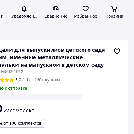
ет
Уведомления
Сравнение
Избранное
Корзина
али для выпускников детского сада
мм, именные металлические
альки на выпускной в детском саду
: М802-1012
5.0
(11)
160+ купили
во к отправке
0
₴/комплект
₴
от 100 комплектов