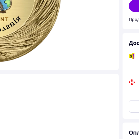
Дос
Опл