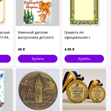
расная
Именной диплом
Грамота А4
73 А4,
выпускника детского
официальная с
ная
сада группа Золотая
тиснением бронза
 -
рыбка
Г-423
40
₴
4
.96
₴
Купить
Купить