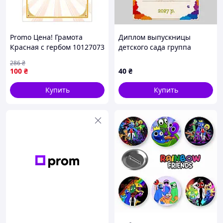
№1031
№1032
№1033
№1034
№1035
Promo Цена! Грамота
Диплом выпускницы
Красная с гербом 10127073
детского сада группа
А4, бумага мелованная 150
Радуга
286
₴
г/м2 матовая - только на
100
₴
40
₴
ZaGrosh.com.ua
Купить
Купить
№1036
№1037
№1038
№1039
№1040
№1041
№1042
№1043
№1044
№1045
№1046
№1047
№1048
№1049
№1050