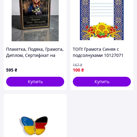
Ленты к медалям
Национальная лента
диаметром 35 и 40 мм
Ленты к медалям диаметром 50 и 70 мм
Плакетка, Подяка, Грамота,
ТОП! Грамота Синяя с
Диплом, Сертифікат на
подсолнухами 10127071
металі Нагорода
А4, бумага мелованная 150
167
₴
"Найкращий вчитель" на
г/м2 матовая - (gHome)
595
₴
100
₴
металі з Вашим фото
Купить
Купить
Почему выгодно обращаться к нам?
Индивидуальный подход и быстрые сроки
изготовления
С каждым заказчиком обсуждаем
требуемые параметры