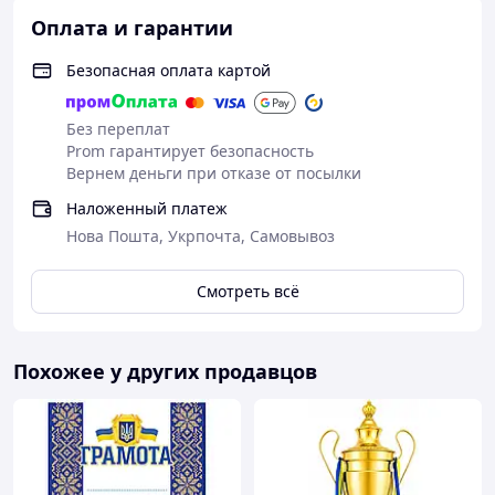
(национальную, которая входит
Оплата и гарантии
стандартный комплект, или одну из
предложенных ниже)
Безопасная оплата картой
Напишите результат выбора и список детей
в Viber / Telegram 0636616060 или на почту
ironprint.sales@gmail.com в любом, удобном
Без переплат
для Вас и понятном для нас, виде
Prom гарантирует безопасность
Вернем деньги при отказе от посылки
Наложенный платеж
Выбор дизайна жетона с индивидуальным
нанесением
Нова Пошта, Укрпочта, Самовывоз
№1001
№1002
№1003
№1004
№1005
Смотреть всё
Похожее у других продавцов
№1006
№1007
№1008
№1009
№1010