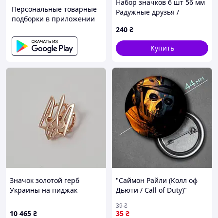
Набор значков 6 шт 56 мм
Персональные товарные
Радужные друзья /
подборки в приложении
Rainbow Friends
240
₴
№1051
№1052
№1053
№1054
№1055
Купить
№1056
№1057
№1058
№1059
№1060
№1061
№1062
№1063
№1064
№1065
Значок золотой герб
"Саймон Райли (Колл оф
Украины на пиджак
Дьюти / Call of Duty)"
лацкан.
значок круглый на булавке
39
₴
Ø44 мм
10 465
₴
35
₴