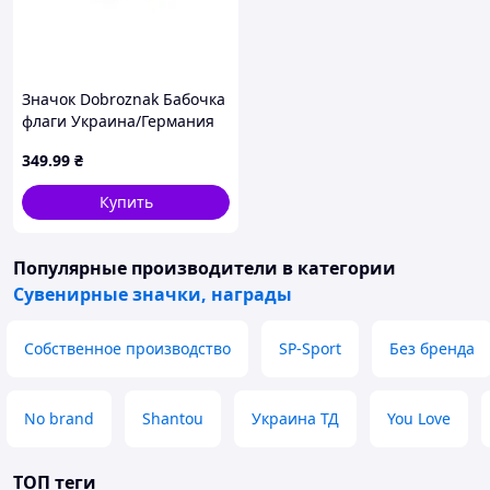
Перед началом изготовления утверждаем
макеты с клиентом
Товар доставляется во все регионы
Украины службами логистики
Значок Dobroznak Бабочка
флаги Украина/Германия
25x20 мм Разноцветный
349
.99
₴
Изображения (текст, картинка, фото) на медаль
(6345) D15-2026
наносятся методом сублимационной печати, благодаря
Купить
чему изделие не боится влияния влаги и перепадов
температур. Сроки изготовления составляют 3-5 дней.
Не откладывайте на последние дни до мероприятия!
Популярные производители
в категории
Оформляйте заявку на нашем сайте прямо сейчас!
Сувенирные значки, награды
Собственное производство
SP-Sport
Без бренда
No brand
Shantou
Украина ТД
You Love
ТОП теги