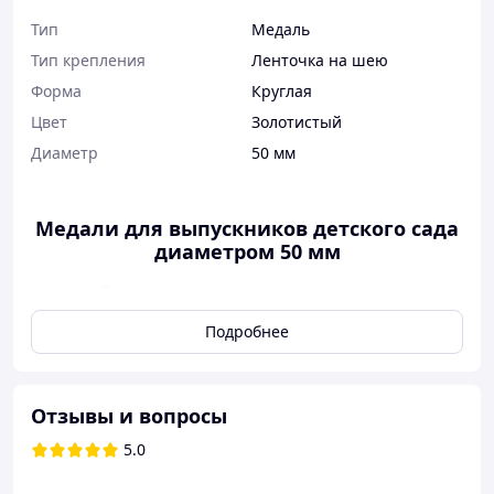
Тип
Медаль
Тип крепления
Ленточка на шею
Форма
Круглая
Цвет
Золотистый
Диаметр
50 мм
Медали для выпускников детского сада
диаметром 50 мм
Медаль «Выпускник детского сада» — первая награда
ребенка, которую он получает за один из успешно
Подробнее
пройденных этапов жизни. Это прекрасный сувенир,
который поможет сохранить память о детском садике
на долгие годы! В компании IRONPRINT Вы можете
заказать изготовление именных медалей для
Отзывы и вопросы
выпускников детского сада по индивидуальным
параметрам — мы предлагаем готовые решения
5.0
(макеты), в которых можно заменить данные ученика и
детского садика. Размер медали позволяет разместить