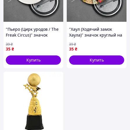
"Пьеро (Цирк уродов / The
"Хаул (Ходячий замок
Freak Circus)" значок
Хаула)" значок круглый на
круглый на булавке Ø44
булавке Ø44 мм
39
₴
39
₴
мм
35
₴
35
₴
Купить
Купить