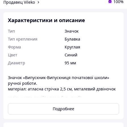
100%
Продавец Vileko
Характеристики и описание
Тип
Значок
Тип крепления
Булавка
Форма
Круглая
Цвет
Синий
Диаметр
95 мм
Значок «Випускник-Випускниця початкової школи»
ручної роботи.
матеріал: атласна стрічка 2,5 см, металевий дзвіночок
колір: жовто-синій( можна будь який)
розмір: 9,5 см, висота 15 см
Подробнее
серединка: фотопапір заламінований (текст, картинку
можна будь яку)