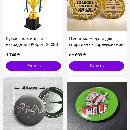
Кубок спортивный
Именные медали для
наградной SP-Sport 2408B
спортивных соревнований
в школе
1 746
₴
от
699
₴
Купить
Купить