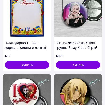
"Благодарность" А4+
Значок Феликс из К-поп
формат, (калина и ленты)
группы Stray Kids / Стрей
[tsi302967-TCI]
Кидс. №34. 44мм
43
₴
40
₴
Купить
Купить