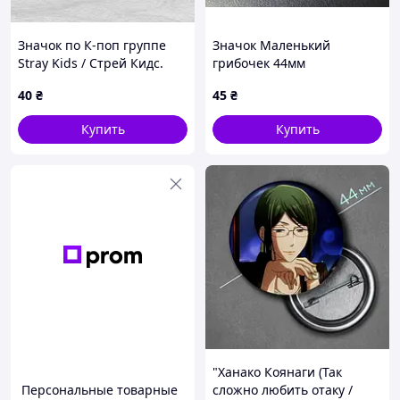
Значок по К-поп группе
Значок Маленький
Stray Kids / Стрей Кидс.
грибочек 44мм
№62. 44мм
40
₴
45
₴
Купить
Купить
"Ханако Коянаги (Так
Персональные товарные
сложно любить отаку /