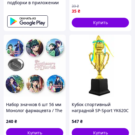
подборки в приложении
Love is hard for otaku)"
39
₴
значок круглый на булавке
35
₴
Ø44 мм
Купить
Набор значков 6 шт 56 мм
Кубок спортивный
Монолог фармацевта / The
наградной SP-Sport YK620C
Apothecary Diaries
240
₴
547
₴
Купить
Купить