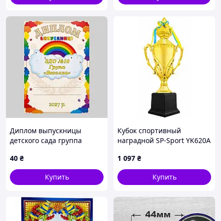
Диплом выпускницы
Кубок спортивный
детского сада группа
наградной SP-Sport YK620A
Радуга
40
₴
1 097
₴
Купить
Купить