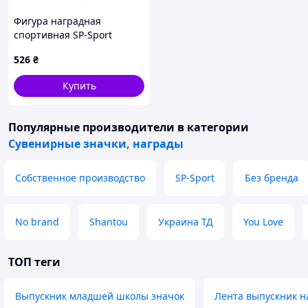
Фигура наградная
спортивная SP-Sport
Баскетбольный мяч
526
₴
JZ2346A
Купить
Популярные производители
в категории
Сувенирные значки, награды
Собственное производство
SP-Sport
Без бренда
No brand
Shantou
Украина ТД
You Love
ТОП теги
Выпускник младшей школы значок
Лента выпускник 