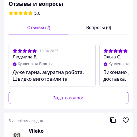
При оптових замовленнях термін виготовлення 1-10
Отзывы и вопросы
днів.
5.0
Отзывы (2)
Вопросы (0)
18.04.2025
02.
Людмила В.
Ольга С.
Куплено на Prom.ua
Куплено на Pro
Дуже гарна, акуратна робота.
Виконано дуж
Швидко виготовили та
доставка.
відправили
Задать вопрос
Был online:
сегодня
Vileko