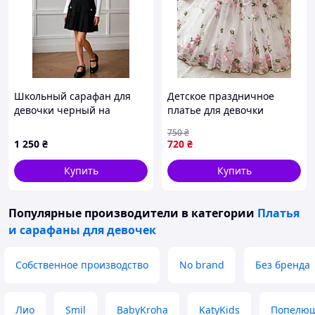
Школьный сарафан для
Детское праздничное
девочки черный на
платье для девочки
регулируемых бретелях с
молочное с цветочной
750
₴
карманами
вышивкой
1 250
₴
720
₴
Купить
Купить
Популярные производители
в категории
Платья
и сарафаны для девочек
Собственное производство
No brand
Без бренда
Лио
Smil
BabyKroha
KatyKids
Попелю