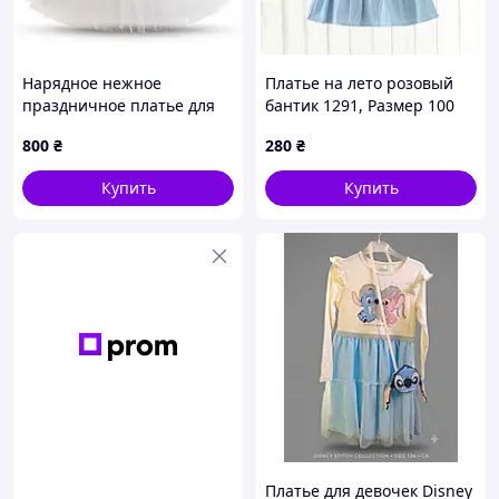
Нарядное нежное
Платье на лето розовый
праздничное платье для
бантик 1291, Размер 100
девочки белое в
800
₴
280
₴
мушку+заколка 100 (3-4
года)
Купить
Купить
Платье для девочек Disney