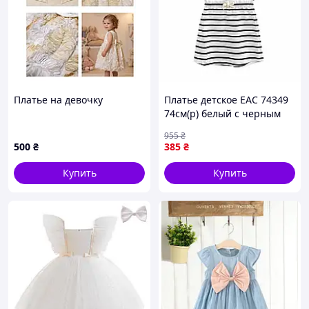
Платье на девочку
Платье детское EAC 74349
74см(р) белый с черным
955
₴
500
₴
385
₴
Купить
Купить