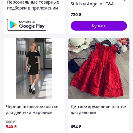
Персональные товарные
Stitch и Angel от C&A,
подборки в приложении
сумочка в комплекте, р.
720
₴
134
Купить
Черное школьное платье
Детское кружевное платье
для девочки Нарядное
для девочки
платье в школу с
600
₴
бантиками 122 см
540
₴
654
₴