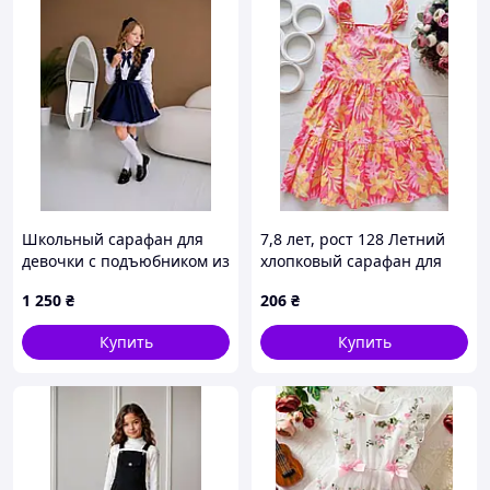
Школьный сарафан для
7,8 лет, рост 128 Летний
девочки с подъюбником из
хлопковый сарафан для
евросетки, праздничный и
девочки. Артикул 28039
1 250
₴
206
₴
повседневный, р. 122–140,
арт 924
Купить
Купить