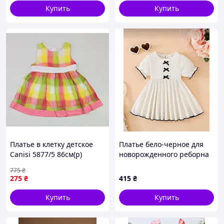
Купить
Купить
Платье в клетку детское
Платье бело-черное для
Canisi 5877/5 86см(р)
новорожденного реборна
коралловый с салатовым
девочки 0-1 мес
775
₴
275
₴
415
₴
Купить
Купить