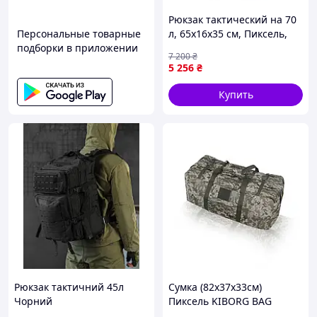
Рюкзак тактический на 70
Персональные товарные
л, 65х16х35 см, Пиксель,
подборки в приложении
A21 / Армейский
7 200
₴
туристический ART 8146
5 256
₴
(25 шт/ящ)
Купить
Рюкзак тактичний 45л
Сумка (82х37х33см)
Чорний
Пиксель KIBORG BAG
(2806-vart)