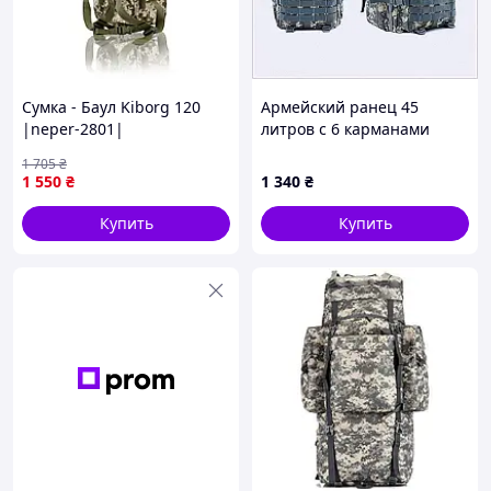
Сумка - Баул Kiborg 120
Армейский ранец 45
|neper-2801|
литров с 6 карманами
Солв пиксель 86701E90E
1 705
₴
1 550
₴
1 340
₴
Купить
Купить