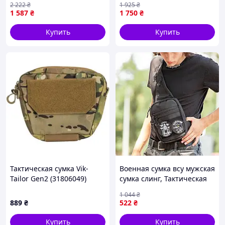
2 222
₴
1 925
₴
1 587
₴
1 750
₴
Купить
Купить
Тактическая сумка Vik-
Военная сумка всу мужская
Tailor Gen2 (31806049)
сумка слинг, Тактическая
сумка на грудь Маленькая
1 044
₴
мужская брезентовая XA-
889
₴
522
₴
32
Купить
Купить