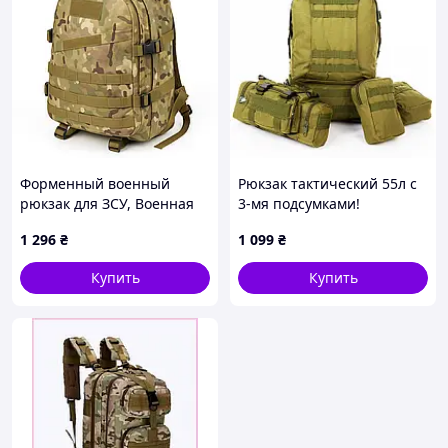
Форменный военный
Рюкзак тактический 55л с
рюкзак для ЗСУ, Военная
3-мя подсумками!
спортивная сумка,
Качественный штурмовой
1 296
₴
1 099
₴
Тактический рюкзак для
для похода путешествий
ЗСУ ВСУ XN-30
большой рюкзак баул
Купить
Купить