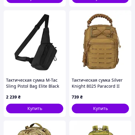
Тактическая сумка M-Tac
Тактическая сумка Silver
Sling Pistol Bag Elite Black
Knight 8025 Paracord II
(10082002)
(79307005)
2 239
₴
739
₴
Купить
Купить