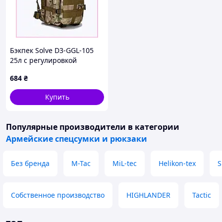
Бэкпек Solve D3-GGL-105
25л с регулировкой
объема, 8M916K935
684
₴
Купить
Популярные производители
в категории
Армейские спецсумки и рюкзаки
Без бренда
M-Tac
MiL-tec
Helikon-tex
S
Собственное производство
HIGHLANDER
Tactic