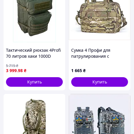
Тактический рюкзак 4Profi
Сумка 4 Профи для
70 литров хаки 1000D
патрулирования с
8K6K85603
интерфейсом Molle
5 715
₴
T8K685K606
3 999
.98
₴
1 665
₴
Купить
Купить