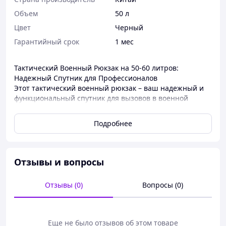
Объем
50 л
Цвет
Черный
Гарантийный срок
1 мес
Тактический Военный Рюкзак на 50-60 литров:
Надежный Спутник для Профессионалов
Этот тактический военный рюкзак – ваш надежный и
функциональный спутник для вызовов в военной
службе и экстремальных ситуациях. Благодаря его
прочности, удобству и тактическому дизайну вы готовы
Подробнее
к любым задачам и миссиям.
Дополнительные особенности:
Система Гидратации:
Отзывы и вопросы
Встроенная система для гидратации позволяет
удобно использовать гидробак, чтобы вы могли
Отзывы (0)
Вопросы (0)
оставаться увлажненными даже в самых
экстремальных условиях.
Место для Ношения Оружия:
Специальные крепления и карманы для
Еще не было отзывов об этом товаре