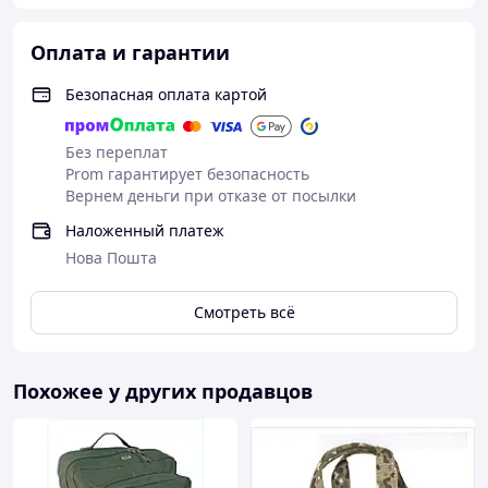
Использованные материалы и фурнитура
гарантируют длительный срок службы в условиях
Оплата и гарантии
интенсивного использования.
Безопасная оплата картой
Это не просто сумка, а ваш крепкий союзник в любых
ситуациях.
Этот тактический военный рюкзак создан для того,
Без переплат
чтобы вы чувствовались уверенно и готовы к любым
Prom гарантирует безопасность
вызовам.
Вернем деньги при отказе от посылки
Наложенный платеж
Нова Пошта
Смотреть всё
Похожее у других продавцов