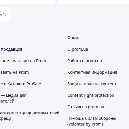
r's
О нас
 продавцов
О prom.ua
ернет-магазин
на Prom
Работа в prom.ua
авать на Prom
Контактная информация
 в Каталоге ProSale
Защита прав на контент
 — медиа для
Content right protection
ателей
Отзывы о prom.ua
 интернет-предпринимателей
Кращі
Помощь Силам обороны
(Volonter by Prom)