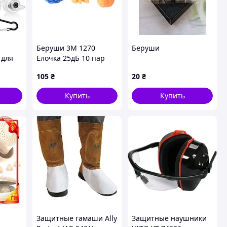
Беруши 3M 1270
Беруши
 для
Елочка 25дБ 10 пар
многоразовые
105
₴
20
₴
затычки в уши от
ние
шума со шнурком
Купить
Купить
пары
Защитные гамаши Ally
Защитные наушники