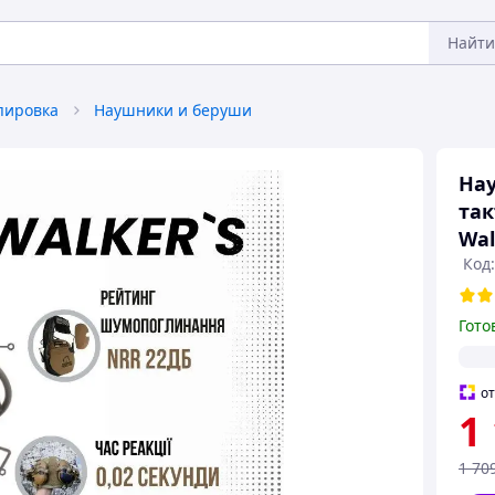
Найти
пировка
Наушники и беруши
Нау
та
Wal
Код:
Гото
о
1
1 70