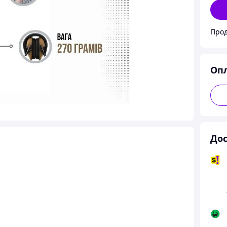
Прод
Оп
Дос