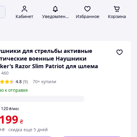
Кабинет
Уведомления
Избранное
Корзина
шники для стрельбы активные
ктические военные Наушники
ker's Razor Slim Patriot для шлема
 460
4.8
(9)
70+ купили
во к отправке
120
т
₴
/мес
 199
₴
9
₴
скидка еще 5 дней