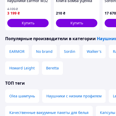
наушники Earmor М32
Книга Бомба уценка
Sordi
FG Оливковый Vmarket
Olive 
4 199
₴
3 199
₴
210
₴
17 670
Купить
Купить
Популярные производители
в категории
Наушник
EARMOR
No brand
Sordin
Walker's
R
Howard Leight
Beretta
ТОП теги
Olea шампунь
Наушники с низким профилем
L
Качественные вакуумные пакеты для белья
Капсулы 