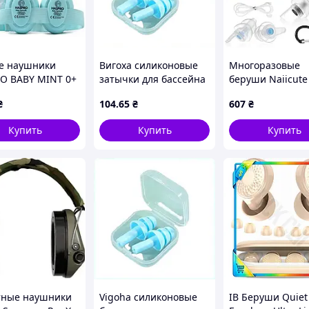
е наушники
Вигоха силиконовые
Многоразовые
O BABY MINT 0+
затычки для бассейна
беруши Naiicute
ладенцев 23Дб
и аквафитнеса
полетов с
₴
104
.65
₴
607
₴
8470H00H3B
регулировкой
давления сниже
Купить
Купить
Купить
шума 25 дБ
силиконовые 2 
M прозрачные
ные наушники
Vigoha силиконовые
ІВ Беруши Quiet