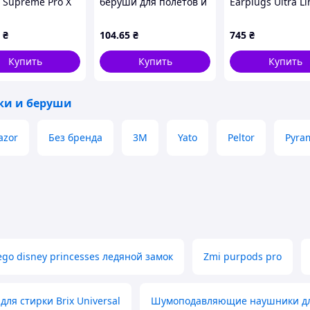
n Supreme Pro X
беруши для полетов и
Earplugs Ultra Li
(75302-X-07-S)
поездок 847K00X03
многоразовые
силиконовые дл
₴
104
.65
₴
745
₴
и работы
шумоподавлени
Купить
Купить
Купить
с фу ЕMN_PS
и и беруши
azor
Без бренда
3М
Yato
Peltor
Pyra
ego disney princesses ледяной замок
Zmi purpods pro
для стирки Brix Universal
Шумоподавляющие наушники дл