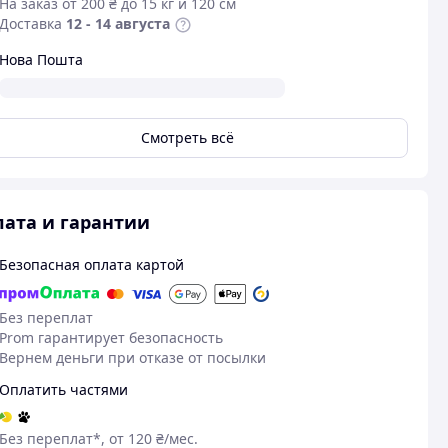
На заказ от 200 ₴ до 15 кг и 120 см
Доставка
12 - 14 августа
Нова Пошта
Смотреть всё
ата и гарантии
Безопасная оплата картой
30.07.2024
02
Александр В.
Олександр Т.
Без переплат
Prom гарантирует безопасность
Куплено на Prom.ua
Куплено на Pr
Вернем деньги при отказе от посылки
Гарні навушники, свою функцію
Вогонь
виконують на всі 100%
Оплатить частями
Без переплат*, от 120 ₴/мес.