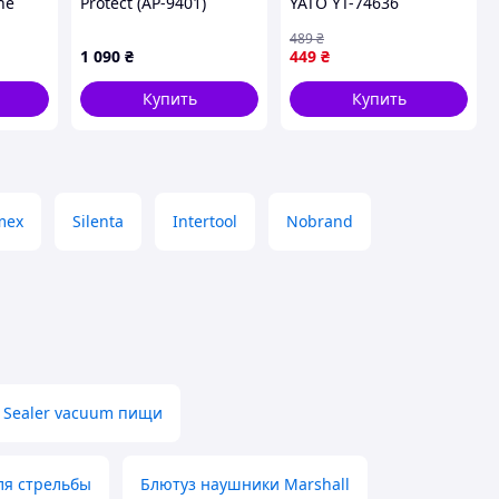
ne
Protect (AP-9401)
YATO YT-74636
489
₴
я сна
1 090
₴
449
₴
е 45dB
Купить
Купить
mex
Silenta
Intertool
Nobrand
Sealer vacuum пищи
я стрельбы
Блютуз наушники Marshall