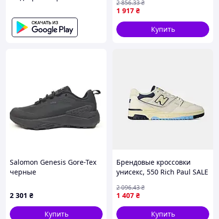
2 856
.33
₴
1 917
₴
Купить
Salomon Genesis Gore-Tex
Брендовые кроссовки
черные
унисекс, 550 Rich Paul SALE
36
2 096
.43
₴
2 301
₴
1 407
₴
Купить
Купить