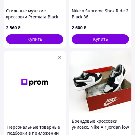
Стильные мужские
Nike x Supreme Shox Ride 2
кроссовки Premiata Black
Black 36
White Премиата 45 (28,5
2 560
₴
2 600
₴
см)
Купить
Купить
Брендовые кроссовки
Персональные товарные
унисекс, Nike Air Jordan low
подборки в приложении
x grey