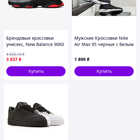
Брендовые кроссовки
Мужские Кроссовки Nike
унисекс, New Balance 9060
Air Max 95 черные с белым
"Grey Black" 41
4 525
.13
₴
3 037
₴
1 899
₴
Купить
Купить