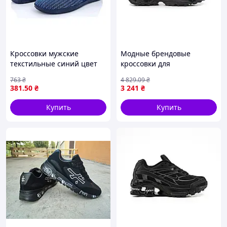
Кроссовки мужские
Модные брендовые
текстильные синий цвет
кроссовки для
для летней носки с мягкой
путешествий на воздухе,
763
₴
4 829
.09
₴
подошвой 41 размер ТМ
Salomon XA Pro Street
381
.50
₴
3 241
₴
PAOLLA
Thinsulate GTX Black V2 41
Купить
Купить