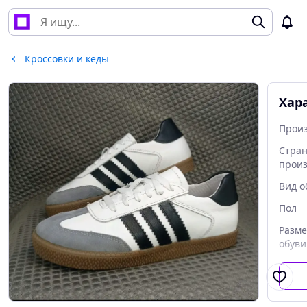
Кроссовки и кеды
Хар
Прои
Стра
прои
Вид о
Пол
Разме
обуви