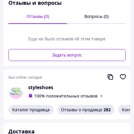
38=24.5см
Отзывы и вопросы
39=25см
Отзывы (0)
Вопросы (0)
40=26см
41=26.5см
Еще не было отзывов об этом товаре
Задать вопрос
Был online:
сегодня
styleshoes
100% положительных отзывов
Каталог продавца
Отзывы о продавце
282
Конт
Доставка