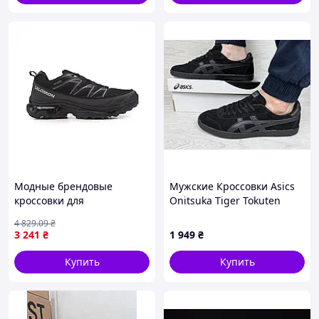
Модные брендовые
Мужские Кроссовки Asics
кроссовки для
Onitsuka Tiger Tokuten
путешествий на воздухе,
Черные
4 829
.09
₴
Salomon XA Pro Street
3 241
₴
1 949
₴
Thinsulate GTX Black 41
Купить
Купить