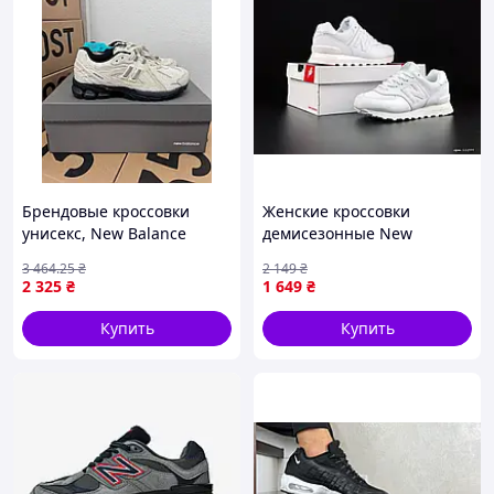
Брендовые кроссовки
Женские кроссовки
унисекс, New Balance
демисезонные New
1906D Protection Pack
Balance 574 белые, кожа 38
3 464
.25
₴
2 149
₴
White
40
2 325
₴
1 649
₴
Купить
Купить