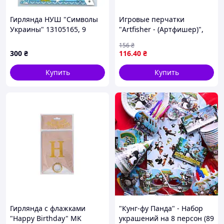
Гирлянда НУШ "Символы
Игровые перчатки
Украины" 13105165, 9
"Artfisher - (Артфишер)",
элементов
тканевые
156
₴
300
₴
116
.40
₴
Купить
Купить
Гирлянда с флажками
"Кунг-фу Панда" - Набор
"Happy Birthday" MK
украшений на 8 персон (89