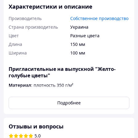
Характеристики и описание
Производитель
Собственное производство
Страна производитель
Украина
Цвет
Разные цвета
Длина
150 мм
Ширина
100 мм
Пригласительные на выпускной "Желто-
голубые цветы"
Материал
: плотность 350 г/м²
Формат
- 10*15
Подробнее
Поверхность
— глянцевая
Срок изготовления
– 1-2 дня
Отзывы и вопросы
Также, под заказ, сможем сделать
индивидуальные приглашения на выпускной.
5.0