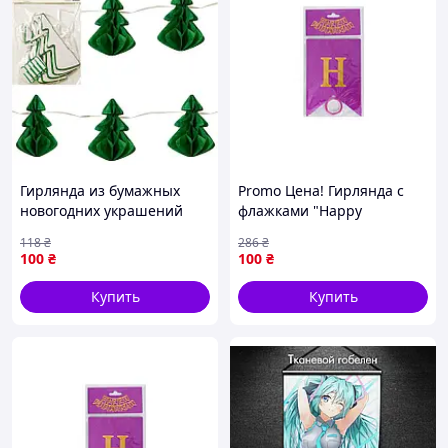
Гирлянда из бумажных
Promo Цена! Гирлянда с
новогодних украшений
флажками "Happy
"Елки" CG-12, 5 шт-Sara
Birthday" MK 5955(Violet)
118
₴
286
₴
фиолетовый - только на
100
₴
100
₴
ZaGrosh.com.ua
Купить
Купить