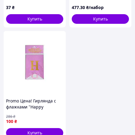
5955(Biege) бежевый
элементов декора)
37
₴
477
.30
₴/набор
Купить
Купить
Promo Цена! Гирлянда с
флажками "Happy
Birthday" MK 5955(Pink)
286
₴
розовый - только на
100
₴
ZaGrosh.com.ua
Купить