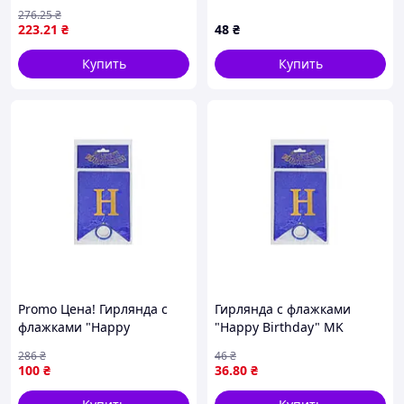
цветные пластиковые
5955(Biege) бежевый
276
.25
₴
223
.21
₴
48
₴
Купить
Купить
Promo Цена! Гирлянда с
Гирлянда с флажками
флажками "Happy
"Happy Birthday" MK
Birthday" MK 5955(Blue)
5955(Blue) синяя
286
₴
46
₴
синий - только на
100
₴
36
.80
₴
ZaGrosh.com.ua