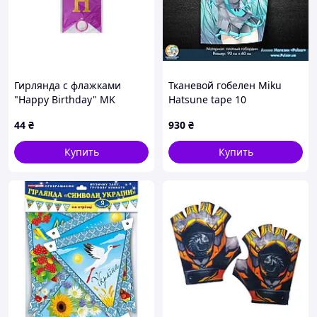
Гирлянда с флажками
Тканевой гобелен Miku
"Happy Birthday" MK
Hatsune tape 10
5955(Violet) фиолетовый
44
₴
930
₴
Купить
Купить