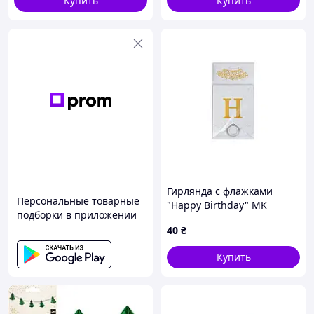
Купить
Купить
Гирлянда с флажками
Персональные товарные
"Happy Birthday" MK
подборки в приложении
5955(White) белый
40
₴
Купить