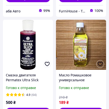
99%
100%
абв Авто
FurniHouse - Товары для дома и сада
Смазка двигателя
Масло Ромашковое
Permatex Ultra Slick
универсальное
питательное
Готово к отправке
Готово к отправке
увлажняющее 400 мл
4.9
(64)
210
₴
500
₴
189
₴