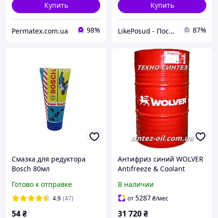
Купить
Купить
98%
87%
Permatex.com.ua
LikePosud - Посуда и товары для дома и сада
Смазка для редуктора
Антифриз синий WOLVER
Bosch 80мл
Antifreeze & Coolant
Ready to use WG11 (Blue)
Готово к отправке
В наличии
208л
5287
4.9
(47)
от
₴
/мес
54
₴
31 720
₴