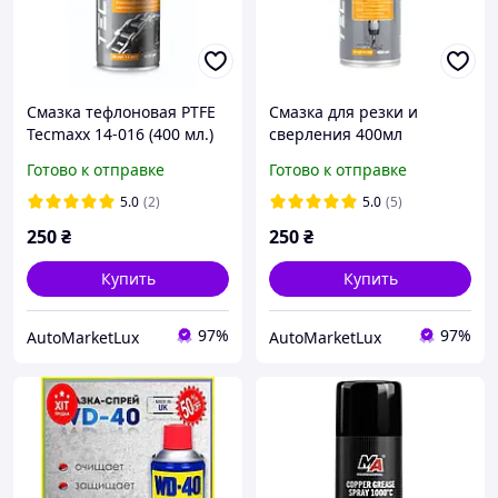
Смазка тефлоновая PTFE
Смазка для резки и
Tecmaxx 14-016 (400 мл.)
сверления 400мл
TECMAXX 14-030
Готово к отправке
Готово к отправке
5.0
(2)
5.0
(5)
250
₴
250
₴
Купить
Купить
97%
97%
AutoMarketLux
AutoMarketLux