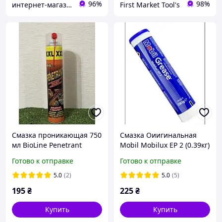
96%
98%
интернет-магазин автозапчастей "TIRLABI"
First Market Tool's
Смазка проникающая 750
Смазка Оиигинальная
мл BioLine Penetrant
Mobil Mobilux EP 2 (0.39кг)
(молибденово-
153555
Готово к отправке
Готово к отправке
графитовое, аэрозоль с
регулируемой трубкой)
5.0
(2)
5.0
(5)
195
₴
225
₴
Купить
Купить