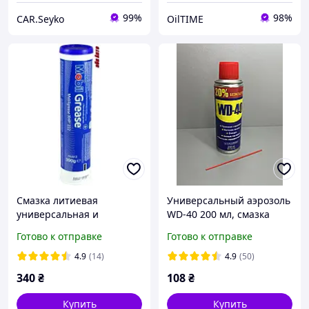
99%
98%
CAR.Seyko
OilTIME
Смазка литиевая
Универсальный аэрозоль
универсальная и
WD-40 200 мл, смазка
высоконагруженных
спрей проникающая,
Готово к отправке
Готово к отправке
узлах синяя Mobil GREASE
смазка от ржавчины для
XHP 222 400мл 153553
авто и болтов, замков, п
4.9
(14)
4.9
(50)
340
₴
108
₴
Купить
Купить