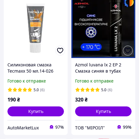
Силиконовая смазка
Azmol luvana lx 2 EP 2
Tecmaxx 50 мл.14-026
Смазка синяя в тубах
400мл 0,4кг термостойкая
Готово к отправке
Готово к отправке
высокотемпературная
смазка для подшипников
5.0
(6)
5.0
(6)
синего цвета Азмол
190
₴
320
₴
Купить
Купить
97%
99%
AutoMarketLux
ТОВ "МІРОІЛ"