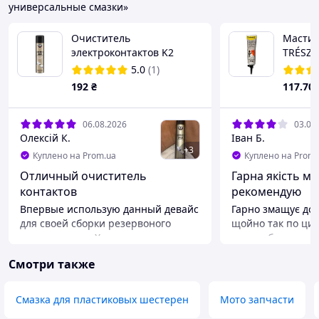
универсальные смазки»
Очиститель
Мастил
электроконтактов K2
TRÉSZE
CONTACT SPRAY (600 мл)
5.0
(1)
W1256
192
₴
117
.70
06.08.2026
03.08
Олексій К.
Іван Б.
+
3
Куплено на Prom.ua
Куплено на Prom.
Отличный очиститель
Гарна якість м
контактов
рекомендую
Впервые использую данный девайс
Гарно змащує до
для своей сборки резервоного
щойно так по ци
питания дома. Хорошо снял
ще так багато що
лишнее с болтов для стяжки Клем
що нам більше б
Смотри также
на батареях, удалил все лишнее,
користуватися тод
растворил жиры перед нанесением
є недоліки які є 
медной смазки для лучшей
хороша комплекта
Смазка для пластиковых шестерен
Мото запчасти
проводимости тока на месте
натягнув великого