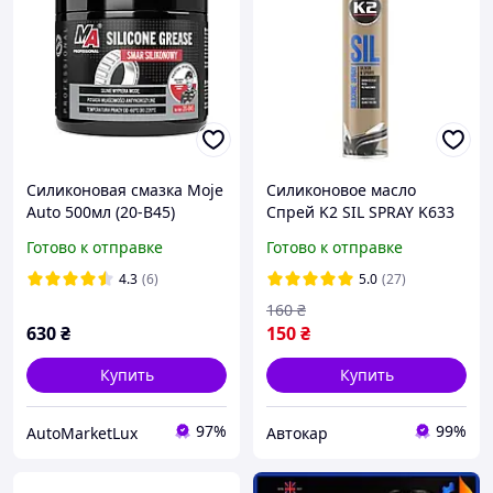
Силиконовая смазка Moje
Силиконовое масло
Auto 500мл (20-B45)
Спрей K2 SIL SPRAY K633
300 мл
Готово к отправке
Готово к отправке
4.3
(6)
5.0
(27)
160
₴
630
₴
150
₴
Купить
Купить
97%
99%
AutoMarketLux
Автокар