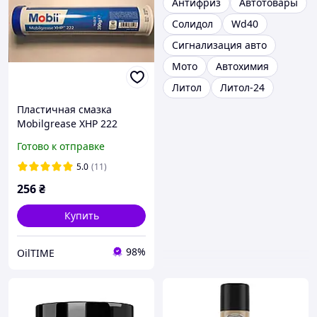
Антифриз
Автотовары
Солидол
Wd40
Сигнализация авто
Мото
Автохимия
Литол
Литол-24
Пластичная смазка
Mobilgrease XHP 222
0,39кг 153553
Готово к отправке
5.0
(11)
256
₴
Купить
98%
OilTIME