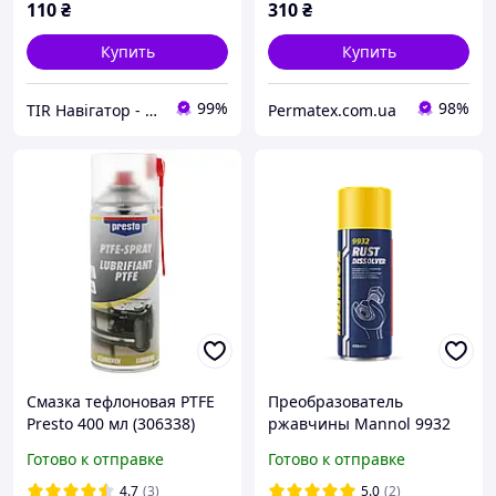
110
₴
310
₴
Купить
Купить
99%
98%
TIR Навігатор - Интернет-магазин для настоящих дальнобойщиков
Permatex.com.ua
Смазка тефлоновая PTFE
Преобразователь
Presto 400 мл (306338)
ржавчины Mannol 9932
RUST DISSOLVER 450мл
Готово к отправке
Готово к отправке
(растворитель с
дисульфидом молибдена,
4.7
(3)
5.0
(2)