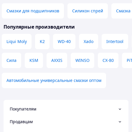
соприкосновения контактов
удобно користува
Преимущества
Преимущества
Смазки для подшипников
Силикон спрей
Смазка
Доступная цена, большой обьем
Гарна якість упа
жидкости в баллоне
нібито хорошої як
Популярные производители
хайно довше буду
Недостатки
тоді точно скажу
Нет
Недостатки
Liqui Moly
K2
WD-40
Xado
Intertool
Поки що нічого
Сила
KSM
AXXIS
WINSO
CX-80
Pi
Автомобильные универсальные смазки оптом
Покупателям
Продавцам