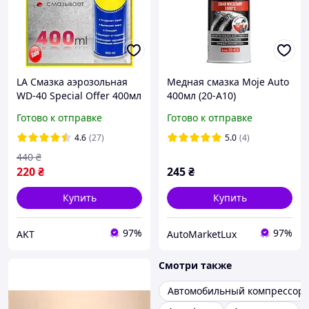
LA Смазка аэрозольная
Медная смазка Moje Auto
WD-40 Special Offer 400мл
400мл (20-A10)
универсальная
Готово к отправке
Готово к отправке
проникающая для авто от
ржавчины и корро
4.6
(27)
5.0
(4)
PAR17OK
440
₴
220
₴
245
₴
Купить
Купить
97%
97%
AKT
AutoMarketLux
Смотри также
Автомобильный компрессор