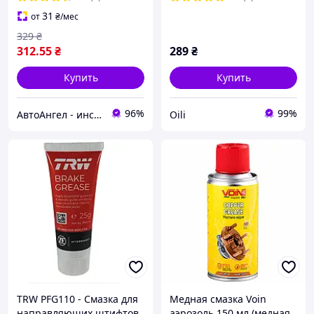
аэрозоль)
31
от
₴
/мес
329
₴
312
.55
₴
289
₴
Купить
Купить
96%
99%
АвтоАнгел - инструменты и оборудование для СТО, расходные материалы, товары для дома и сада
Oili
TRW PFG110 - Смазка для
Медная смазка Voin
направляющих штифтов
аэрозоль 150 мл (медная