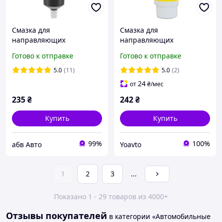
Смазка для
Смазка для
направляющих
направляющих
суппортов и сборка
суппортов TEXTAR Cera
Готово к отправке
Готово к отправке
ходового авто К2 CERA
Tec 75мл
100мл B408N
5.0
(11)
5.0
(2)
24
от
₴
/мес
235
₴
242
₴
Купить
Купить
99%
100%
абв Авто
Yoavto
1
2
3
...
Показано 1 - 29 товаров из 4000+
Отзывы покупателей
в категории «Автомобильные