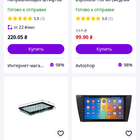
тормозных механизмов
смазка)
Готово к отправке
Готово к отправке
5.0
(3)
5.0
(5)
22
от
₴
/мес
111
₴
220
.05
₴
99
.90
₴
Купить
Купить
98%
98%
Интернет-магазин «АвтоДруг»
Avtoshop