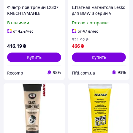
Фільтр повітряний LX307
Штатная магнитола Lesko
KNECHT//MAHLE
для BMW 3 серии V
(E90/E91/E92/E93) 2005-
В наличии
Готово к отправке
2010 экран 9" 4/64Gb
CarPlay 4G Wi-Fi GPS
42
47
от
₴
/мес
от
₴
/мес
521
.92
₴
416
.19
₴
466
₴
Купить
Купить
98%
93%
Recomp
Fifti.com.ua