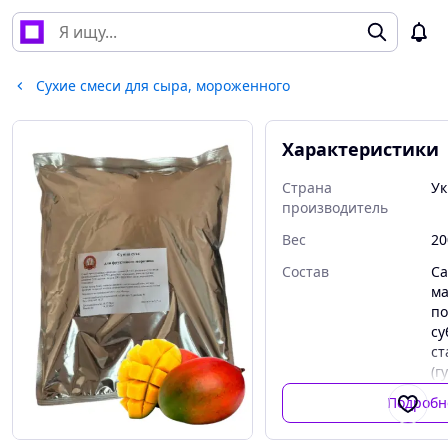
Сухие смеси для сыра, мороженного
Характеристики
Страна
Ук
производитель
Вес
20
Состав
Са
ма
по
су
ст
(г
кс
Подробн
ка
ка