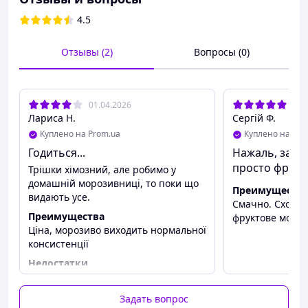
температура 30-35 С), хорошо перемешать, дать
настояться в течение 20-30 мин. Процедить.
4.5
Масса:2кг
Отзывы (2)
Вопросы (0)
01.04.2026
29.
Лариса Н.
Сергій Ф.
Куплено на Prom.ua
Куплено на Pro
Годиться...
Нажаль, заміс
просто фрукт
Трішки хімозний, але робимо у
домашній морозивниці, то поки що
Преимуществ
видають усе.
Смачно. Схоже 
Преимущества
фруктове мороз
Ціна, морозиво виходить нормальної
консистенції
Недостатки
Є присмак чи то желатину чи ще
чогось...
Задать вопрос