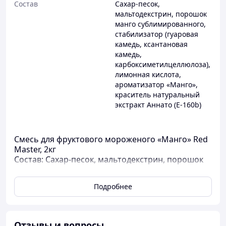
Состав
Сахар-песок,
мальтодекстрин, порошок
манго сублимированного,
стабилизатор (гуаровая
камедь, ксантановая
камедь,
карбоксиметилцеллюлоза),
лимонная кислота,
ароматизатор «Манго»,
краситель натуральный
экстракт Аннато (Е-160b)
Смесь для фруктового мороженого «Манго» Red
Master, 2кг
Состав: Сахар-песок, мальтодекстрин, порошок
манго сублимированного, стабилизатор
(гуаровая камедь, ксантановая камедь,
Подробнее
карбоксиметилцеллюлоза), лимонная кислота,
ароматизатор «Манго», краситель натуральный
экстракт Аннато (Е-160b). Без ГМО.
1кг смеси растворить в 2л воды (рекомендуемая
Отзывы и вопросы