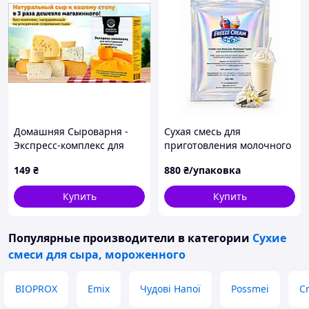
Домашняя Сыроварня -
Сухая смесь для
Экспресс-комплекс для
приготовления молочного
изготовления домашнего
коктейля Freeze Cream
149
₴
880
₴/упаковка
сыра за 24 часа
Ванильно-сливочное
Гурме Freeze Cream 2 кг
Купить
Купить
Популярные производители
в категории
Сухие
смеси для сыра, мороженного
BIOPROX
Emix
Чудові Напої
Possmei
C