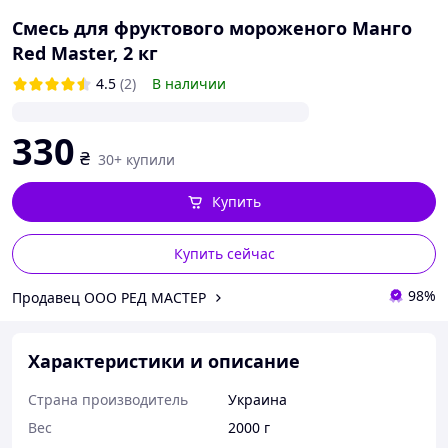
лю
ки
Смесь для фруктового мороженого Манго
ар
Red Master, 2 кг
«М
4.5
(2)
В наличии
на
эк
(Е
330
₴
30+ купили
Купить
Купить сейчас
98%
Продавец ООО РЕД МАСТЕР
Характеристики и описание
Страна производитель
Украина
Вес
2000 г