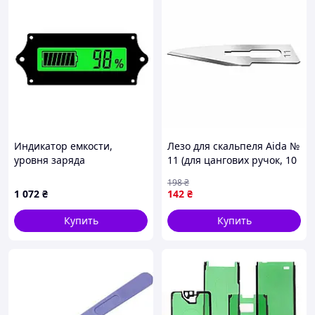
Индикатор емкости,
Лезо для скальпеля Aida №
уровня заряда
11 (для цангових ручок, 10
аккумуляторов, LY6W, li-
шт)
198
₴
ion и других
1 072
₴
142
₴
Купить
Купить