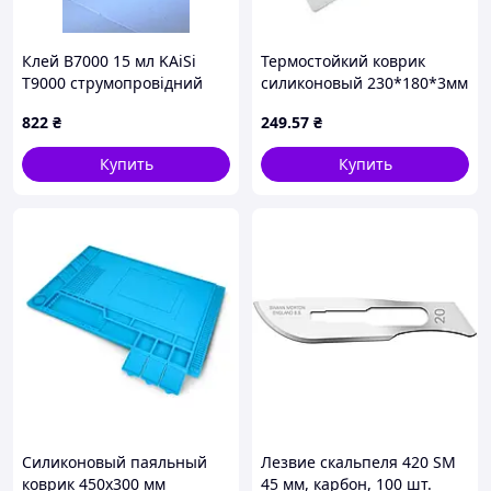
Клей B7000 15 мл KAiSi
Термостойкий коврик
T9000 струмопровідний
силиконовый 230*180*3мм
HWY токопроводящий
БЕЛЫЙ
822
₴
249
.57
₴
Купить
Купить
Силиконовый паяльный
Лезвие скальпеля 420 SM
коврик 450x300 мм
45 мм, карбон, 100 шт.