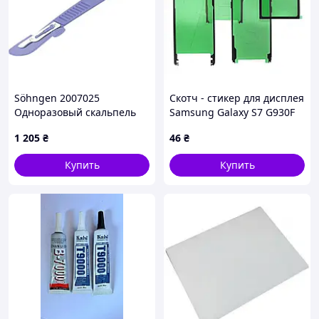
Söhngen 2007025
Скотч - стикер для дисплея
Одноразовый скальпель
Samsung Galaxy S7 G930F
10 шт.
1 205
₴
46
₴
Купить
Купить