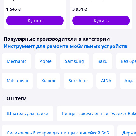
1 545
₴
3 931
₴
Купить
Купить
Популярные производители
в категории
Инструмент для ремонта мобильных устройств
Mechanic
Apple
Samsung
Baku
Без бр
Mitsubishi
Xiaomi
Sunshine
AIDA
Аида
ТОП теги
Шпатель для пайки
Пинцет закругленный Tweezer Bak
Силиконовый коврик для пиццы с линейкой SnS
Держа