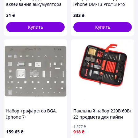
нашим менеджером – консультантом.
вклеивания аккумулятора
iPhone DM-13 Pro/13 Pro
iPhone 13
Max, для удаления
31
₴
333
₴
микросхем с дисплейного
модуля
Купить
Купить
Набор трафаретов BGA,
Паяльный набор 220В 60Вт
Iphone 7+
22 предмета для пайки
электроники и ремонта в
1 377
₴
футляре FLAME
159
.65
₴
918
₴