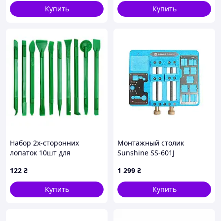
Купить
Купить
Набор 2х-сторонних
Монтажный столик
лопаток 10шт для
Sunshine SS-601J
вскрытия корпусов
122
₴
1 299
₴
разборки электроники,
пластик MDR
Купить
Купить