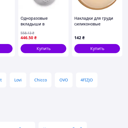
Одноразовые
Накладки для груди
вкладыши в
силиконовые
бюстгальтер Philips
самоклеящиеся
558
.13
₴
25, 60
Avent 60 шт. (Авент)
446
.50
₴
142
₴
Купить
Купить
t
Lovi
Chicco
OVO
4FIZJO