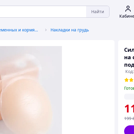
Найти
Кабин
Товары для беременных и кормящих
Накладки на грудь
Си
на 
под
Код:
Гото
1
199