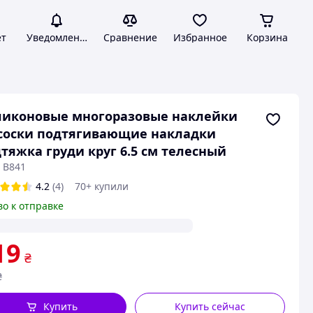
ет
Уведомления
Сравнение
Избранное
Корзина
ликоновые многоразовые наклейки
соски подтягивающие накладки
тяжка груди круг 6.5 см телесный
 B841
4.2
(4)
70+ купили
во к отправке
19
₴
₴
Купить
Купить сейчас