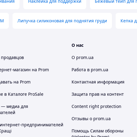
ливания
Наклейка для поддержки
Бежевый тейп для 
 M
Липучка силиконовая для поднятия груди
Кепка д
О нас
 продавцов
О prom.ua
ернет-магазин
на Prom
Работа в prom.ua
авать на Prom
Контактная информация
 в Каталоге ProSale
Защита прав на контент
 — медиа для
Content right protection
ателей
Отзывы о prom.ua
 интернет-предпринимателей
Кращі
Помощь Силам обороны
(Volonter by Prom)