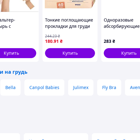
альтер-
Тонкие поглощающие
Одноразовые
ырь с
прокладки для груди
абсорбирующие
,невидимый
Babylove Mama, 60 шт
вкладыши к
244
.23
₴
альтер без
бюстгальтеру 00
180
.91
₴
283
₴
лек,
штук
иотейп для
Купить
Купить
Купить
гивания груди
и на грудь
Bella
Canpol Babies
Julimex
Fly Bra
Aven