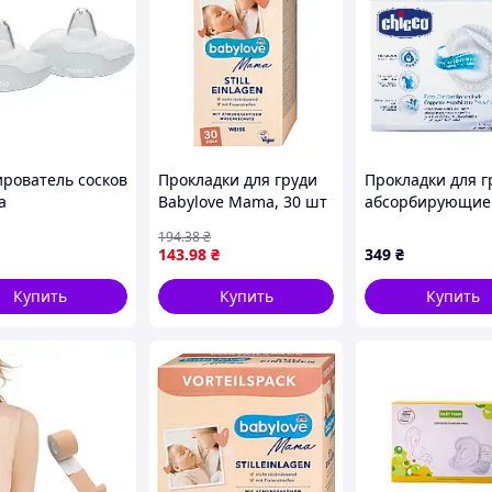
рователь сосков
Прокладки для груди
Прокладки для г
a
Babylove Mama, 30 шт
абсорбирующие
Chicco, 30 шт.
194
.38
₴
143
.98
₴
349
₴
Купить
Купить
Купить