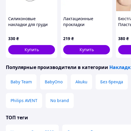
Силиконовые
Лактационные
Бюстг
накладки для груди
прокладки
Пласт
Akuku A0249 MDR
одноразовые Canpol
пушап
babies 1/653 30 шт
бюстг
330
₴
219
₴
380
₴
брете
Кинез
Купить
Купить
подтя
Популярные производители
в категории
Накладк
Baby Team
BabyOno
Akuku
Без бренда
Philips AVENT
No brand
ТОП теги