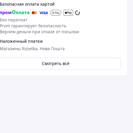
Безопасная оплата картой
Без переплат
Prom гарантирует безопасность
Вернем деньги при отказе от посылки
Наложенный платеж
Магазины Rozetka, Нова Пошта
Смотреть всё
05.11.2024
Лариса З.
Куплено на Prom.ua
Чудово
Пос