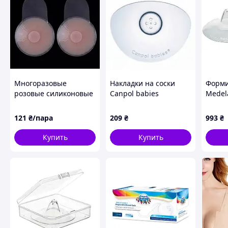
Многоразовые
Накладки на соски
Форми
розовые силиконовые
Canpol babies
Medel
наклейки для
EasyStart , маленькие,
поднятия груди в
2 шт.
121
₴/пара
209
₴
993
₴
форме круга 6.5см
Купить
Купить