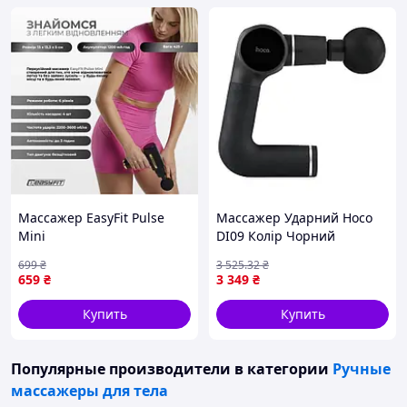
Массажер EasyFit Pulse
Массажер Ударний Hoco
Mini
DI09 Колір Чорний
699
₴
3 525
.32
₴
659
₴
3 349
₴
Купить
Купить
Популярные производители
в категории
Ручные
массажеры для тела