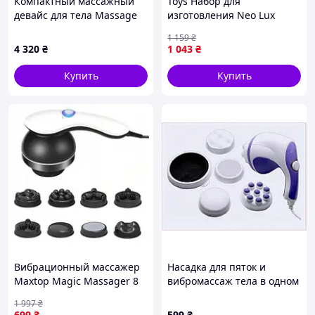
Компактный массажный
Toys Набор для
девайс для тела Massage
изготовления Neo Lux
Gun - Акция, 24K4E6743
мыла массажного ручной
1 159
₴
работы для творчества от
4 320
₴
1 043
₴
5 лет разные цвета 25Neo-
ss
Купить
Купить
Вибрационный массажер
Насадка для пяток и
Maxtop Magic Massager 8
вибромассаж тела в одном
портативный для всего
приборе BM2585E998
1 997
₴
тела
699
₴
599
₴