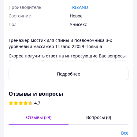
Производитель
TRIZAND
Состояние
Новое
Пол
Унисекс
Тренажер мостик для спины и позвоночника 3-х
уровневый массажер Trizand 22059 Польша
Скорее получить ответ на интересующие Вас вопросы
Вы можете по Viber 0977140441 , WhatsApp 0979115578
УСТРОЙСТВО ДЛЯ РАСТЯЖЕНИЯ СПИНЫ С
Подробнее
АКУПРЕССУРНЫМ МАССАЖЕРОМ
2в1
- вы можете использовать наше устройство
Отзывы и вопросы
для растяжки спины MALATEC
как в положении
4.7
лежа, так и сидя.
3 УРОВНЯ
: первый уровень
высотой 7
Отзывы (29)
Вопросы (0)
см
представляет собой исходное положение,
которое обеспечивает наименьшее растяжение и
отлично подходит для начинающих.
Все
Второй
уровень высотой 9 см
обеспечивает