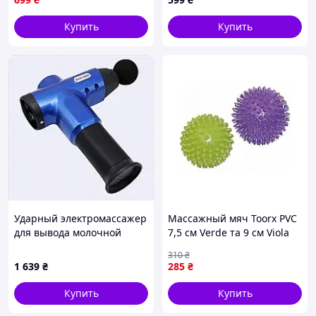
Купить
Купить
Ударный электромассажер
Массажный мяч Toorx PVC
для вывода молочной
7,5 см Verde та 9 см Viola
кислоты 8837C162X
Набір 2 шт AHF-001
310
₴
(932097)
1 639
₴
285
₴
Купить
Купить