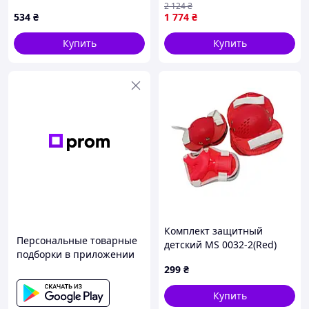
2 124
₴
534
₴
1 774
₴
Купить
Купить
Комплект защитный
Персональные товарные
детский MS 0032-2(Red)
подборки в приложении
наколенники,
299
₴
налокотники, запястья
Купить