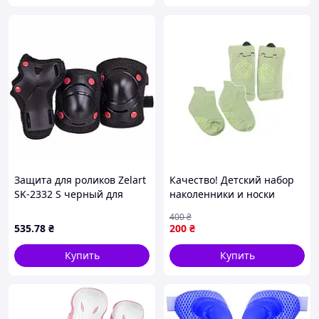
Защита для роликов Zelart
Качество! Детский набор
SK-2332 S черный для
наколенники и носки
детей 3-7 лет
"Огурец" MGZ-0649(Green)
400
₴
- Гарантия! Сервис!
535
.78
₴
200
₴
Купить
Купить