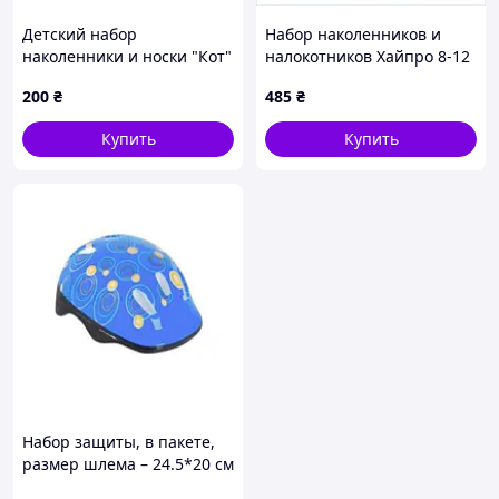
Детский набор
Набор наколенников и
наколенники и носки "Кот"
налокотников Хайпро 8-12
MGZ-0649(Pink)
лет розовый 75781A7B2C
200
₴
485
₴
Купить
Купить
Набор защиты, в пакете,
размер шлема – 24.5*20 см
(СИНИЙ ВИД 1)