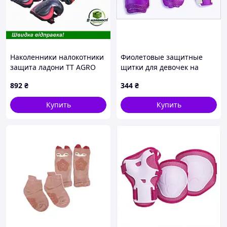
Наколенники налокотники
Фиолетовые защитные
защита ладони TT AGRO
щитки для девочек на
MOTO для детей комплект
пенни борд T14P89819
892
₴
344
₴
6 шт черные с красным
для активных игр
Купить
Купить