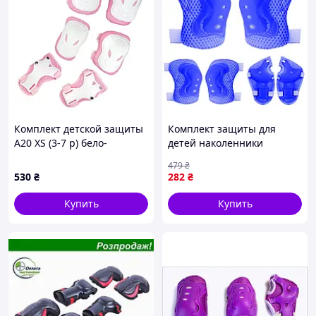
Комплект детской защиты
Комплект защиты для
А20 XS (3-7 р) бело-
детей наколенники
розовый (G0002698)
налокотники надолонники
479
₴
размер S унисекс FK-15044
530
₴
282
₴
синий
Купить
Купить