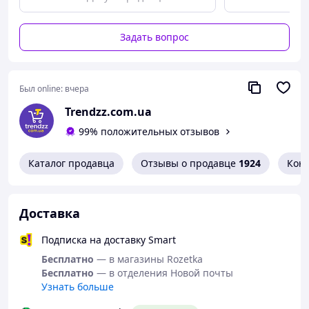
👧 Подходит для активных девочек 3️⃣–9️⃣ лет
🔍
Характеристики:
Задать вопрос
📏 Размеры:
Наколенник: 13,5×13 см
Налокотник: 12,5×11 см
Наладонник: 13,5×9 см
Был online:
вчера
🎨 Цвет: Розовый
Trendzz.com.ua
🏭 Материал: EVA + прочный пластик
🌍 Производство: Китай
99% положительных отзывов
🎁 Отличный подарок для девочки, которая любит
Каталог продавца
Отзывы о продавце
1924
Кон
активный отдых! 🚴‍♀️🛼💖
Доставка
Подписка на доставку Smart
Бесплатно
— в магазины Rozetka
Бесплатно
— в отделения Новой почты
Узнать больше