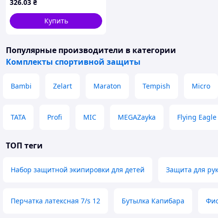
326
.03
₴
Купить
Популярные производители
в категории
Комплекты спортивной защиты
Bambi
Zelart
Maraton
Tempish
Micro
TATA
Profi
MIC
MEGAZayka
Flying Eagle
ТОП теги
Набор защитной экипировки для детей
Защита для рук
Перчатка латексная 7/s 12
Бутылка Капибара
Фио