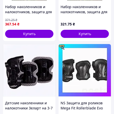
Набор наколенников и
Набор наколенников и
налокотников, защита для
налокотников, защита для
коленей и локтей
коленей и локтей
371
.25
₴
Оливковый
Оливковый
367
.54
₴
321
.75
₴
Купить
Купить
Детские наколенники и
NS Защита для роликов
налокотники Зеларт на 3-7
Mega Fit Rollerblade Evo
лет, 7B578117HT
Gear black XL Nes22/Q