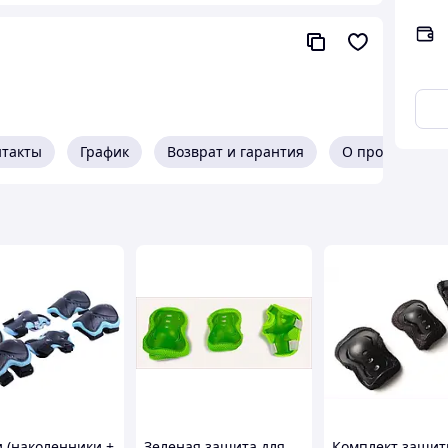
нтакты
График
Возврат и гарантия
О продавце
ей! 🖤🛴🚲
 (наколенники +
Зеленая защита для
Комплект защит