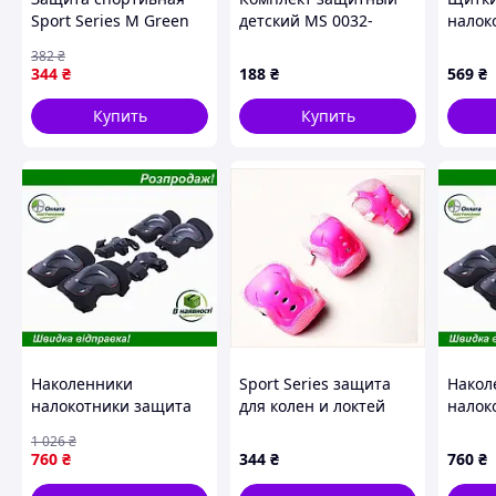
Sport Series M Green
детский MS 0032-
налок
(1281973199)
2(Green) наколенники,
ладони
382
₴
налокотники, запястья
size S
344
₴
188
₴
569
₴
90458
Купить
Купить
Наколенники
Sport Series защита
Накол
налокотники защита
для колен и локтей
налок
ладони TT AGRO MOTO
детская размер M
ладон
1 026
₴
детские черные для
1H4MB89820
детск
760
₴
344
₴
760
₴
активных игр защита
актив
от травм
от тр