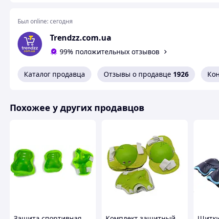
📏
Характеристики:
• Наколенник: 13,5×13 см
Был online:
сегодня
• Налокотник: 12,5×11 см
Trendzz.com.ua
• Наладонник: 13,5×9 см
• Материал: EVA + твёрдый пластик
99% положительных отзывов
• Цвет: чёрный
• Производитель: Китай
Каталог продавца
Отзывы о продавце
1926
Ко
🎁 Идеальный подарок для активных и спортивных малыш
Похожее у других продавцов
Похожие товары по характеристикам
Защита спортивная
Комплект защитный
Щитки