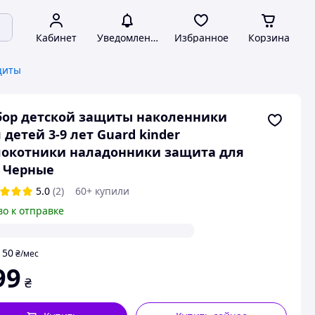
Кабинет
Уведомления
Избранное
Корзина
щиты
ор детской защиты наколенники
 детей 3-9 лет Guard kinder
локотники наладонники защита для
 Черные
5.0
(2)
60+ купили
во к отправке
50
т
₴
/мес
99
₴