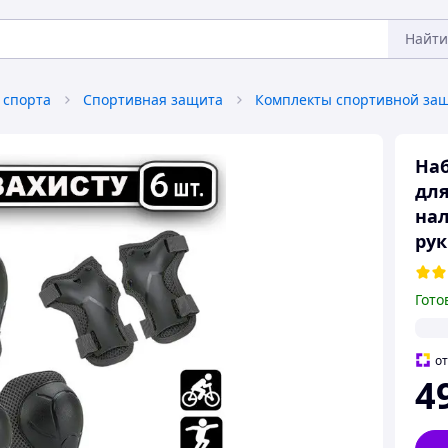
Найти
 спорта
Спортивная защита
Комплекты спортивной за
Наб
для
на
рук
Гото
о
4