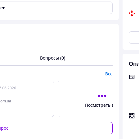
ее
ый) – наколенники, налокотники, наладонники
🛹
с помощью этого практичного и стильного набора
Вопросы (0)
Опл
Все
7.06.2026
rom.ua
Посмотреть все
прос