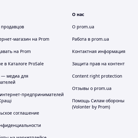
О нас
 продавцов
О prom.ua
ернет-магазин
на Prom
Работа в prom.ua
авать на Prom
Контактная информация
 в Каталоге ProSale
Защита прав на контент
 — медиа для
Content right protection
ателей
Отзывы о prom.ua
 интернет-предпринимателей
Кращі
Помощь Силам обороны
(Volonter by Prom)
льское соглашение
онфиденциальности
боты на маркетплейсе