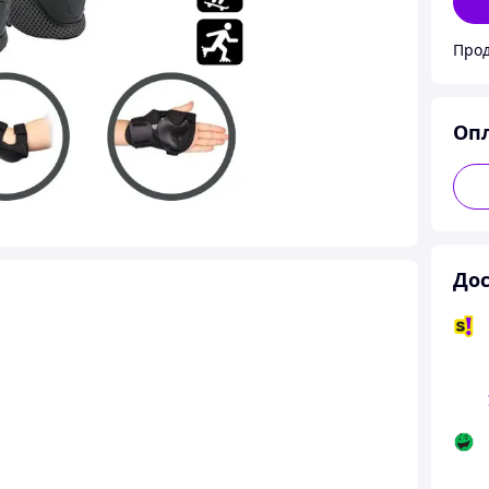
Прод
Оп
Дос