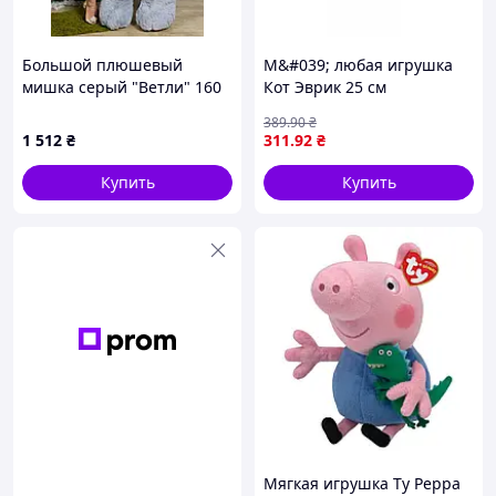
Большой плюшевый
М&#039; любая игрушка
мишка серый "Ветли" 160
Кот Эврик 25 см
см, Большой Плюшевый
2900000000759_Yellow-
389
.90
₴
Медведь, Большая Мягкая
Orange
1 512
₴
311
.92
₴
игрушка 1.6 м
Купить
Купить
Мягкая игрушка Ty Peppa