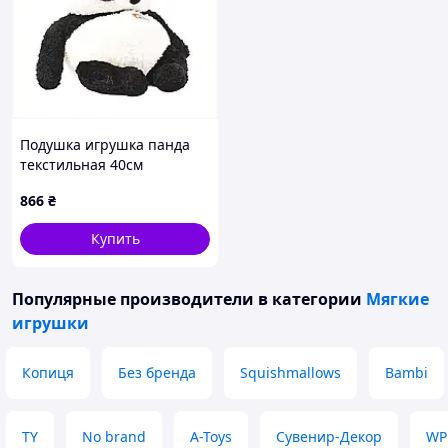
Подушка игрушка панда
текстильная 40см
8A7958A03
866
₴
Купить
Популярные производители
в категории
Мягкие
игрушки
Копиця
Без бренда
Squishmallows
Bambi
TY
No brand
A-Toys
Сувенир-Декор
WP