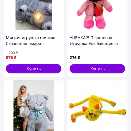
Мягкая игрушка ночник
УЦЕНКА!!! Плюшевая
Сказочная выдра с
Игрушка Улыбающиеся
функцией дыхания+3
Зверята "Хрюшка" Bambi
1 200
₴
режима MA 2118 (100)
POPPY(Pink)-UC :BRASIL:
876
₴
276
₴
Купить
Купить