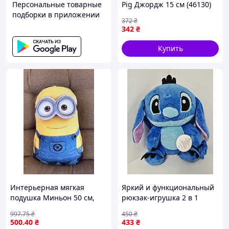
Персональные товарные
Pig Джордж 15 см (46130)
подборки в приложении
— Доступный
372
₴
342
₴
Купить
Интерьерная мягкая
Яркий и функциональный
подушка Миньон 50 см,
рюкзак-игрушка 2 в 1
Плюшевая игрушка 3D
«Стич» 25 см
997
.75
₴
450
₴
500
.40
₴
433
₴