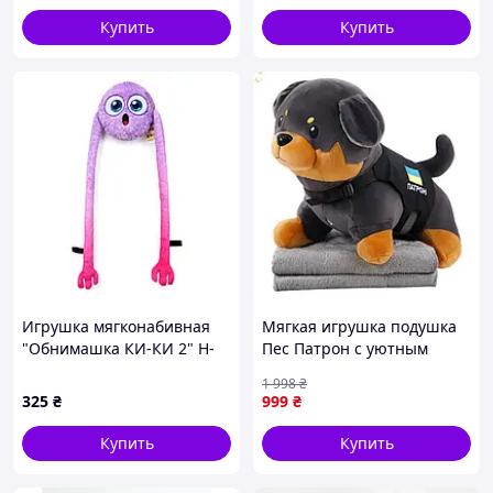
Купить
Купить
Игрушка мягконабивная
Мягкая игрушка подушка
"Обнимашка КИ-КИ 2" H-
Пес Патрон с уютным
KiKi2 обхват "рук" 150 см
пледом 110x140 см серый
1 998
₴
и коричневый цвет
325
₴
999
₴
Купить
Купить