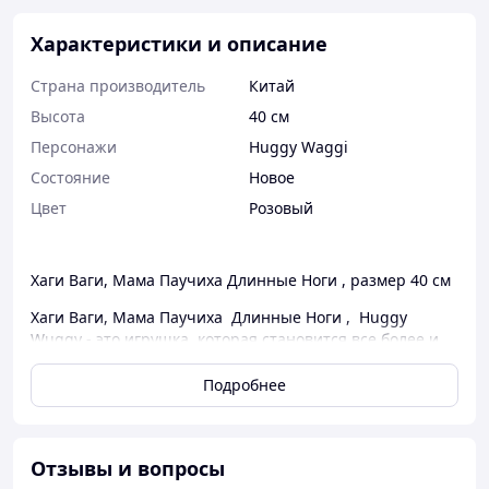
Характеристики и описание
Страна производитель
Китай
Высота
40 см
Персонажи
Huggy Waggi
Состояние
Новое
Цвет
Розовый
Хаги Ваги, Мама Паучиха Длинные Ноги , размер 40 см
Хаги Ваги, Мама Паучиха Длинные Ноги , Huggy
Wuggy - это игрушка, которая становится все более и
более популярной с каждым днем.
Подробнее
Можно путешествовать с ней или играть дома. Дети
обожают эти игрушки и будут рады получить их в
качестве подарка.
Отзывы и вопросы
Игрушка пошита из приятного микроплюша розовых