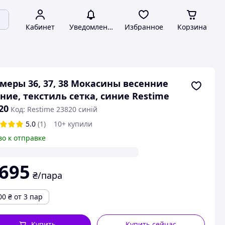
Кабинет
Уведомления
Избранное
Корзина
меры 36, 37, 38 Мокасины весенние
ние, текстиль сетка, синие Restime
20
Код: Restime 23820 синій
5.0
(1)
10+ купили
во к отправке
 695
₴/пара
00
₴
от 3 пар
Купить
Купить сейчас