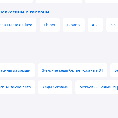
 мокасины и слипоны
о - осеннего периода.
ногам дышать даже в самую жаркую
ona Mente de luxe
Chinet
Gipanis
ABC
NN
ает кроссовки практически
 при длительной ходьбе. Подошва
а при ходьбе.
ртивную одежду.
з ===
касины из замши
Женские кеды белые кожаные 34
Б
ля этого позвоните или напишите.
е всю информацию.
колько часов. Вы задали вопрос, но в
rch 41 весна-лето
Кеды беговые
Мокасины белые 39 
верьте в своем почтовом клиенте
ра.