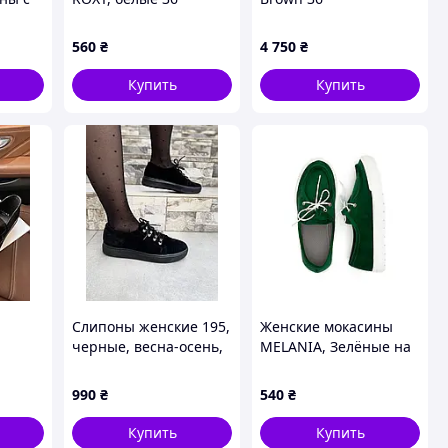
560
₴
4 750
₴
Купить
Купить
Слипоны женские 195,
Женские мокасины
черные, весна-осень,
MELANIA, Зелёные на
замша натуральная
белой подошве/велюр
(1305), 38
990
₴
540
₴
Купить
Купить