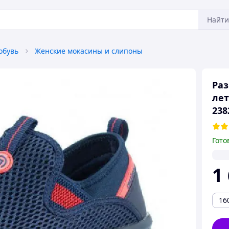
Найти
обувь
Женские мокасины и слипоны
Раз
лет
238
Гото
1
16