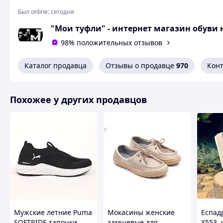
Был online:
сегодня
Размеры в наличи
"Мои туфли" - интернет магазин обуви 
Соответствие размер
98% положительных отзывов
размер 36 - 23,
Каталог продавца
Отзывы о продавце
970
Кон
размер 37 - 24
размер 38 - 24,
Похожее у других продавцов
Возможная погрешность 
При оформлении заказа необходимый р
Вам понравилась модель
Позвоните 067-9272731 / 050-9336271
Вам разм
Или задайте интересующие Вас воп
Все товары ма
Мужские летние Puma
Мокасины женские
Еспад
Необходимый размер опреде
SOFTRIDE тапочки
замшевые для
X553, 