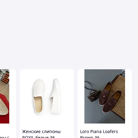
Женские слипоны
Loro Piana Loafers
ны с
ROXY, белые 36
Brown 36