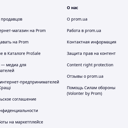
О нас
оде.
 продавцов
О prom.ua
омер мобильного телефона.
азать индекс
Вашего населенного
ернет-магазин
на Prom
Работа в prom.ua
авать на Prom
Контактная информация
а. ===
 в Каталоге ProSale
Защита прав на контент
а - 100% предоплата. Вы
 — медиа для
Content right protection
арту Приватбанка, я высылаю Вам
ателей
а услуги перевозчика.
Отзывы о prom.ua
чты. Наложенный платеж с
 интернет-предпринимателей
00 гривен на карту Приватбанка, я
Кращі
Помощь Силам обороны
чиваете услуги перевозчика за
(Volonter by Prom)
том 100 гривен + за обратную
льское соглашение
аивает, Вы просто отказываетесь от
на оплату услуг перевозчика по
онфиденциальности
нт получается дороже на 40-60 гривен
ег.
боты на маркетплейсе
мо иметь карты от Приватбанка