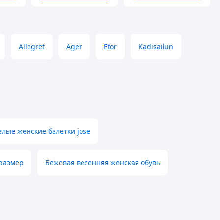
Allegret
Ager
Etor
Kadisailun
елые женские балетки jose
размер
Бежевая весенняя женская обувь