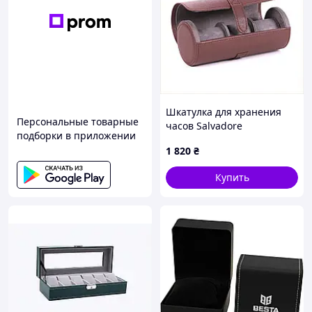
Шкатулка для хранения
Персональные товарные
часов Salvadore
подборки в приложении
PB/3502/3.DBR
1 820
₴
Коричневый, 8294EC348
Купить