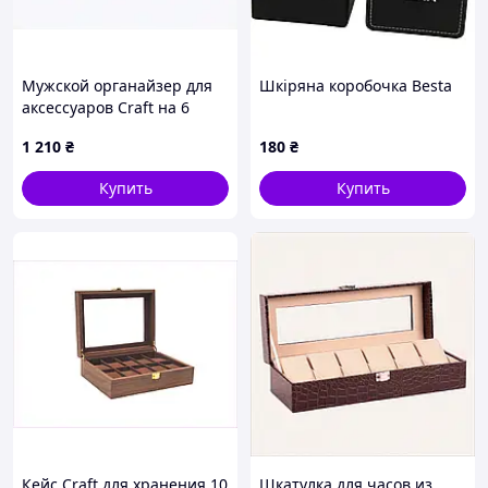
Мужской органайзер для
Шкіряна коробочка Besta
аксессуаров Craft на 6
ячеек 829TC4395
1 210
₴
180
₴
Купить
Купить
Кейс Craft для хранения 10
Шкатулка для часов из