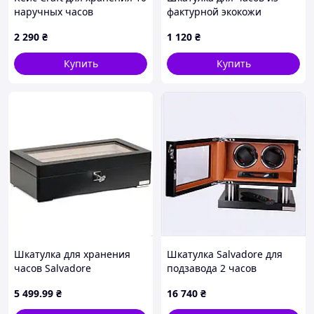
наручных часов
фактурной экокожи
коричневый, 82944CA0X1
коричневая T8B294479
2 290
₴
1 120
₴
Купить
Купить
Шкатулка для хранения
Шкатулка Salvadore для
часов Salvadore
подзавода 2 часов
320x170x90 мм Черный
8102/BBR/DF 235х260х230
5 499
.99
₴
16 740
₴
(WB/3420/4.BL-TAN) D15-
мм Черно-коричневый,
2026
88PK3A4262