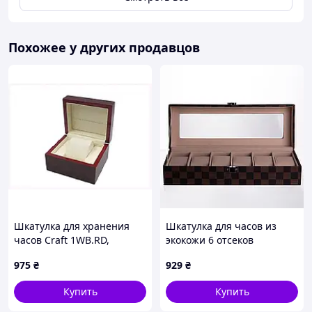
Похожее у других продавцов
Шкатулка для хранения
Шкатулка для часов из
часов Craft 1WB.RD,
экокожи 6 отсеков
M871096XA6
31×11×7.5 см Коричневый
975
₴
929
₴
Yiwu HP-5-14S
Купить
Купить