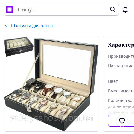
Шкатулки для часов
Характе
Производит
Назначение
Цвет
Вместимост
Количество 
для неподв
хранения ч