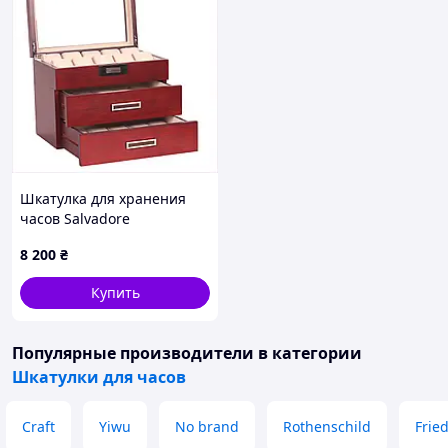
Шкатулка для хранения
часов Salvadore
WB/2350/30.C Бордово-
8 200
₴
бежевый, 8824E44E0
Купить
Популярные производители
в категории
Шкатулки для часов
Craft
Yiwu
No brand
Rothenschild
Frie