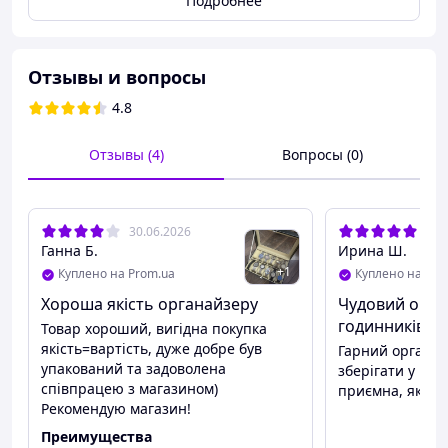
Подробнее
Отзывы и вопросы
4.8
Отзывы (4)
Вопросы (0)
30.06.2026
13.
Ганна Б.
Ирина Ш.
+
1
Куплено на Prom.ua
Куплено на Pro
Хороша якість органайзеру
Чудовий орга
Универсальный органайзер для 12 часов, браслетов
годинників
Товар хороший, вигідна покупка
или ювелирных изделий.
якість=вартість, дуже добре був
Гарний органай
упакований та задоволена
зберігати у ньо
Многофункциональный – Идеально подходит не только
співпрацею з магазином)
приємна, якість
для хранения часов, но и браслетов и других
Рекомендую магазин!
ювелирных изделий, что делает его прекрасным
подарком как для женщин, так и для мужчин.
Преимущества