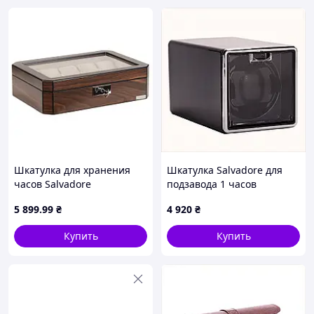
Шкатулка для хранения
Шкатулка Salvadore для
часов Salvadore
подзавода 1 часов
310x220x86 мм
JA/1301/CF 10х10х17 см
5 899
.99
₴
4 920
₴
Коричневый
Черный 882K4453KX
(WB/3450/10.TAN) D15-2026
Купить
Купить