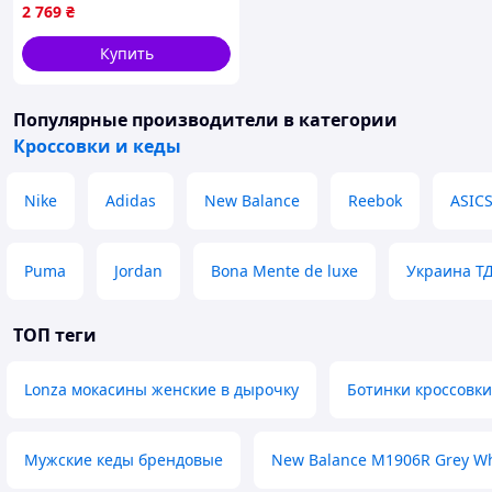
2 769
₴
Купить
Популярные производители
в категории
Кроссовки и кеды
Nike
Adidas
New Balance
Reebok
ASIC
Puma
Jordan
Bona Mente de luxe
Украина Т
ТОП теги
Lonza мокасины женские в дырочку
Ботинки кроссовки
Мужские кеды брендовые
New Balance M1906R Grey Wh