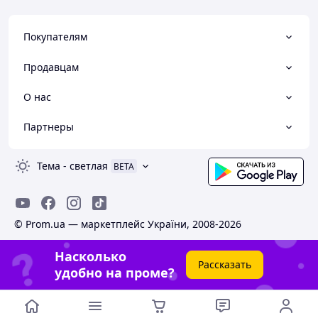
Покупателям
Продавцам
О нас
Партнеры
Тема
-
светлая
BETA
© Prom.ua — маркетплейс України, 2008-2026
Насколько
Рассказать
удобно на проме?