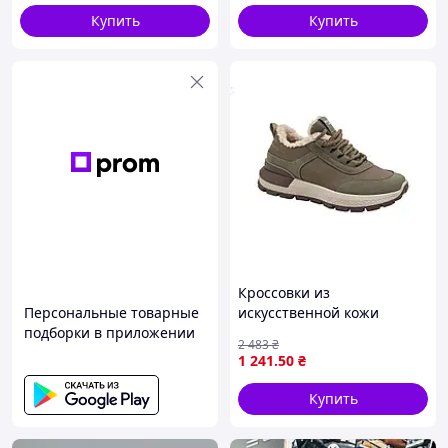
доставці оплачує клієнт
Купить
Купить
✔
вирішуємо непорозуміння, працюємо над
помилками
✔
власний склад, все взуття готове до
відправки
✔
швидка доставка
✔
Наша ціль - задоволені клієнти і
повторні покупки!
✔
Topik – вдалий вибір!
Кроссовки из
Персональные товарные
искусственной кожи
подборки в приложении
женские теплые для
2 483
₴
зимних прогулок с
1 241
.50
₴
искусственным мехом
GIPANIS
Купить