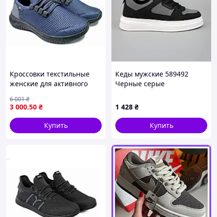
Кроссовки текстильные
Кеды мужские 589492
женские для активного
Черные серые
отдыха и повседневной
6 001
₴
носки синий арт 5020
3 000
.50
₴
1 428
₴
Купить
Купить