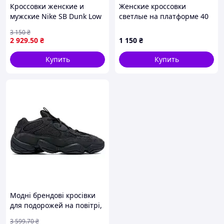
Кроссовки женские и
Женские кроссовки
мужские Nike SB Dunk Low
светлые на платформе 40
Freddy Krueger / Найк СБ
р
3 150
₴
Данк Фредди Крюгер
2 929
.50
₴
1 150
₴
разноцветные
Купить
Купить
Модні брендові кросівки
для подорожей на повітрі,
Adidas Yeezy 500 Black
3 599
.70
₴