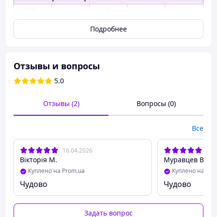
37р
38р
39р
40р
41р
Подробнее
Отзывы и вопросы
5.0
Отзывы (2)
Вопросы (0)
Все
16.04.2026
06.
Вікторія М.
Муравцев В.
Куплено на Prom.ua
Куплено на Pro
Чудово
Чудово
Кросівки жіночі замшеві сірі весна літо
Задать вопрос
▷ розмір в розмір, сидять впритик