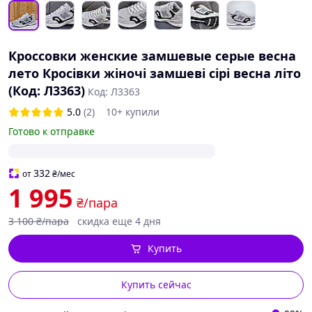
Кроссовки женские замшевые серые весна
лето Кросівки жіночі замшеві сірі весна літо
(Код: Л3363)
Код: Л3363
5.0
(2)
10+ купили
Готово к отправке
332
от
₴
/мес
1 995
₴/пара
3 100
₴/пара
скидка еще 4 дня
Купить
Купить сейчас