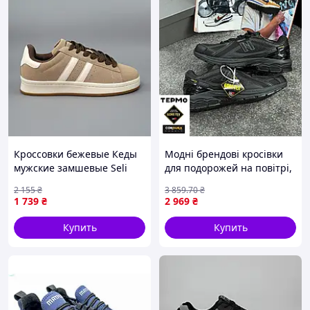
Кроссовки бежевые Кеды
Модні брендові кросівки
мужские замшевые Seli
для подорожей на повітрі,
Кросівки бежеві Кеди
New Balance Black 1906R
2 155
₴
3 859
.70
₴
чоловічі замшеві
Gore-Tex Cordura Термо 41
1 739
₴
2 969
₴
Купить
Купить