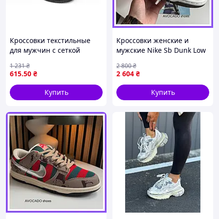
Кроссовки текстильные
Кроссовки женские и
для мужчин с сеткой
мужские Nike Sb Dunk Low
черные для активного
Beige Brown Bear / Найк СБ
1 231
₴
2 800
₴
отдыха и повседневной
Данк бежевые коричневые
615
.50
₴
2 604
₴
носки
Купить
Купить