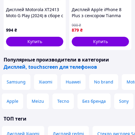
Дисплей Motorola XT2413
Дисплей Apple iPhone 8
Moto G Play (2024) в сборе с
Plus з сенсором Tianma
сенсором black Original
Black
900
₴
PRC
994
₴
879
₴
Купить
Купить
Популярные производители
в категории
Дисплей, touchscreen для телефонов
Samsung
Xiaomi
Huawei
No brand
Mot
Apple
Meizu
Tecno
Без бренда
Sony
ТОП теги
Дисплей Xiaomi
Дисплей redmi
Стекло дисплея S