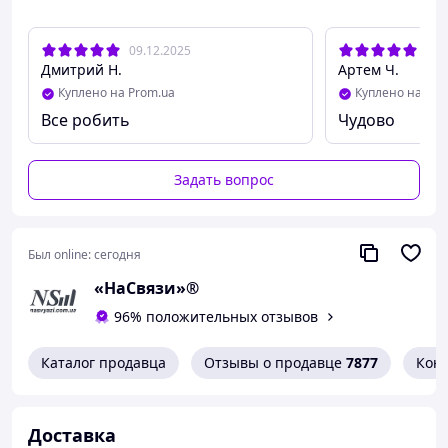
09.12.2025
03.
Дмитрий Н.
Артем Ч.
Куплено на Prom.ua
Куплено на Pro
Все робить
Чудово
Задать вопрос
Был online:
сегодня
«НаСвязи»®
96% положительных отзывов
Каталог продавца
Отзывы о продавце
7877
Кон
Доставка