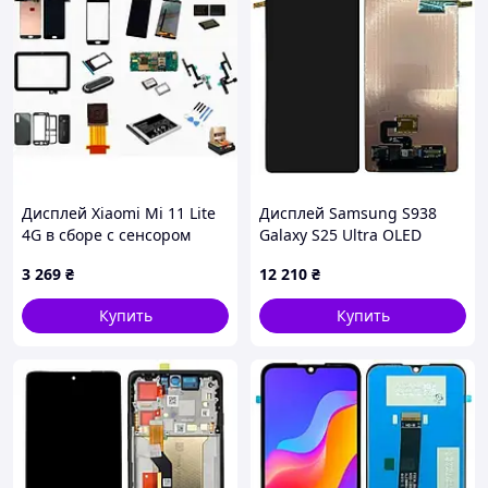
Дисплей Xiaomi Mi 11 Lite
Дисплей Samsung S938
4G в сборе с сенсором
Galaxy S25 Ultra OLED
Boba Black FULL orig
черный + рамка
3 269
₴
12 210
₴
Купить
Купить