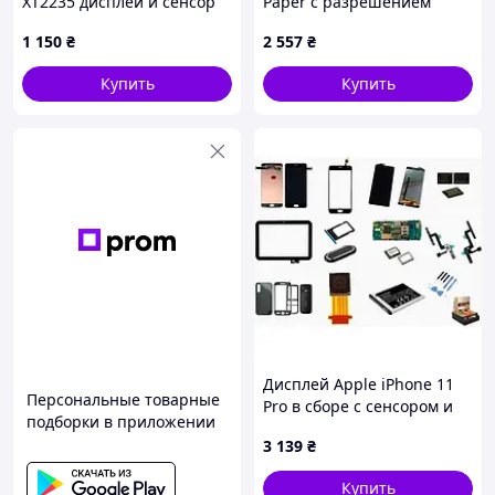
XT2235 дисплей и сенсор
Paper с разрешением
792x272, черно-белый —
1 150
₴
2 557
₴
Waveshare 26843
Купить
Купить
Дисплей Apple iPhone 11
Персональные товарные
Pro в сборе с сенсором и
подборки в приложении
рамкой black (оригинал
3 139
₴
переклей) А+
Купить