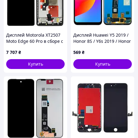
Дисплей Motorola XT2507
Дисплей Huawei Y5 2019 /
Moto Edge 60 Pro в сборе с
Honor 8S / Y6s 2019 / Honor
сенсором и рамкой
Play 8 в сборе с сенсором
7 707
₴
569
₴
(Shadow) grey service orig
black
Купить
Купить