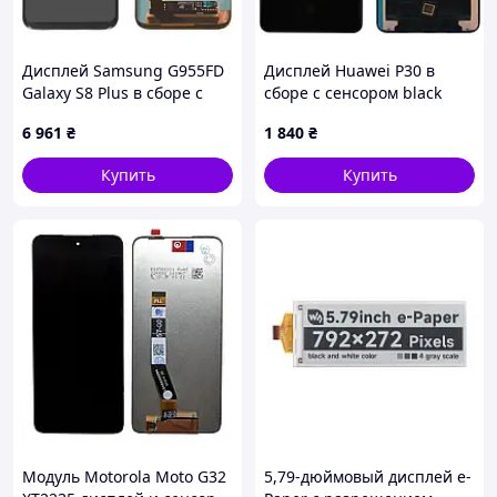
Дисплей Samsung G955FD
Дисплей Huawei P30 в
Galaxy S8 Plus в сборе с
сборе с сенсором black
сенсором Midnight Black
OLED
6 961
₴
1 840
₴
(оригинал переклей)
Купить
Купить
Модуль Motorola Moto G32
5,79-дюймовый дисплей e-