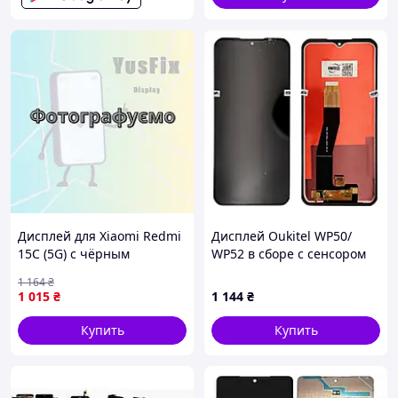
Дисплей для Xiaomi Redmi
Дисплей Oukitel WP50/
15C (5G) с чёрным
WP52 в сборе с сенсором
тачскрином European
black
1 164
₴
GXQC Service Pack Original
1 015
₴
1 144
₴
Купить
Купить