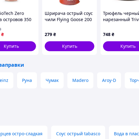
ioTech Zero
Шрирача острый соус
Трюфель черны
а островов 350
чили Flying Goose 200
нарезанный Trive
1831)
мл (8853662056005)
Tartufi 85 г
₴
₴
279
₴
748
₴
Купить
Купить
Купить
 заправки
einz
Руна
Чумак
Madero
Aroy-D
Тор
ерцев остро-сладкая
Соус острый tabasco
Вода в пла