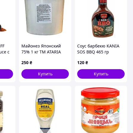
FF
Майонез Японский
Соус барбекю KANIA
uce с
75% 1 кг ТМ ATARIA
SOS BBQ 465 гр
ем 170
250
₴
120
₴
Купить
Купить