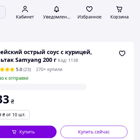
Кабинет
Уведомления
Избранное
Корзина
ейский острый соус с курицей,
ьтак Samyang 200 г
Код: 1138
5.0
(23)
270+ купили
во к отправке
33
₴
9
₴
от 10 шт.
Купить
Купить сейчас