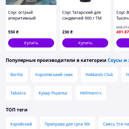
Соус острый
Соус Татарский для
Соус B
аперитивный
сэндвичей 900 г ТМ
Тысяч
Espinaler Salsa de
Tarsmak
ml (94
608
.75
Aperitivo Picante 92 мл
550
₴
230
₴
491
.87
Купить
Купить
Популярные производители
в категории
Соусы и
Barilla
Королівський смак
Hokkaido Club
H
Tabasco
Кухар Рішельє
Hellmann's
ТОП теги
Корейский
Приправа для супа 90г
Смесь 5ти п