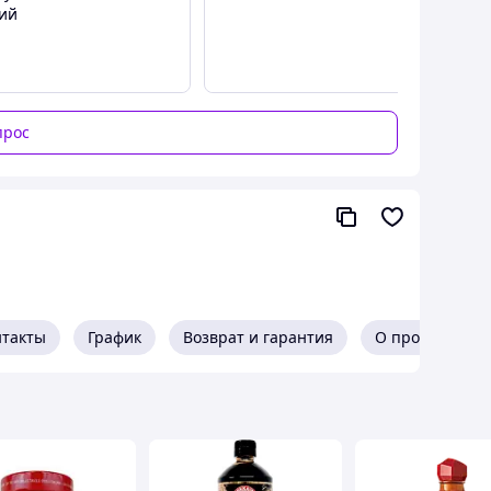
ний
прос
нтакты
График
Возврат и гарантия
О продавце