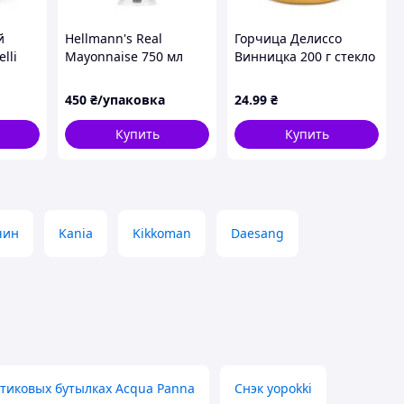
й
Hellmann's Real
Горчица Делиссо
lli
Mayonnaise 750 мл
Винницка 200 г стекло
450
₴/упаковка
24
.99
₴
Купить
Купить
чин
Kania
Kikkoman
Daesang
стиковых бутылках Acqua Panna
Снэк yopokki