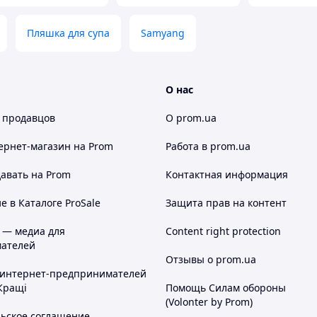
Пляшка для супа
Samyang
О нас
 продавцов
О prom.ua
ернет-магазин
на Prom
Работа в prom.ua
авать на Prom
Контактная информация
 в Каталоге ProSale
Защита прав на контент
 — медиа для
Content right protection
ателей
Отзывы о prom.ua
 интернет-предпринимателей
Кращі
Помощь Силам обороны
(Volonter by Prom)
льское соглашение