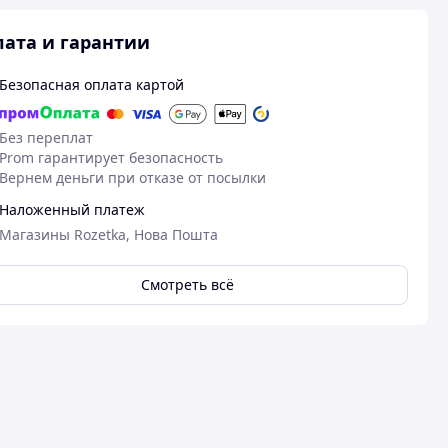
ата и гарантии
Безопасная оплата картой
Без переплат
Prom гарантирует безопасность
Вернем деньги при отказе от посылки
Наложенный платеж
Магазины Rozetka, Нова Пошта
21.10.2024
Смотреть всё
01
Оксана Н.
Андрій І.
Куплено на Prom.ua
Куплено на Pr
Гострий, під
Все супер
любителей г
Швидка відправка , звʼязувались в
Дуже гострий 
той же день . Дякую
курки, якщо ви
гостре - давай