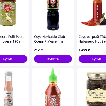
есто Polli Pesto
Соус Hokkaido Club
Соус острый TRU
enovese 190 г
Соевый Унаги 1 л
Habanero Hot Sa
(4820172440390)
черным трюфел
212
₴
1 499
₴
г
Купить
Купить
Купить