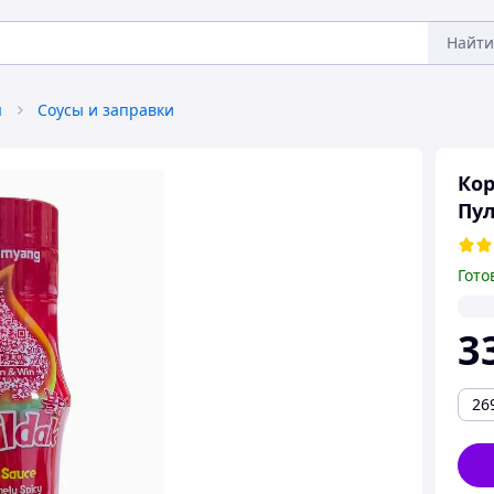
Найти
я
Соусы и заправки
Кор
Пул
Гото
3
26