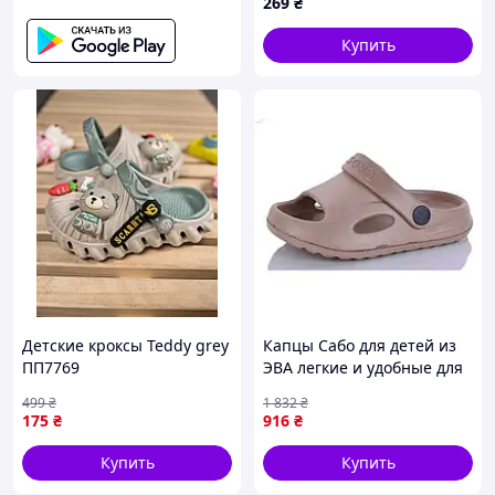
269
₴
Купить
Детские кроксы Teddy grey
Капцы Сабо для детей из
ПП7769
ЭВА легкие и удобные для
пляжа и дома
499
₴
1 832
₴
175
₴
916
₴
Купить
Купить