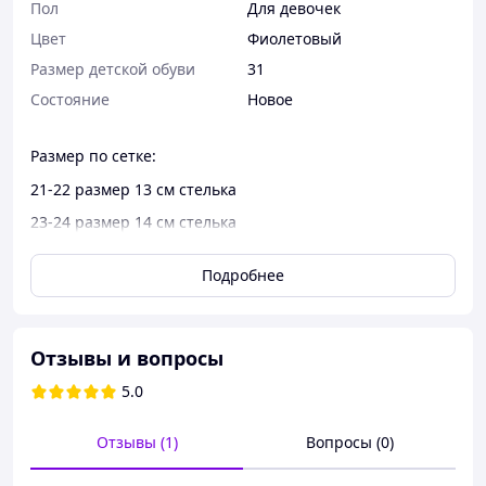
Пол
Для девочек
Цвет
Фиолетовый
Размер детской обуви
31
Состояние
Новое
Размер по сетке:
21-22 размер 13 см стелька
23-24 размер 14 см стелька
25-26 размер 15 см стелька
Подробнее
27-28 размер 16 см стелька
29-30 размер 17 см стелька
31-32 размер 18 см стелька
Отзывы и вопросы
33-34 размер 19 см стелька
5.0
35-36 размер 20 см стелька
Отзывы (1)
Вопросы (0)