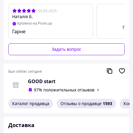
02.05.2025
Наталія Б.
Куплено на Prom.ua
Посм
Гарне
Задать вопрос
Был online:
сегодня
GOOD start
97% положительных отзывов
Каталог продавца
Отзывы о продавце
1593
Кон
Доставка