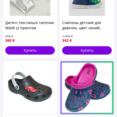
Дитячі текстильні тапочки
Слипоны детские для
Waldi (з принтом
девочек, цвет синий,
«Машинка», сині)
244R60661
450
₴
1 096
₴
360
₴
343
₴
Купить
Купить