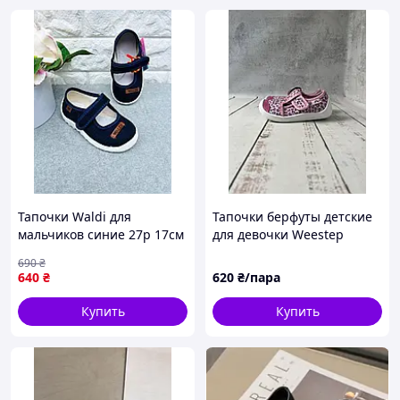
Тапочки Waldi для
Тапочки берфуты детские
мальчиков синие 27р 17см
для девочки Weestep
2117
Розовый (072)
690
₴
640
₴
620
₴/пара
Купить
Купить