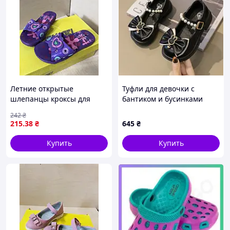
Летние открытые
Туфли для девочки с
шлепанцы кроксы для
бантиком и бусинками
девочки силикон разные
цвет черный 10898,
242
₴
цвета стелька 17 18 19 см
Размер 26
215
.38
₴
645
₴
17 фиолетовые
Купить
Купить