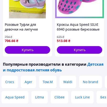
Розовые Туфли для
Кроксы Aqua Speed SILVI
девочки на липучке
6940 розовые бирюзовые
высокая подошва 26 27 28
для плавания детей 25
794
₴
635
₴
29 30 31
размер SKU_508-09
706
.66
₴
513
.08
₴
Купить
Купить
Популярные производители
в категории
Детская
и подростковая летняя обувь
Crocs
Ager
Том.М
Waldi
No brand
Aqua Speed
Litma
Clibee
Luck Line
Без