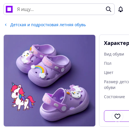
Детская и подростковая летняя обувь
Характе
Вид обуви
Пол
Цвет
Размер детс
обуви
Состояние