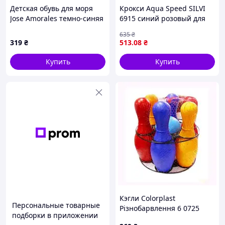
Детская обувь для моря
Крокси Aqua Speed SILVI
Jose Amorales темно-синяя
6915 синий розовый для
24, B75C6735T1
детей 24 размера легкие и
635
₴
удобные для плавания
319
₴
513
.08
₴
SKU_508-49
Купить
Купить
Кэгли Colorplast
Персональные товарные
Різнобарвлення 6 0725
подборки в приложении