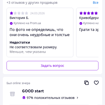
+3 отзывов у других продавцов
Все
24.03.2026
11.
Виктория Б.
Кривобдерая О.
Куплено на Prom.ua
Куплено на Pro
По фото не определишь, что
Грати та зруч
они очень неудобные и толстые
Недостатки
Не соответствовали размеру.
Меньше, чем указаны
Задать вопрос
Был online:
вчера
GOOD start
97% положительных отзывов