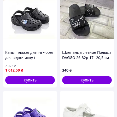
Капці пляжні дитячі чорні
Шлепанцы летние Польша
для відпочинку і
DAGGO 26-32р 17--20,5 см
прогулянок легкі і зручні
2 025
₴
ТМ CROSS р.24-29 6пар
1 012
.50
₴
340
₴
Купить
Купить