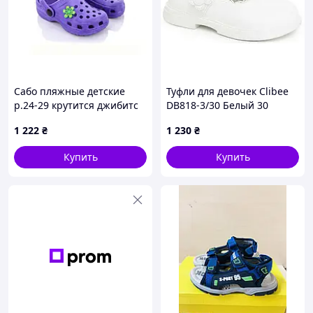
Сабо пляжные детские
Туфли для девочек Clibee
р.24-29 крутится джибитс
DB818-3/30 Белый 30
Сиреневый H3 6пар ТМ
размер - 19 см стелька
1 222
₴
1 230
₴
CROSS
Купить
Купить