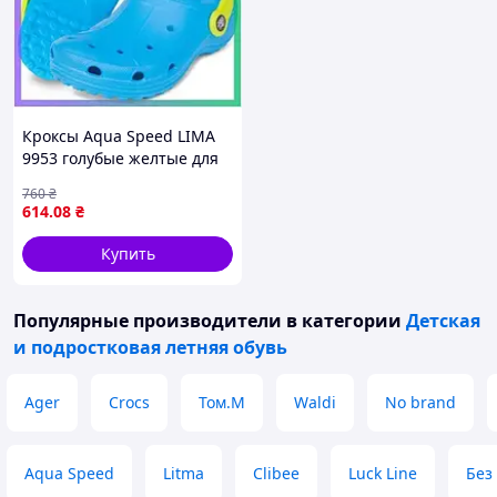
Кроксы Aqua Speed LIMA
9953 голубые желтые для
детей 27 размер легкая
760
₴
обувь для плавания
614
.08
₴
SKU_555-02
Купить
Популярные производители
в категории
Детская
и подростковая летняя обувь
Ager
Crocs
Том.М
Waldi
No brand
Aqua Speed
Litma
Clibee
Luck Line
Без