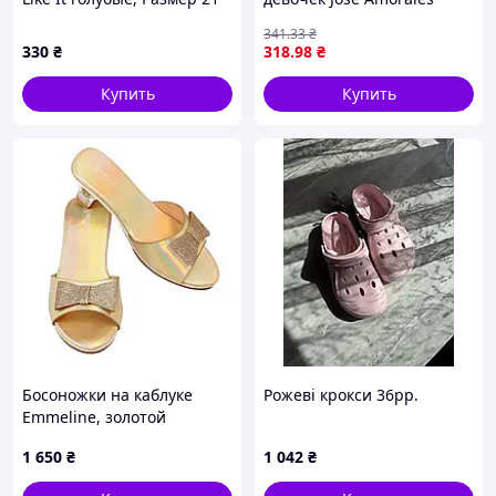
бирюзовая, A6602K995
341
.33
₴
330
₴
318
.98
₴
Купить
Купить
Босоножки на каблуке
Рожеві крокси 36рр.
Emmeline, золотой
металлик, размер 24/25
1 650
₴
1 042
₴