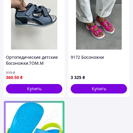
Ортопедические детские
9172 Босоножки
босоножки.ТОМ.М
Размеры в наличии: 27
515
₴
(16,7 см) 29 (18 см)
360
.50
₴
3 325
₴
Купить
Купить