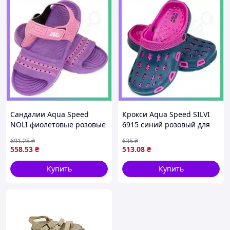
Сандалии Aqua Speed
Крокси Aqua Speed SILVI
NOLI фиолетовые розовые
6915 синий розовый для
для детей 34 размер для
детей 24 размера легкие и
691
.25
₴
635
₴
плавания и отдыха
удобные для плавания
558
.53
₴
513
.08
₴
SKU_515-93
SKU_508-49
Купить
Купить