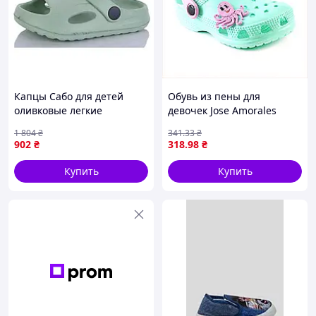
Капцы Сабо для детей
Обувь из пены для
оливковые легкие
девочек Jose Amorales
шлепанцы для пляжа и
бирюзовая, A6602K995
1 804
₴
341
.33
₴
дома из ЭВА с хорошей
902
₴
318
.98
₴
амортизацией
Купить
Купить