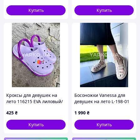
Купить
Купить
Кроксы для девушек на
Босоножки Vanessa для
лето 116215 EVA лиловый/
девушек на лето L-198-01
фиолет напиток 39(р)
натуральная кожа
425
₴
1 990
₴
бежевый Рима 40(р)
Купить
Купить