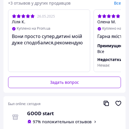
+3 отзывов у других продавцов
Все
26.05.2025
15.
Ліля К.
Олена М.
Куплено на Prom.ua
Куплено на Pro
Вони просто супер,дитині моїй
Гарна якість, 
дуже сподобалися,рекомендую
Преимуществ
Все
Недостатки
Немає
Задать вопрос
Был online:
сегодня
GOOD start
97% положительных отзывов