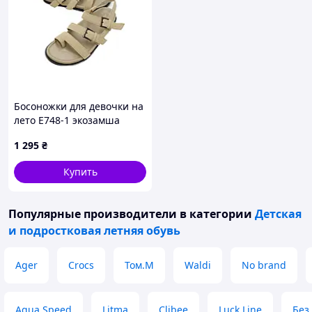
Босоножки для девочки на
лето E748-1 экозамша
песочный римские с
1 295
₴
пряжками 38(р)
Купить
Популярные производители
в категории
Детская
и подростковая летняя обувь
Ager
Crocs
Том.М
Waldi
No brand
Aqua Speed
Litma
Clibee
Luck Line
Без