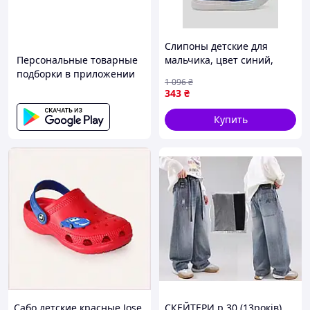
Слипоны детские для
Персональные товарные
мальчика, цвет синий,
подборки в приложении
244R60662
1 096
₴
343
₴
Купить
Сабо детские красные Jose
СКЕЙТЕРИ р.30 (13років)