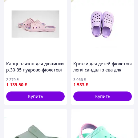
Капці пляжні для дівчинки
Крокси для детей фіолетові
р.30-35 пудрово-фіолетові
легкі сандалі з ева для
легкі з матеріалу ЕВА для
комфортного носіння на
2 279
₴
3 066
₴
відпочинку на пляжі
вулиці
1 139
.50
₴
1 533
₴
Купить
Купить