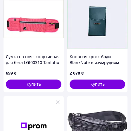
Сумка на пояс спортивная
Кожаная кросс-боди
для бега LGI00310 Tanluhu
BlankNote в изумрудном
Pink (tau_krp225_00310la)
цвете, A12H83831
699
₴
2 070
₴
986P5H22
Купить
Купить