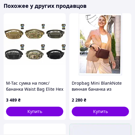
Похожее у других продавцов
M-Tac сумка на пояс/
Dropbag Mini BlankNote
бананка Waist Bag Elite Hex
винная бананка из
(зі вставками)
натуральной кожи
3 489
₴
2 280
₴
81H17A042M
Купить
Купить