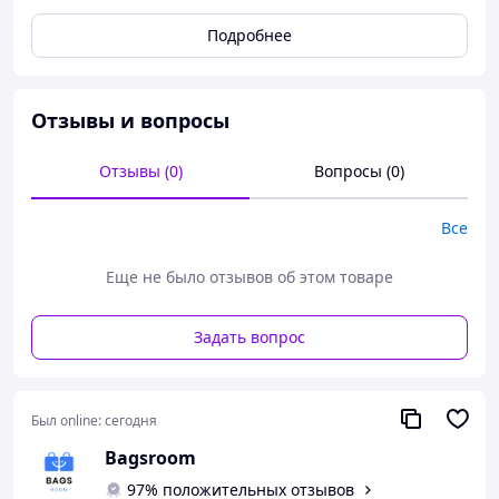
Подробнее
Отзывы и вопросы
Отзывы (0)
Вопросы (0)
Все
Еще не было отзывов об этом товаре
Топ! Поясная сумка-бананка мужская
кожаная черная TD-54928
Задать вопрос
Характеристики
:
Был online:
сегодня
Производитель: Турция;
Bagsroom
Тип: бананка;
Размеры (см): 14 х 25 х 8
97% положительных отзывов