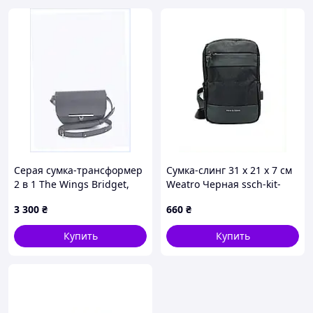
Серая сумка-трансформер
Сумка-слинг 31 х 21 х 7 см
2 в 1 The Wings Bridget,
Weatro Черная ssch-kit-
BP8497E880
0042, A8C5294T88
3 300
₴
660
₴
Купить
Купить