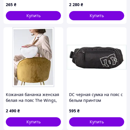
265
₴
2 280
₴
8117043XB
Купить
Купить
Кожаная бананка женская
DC черная сумка на пояс с
белая на пояс The Wings,
белым принтом
8M10KB4526
6B24401E2C
2 490
₴
595
₴
Купить
Купить