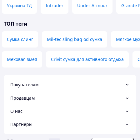
Украина ТД
Intruder
Under Armour
Grande P
ТОП теги
Сумка слинг
Mil-tec sling bag od сумка
Мягкое му
Меховая змея
Crivit сумка для активного отдыха
С
Покупателям
Продавцам
О нас
Партнеры