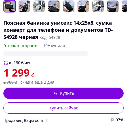
Поясная бананка унисекс 14х25х8, сумка
конверт для телефона и документов TD-
54928 черная
Код: 54928
Готово к отправке
10+ купили
130
от
₴
/мес
1 299
₴
2 789
₴
скидка еще 2 дня
Купить
Купить сейчас
97%
Продавец Bagsroom