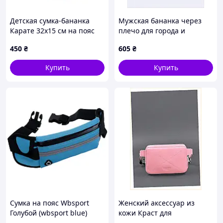
Детская сумка-бананка
Мужская бананка через
Карате 32х15 см на пояс
плечо для города и
или через плечо (5972)
поездок 8K52945X8
450
₴
605
₴
Купить
Купить
Сумка на пояс Wbsport
Женский аксессуар из
Голубой (wbsport blue)
кожи Краст для
документов BlankNote,