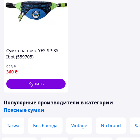
Сумка на пояс YES SP-35
Ibot (559705)
923
₴
360
₴
Купить
Популярные производители
в категории
Поясные сумки
Tarwa
Без бренда
Vintage
No brand
S