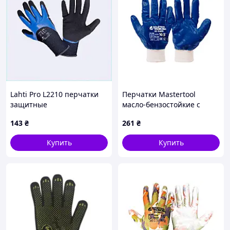
Lahti Pro L2210 перчатки
Перчатки Mastertool
защитные
масло-бензостойкие с
комбинированные 10(XL),
мягким манжетом 10.5"
143
₴
261
₴
85C825C49
(83-0406) (3 шт.)
Купить
Купить