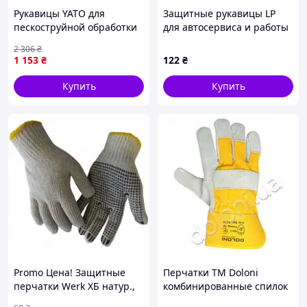
Рукавицы YATO для
Защитные рукавицы LP
пескоструйной обработки
для автосервиса и работы
YT-55841 идеально
с маслами, 858255T2E
2 306
₴
подходят для защиты рук
1 153
₴
122
₴
при работе
Купить
Купить
Promo Цена! Защитные
Перчатки ТМ Doloni
перчатки Werk ХБ натур.,
комбинированные спилок
Черная точка (WE2102) -
и желтая ткань, манжет