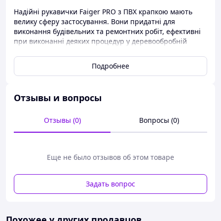
Надійні рукавички Faiger PRO з ПВХ крапкою мають
велику сферу застосування. Вони придатні для
виконання будівельних та ремонтних робіт, ефективні
при виконанні деяких процедур у деревообробній
промисловості. Крім того, їх охоче купують дачники,
тому що ця модель чудово захищає руки під час
Подробнее
виконання цілого спектру садово-городніх робіт.
Отзывы и вопросы
Отзывы (0)
Вопросы (0)
Еще не было отзывов об этом товаре
Задать вопрос
Похожее у других продавцов