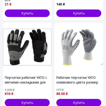
60
₴
только на ZaGrosh.com.ua
крага 10 размер
21
₴
140
₴
Купить
Купить
Перчатки рабочие YATO с
Рабочие перчатки YATO
мягкими накладками для
оливкового цвета размер
укладки брусчатки и
10 из нейлона и нитрила
1 220
₴
177
₴
работы с
для защиты рук
610
₴
88
.50
₴
электроинструментом
Купить
Купить