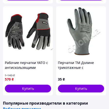
Рабочие перчатки YATO с
Перчатки ТМ Долине
антискользящими
трикотажные с
ладонями из
полиуретановым
1 140
₴
искусственной кожи и
покрытием Полуратистой
570
₴
35
₴
спандекса размер 11
облив серые полиэстер р8
Купить
Купить
Популярные производители
в категории