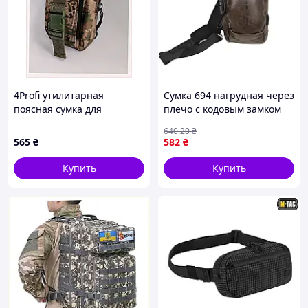
4Profi утилитарная
Сумка 694 нагрудная через
поясная сумка для
плечо с кодовым замком
рыбалки и охоты,
влагостойкая Dark Brown
640
.20
₴
86E81T4M90
{1326-piho}
565
₴
582
₴
Купить
Купить