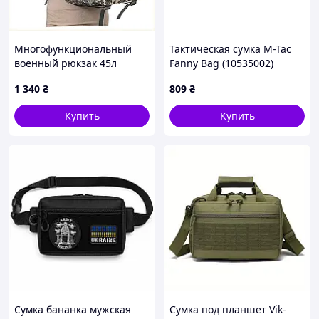
Многофункциональный
Тактическая сумка M-Tac
военный рюкзак 45л
Fanny Bag (10535002)
серый T8670K235
1 340
₴
809
₴
Купить
Купить
Сумка бананка мужская
Сумка под планшет Vik-