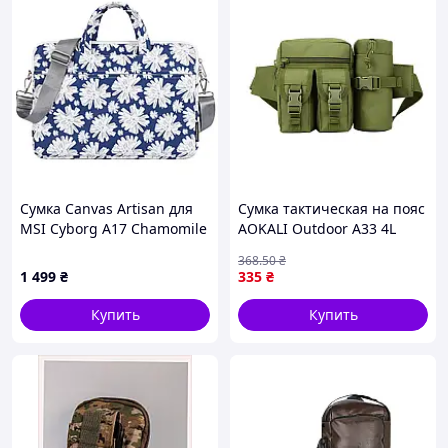
Мы являемся производителем и можем принимать
заказы на опт и изготовление по индивидуальным
размерам.
Сумка Canvas Artisan для
Сумка тактическая на пояс
MSI Cyborg A17 Chamomile
AOKALI Outdoor A33 4L
Green {5364-piho}
368
.50
₴
1 499
₴
335
₴
Купить
Купить