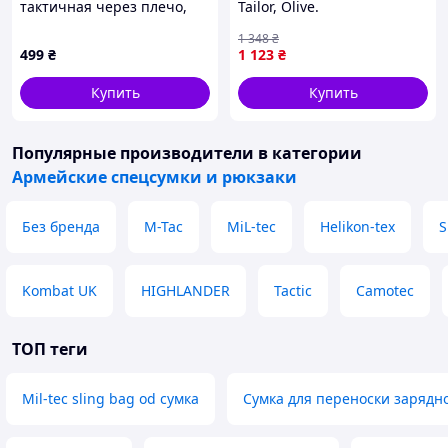
тактичная через плечо,
Tailor, Olive.
поясная сумка для патчей
Универсальное хранение
1 348
₴
и шевронов Cordura
EDC-снаряжения.
499
₴
1 123
₴
Купить
Купить
Популярные производители
в категории
Армейские спецсумки и рюкзаки
Без бренда
M-Tac
MiL-tec
Helikon-tex
S
Kombat UK
HIGHLANDER
Tactic
Camotec
ТОП теги
Mil-tec sling bag od сумка
Сумка для переноски зарядн