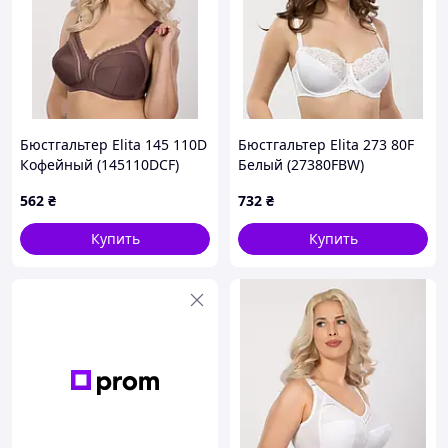
Бюстгальтер Elita 145 110D
Бюстгальтер Elita 273 80F
Кофейный (145110DCF)
Белый (27380FBW)
562
₴
732
₴
Купить
Купить