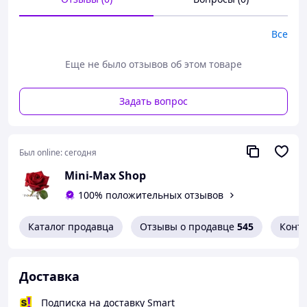
максимально удобен и с легкостью повторит
каждый сантиметр вашего тела. Анатомический
push-ap сформирует красивую ложбинку.
Все
Еще не было отзывов об этом товаре
Незаменимая часть одежки. В ассортименте
цвет бежевый и чёрный. размер C качество
супер)
Задать вопрос
Был online:
сегодня
Mini-Max Shop
100% положительных отзывов
Каталог продавца
Отзывы о продавце
545
Конт
Доставка
Подписка на доставку Smart