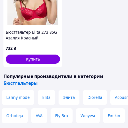
Бюстгальтер Elita 273 85G
Азалия Красный
(27385GAZ)
732
₴
Купить
Популярные производители
в категории
Бюстгальтеры
Lanny mode
Elita
Элита
Diorella
Acous
Orhideja
AVA
Fly Bra
Weiyesi
Finikin