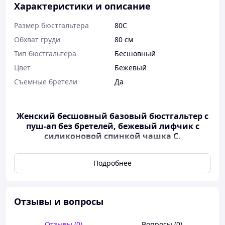
Характеристики и описание
Размер бюстгальтера
80C
Обхват груди
80 см
Тип бюстгальтера
Бесшовный
Цвет
Бежевый
Съемные бретели
Да
Женский бесшовный базовый бюстгальтер с
пуш-ап без бретелей, бежевый лифчик с
силиконовой спинкой
чашка С.
Подробнее
Базовый бесшовный бюстгальтер Афина из пуш-
ап без бретелек с двумя сменными бретелями на
спинке.
Отзывы и вопросы
Практичный и базовый бюстгальтер бандо, без
бретелей Благодаря формированной чашке он
Отзывы (0)
Вопросы (0)