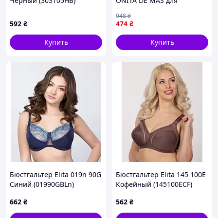
Черный (303105HB)
ONITA DE MAS для
ежедневного ношения с
948
₴
поддержкой и гладкой
592
₴
474
₴
тканью
Купить
Купить
Бюстгальтер Elita 019n 90G
Бюстгальтер Elita 145 100E
Синий (01990GBLn)
Кофейный (145100ECF)
662
₴
562
₴