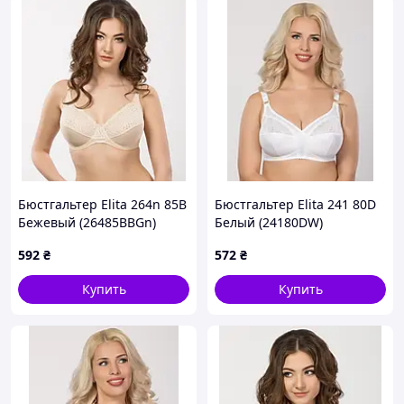
Бюстгальтер Elita 264n 85B
Бюстгальтер Elita 241 80D
Бежевый (26485BBGn)
Белый (24180DW)
592
₴
572
₴
Купить
Купить