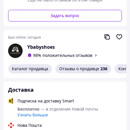
Легкие и удобные летние детские кроссовки с мягкими
вентиляционными вставками для оптимальной
циркуляции воздуха. Эти кроссовки идеально подходят
Задать вопрос
для активных игр на открытом воздухе и прогулок.
Изготовленные из высококачественных материалов
они обеспечат комфорт и поддержку ножек вашего
Был online:
сегодня
ребенка. Купите эти стильные кроссовки, чтобы ваш
ребенок чувствовал себя комфортно и модно в любое
Ybabyshoes
время.
98% положительных отзывов
РАЗМЕРНАЯ СЕТКА:
41 - 24.6 см
Каталог продавца
Отзывы о продавце
236
Конт
Доставка
Подписка на доставку Smart
Бесплатно
— в отделения Новой почты
Узнать больше
Нова Пошта