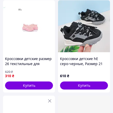
Кроссовки детские размер
Кроссовки детские hE
26 текстильные для
серо-черные, Размер 21
активных игр и прогулок
620
₴
ТМ FAMILY
310
₴
610
₴
Купить
Купить