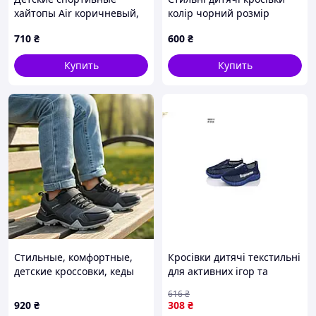
хайтопы Air коричневый,
колір чорний розмір
Размер 36
710
₴
600
₴
Купить
Купить
Стильные, комфортные,
Кросівки дитячі текстильні
детские кроссовки, кеды
для активних ігор та
на липучке для мальчика в
прогулянок р.27 ТМ FAMILY
616
₴
РОЗМЕР: 32-36
F6321-1
920
₴
308
₴