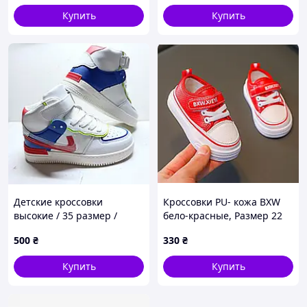
Купить
Купить
Детские кроссовки
Кроссовки PU- кожа BXW
высокие / 35 размер /
бело-красные, Размер 22
стелька 22 см / весна-осінь
500
₴
330
₴
демисезонные белые
кроссовки детские для
Купить
Купить
мальчик