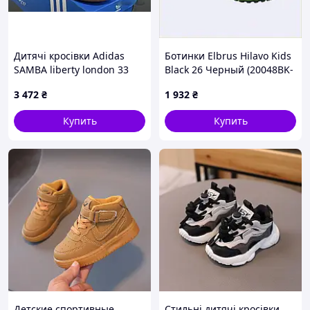
Дитячі кросівки Adidas
Ботинки Elbrus Hilavo Kids
SAMBA liberty london 33
Black 26 Черный (20048BK-
розмір
26) 690M76B1
3 472
₴
1 932
₴
Купить
Купить
Детские спортивные
Стильні дитячі кросівки