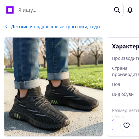
Детские и подростковые кроссовки, кеды
Характе
Производит
Страна
производит
Пол
Вид обуви
Размер детс
обуви