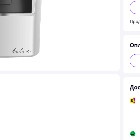
Прод
Оп
Дос