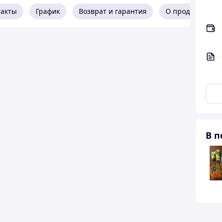
такты
График
Возврат и гарантия
О продавце
В п
0 не только ценителям кофе по-стамбульски, но и
в.
овления напитка по-турецки не хуже бариста!
 3 порции кофе по-восточному в одно нажатие.