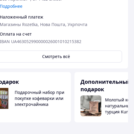
Подробнее
Наложенный платеж
Магазины Rozetka, Нова Пошта, Укрпочта
Оплата на счет
IBAN UA463052990000026001010215382
Смотреть всё
одарок
Дополнительный
подарок
Подарочный набор при
покупке кофеварки или
Молотый коф
электрочайника
натуральный
турция Kuruk
Mehmet Efend
обжарка помо
Grida