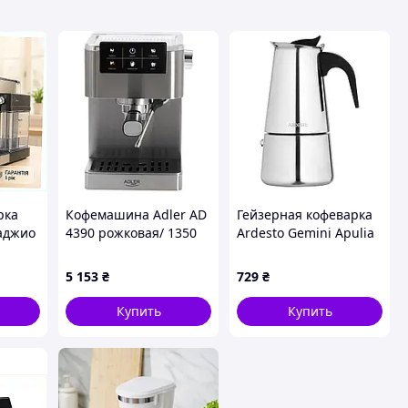
рка
Кофемашина Adler AD
Гейзерная кофеварка
аджио
4390 рожковая/ 1350
Ardesto Gemini Apulia
M332
Вт/ 20 бар/ 1,5л/
AR0806SS (6 чашек)
молотая/
5 153
₴
729
₴
капучнинатор/серая-
Aventis
Купить
Купить