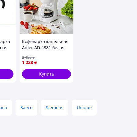
варка
Кофеварка капельная
рная
Adler AD 4381 белая
91
600 Вт 0,6 л HD-59
2 455
₴
1 228
₴
Купить
ona
Saeco
Siemens
Unique