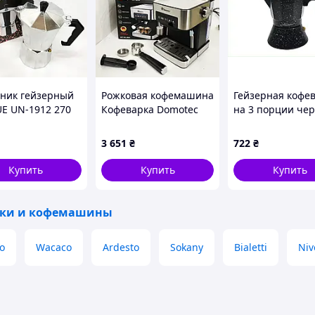
ам настоящий традиционный кофе по-турецки с
готовым турецким кофе в турке. Стильная и очень
ник гейзерный
Рожковая кофемашина
Гейзерная кофе
E UN-1912 270
Кофеварка Domotec
на 3 порции че
ейзерная
MS-136 1.6л 850Вт 15
150мл, 88P51P9T
арка для
Бар KLB
3 651
₴
722
₴
роплиты,
арки из
Купить
Купить
Купить
вейки HN-93
рки и кофемашины
o
Wacaco
Ardesto
Sokany
Bialetti
Niv