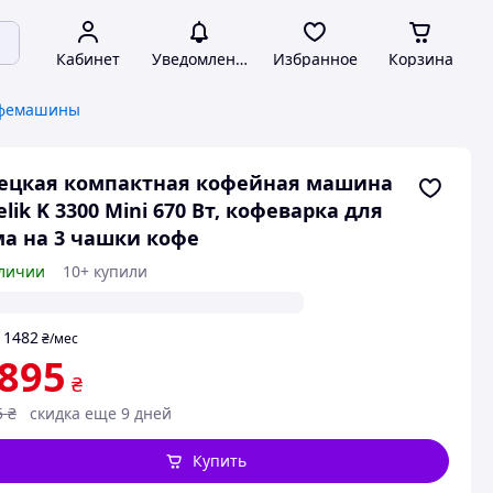
Кабинет
Уведомления
Избранное
Корзина
офемашины
ецкая компактная кофейная машина
elik K 3300 Mini 670 Вт, кофеварка для
а на 3 чашки кофе
личии
10+ купили
1482
т
₴
/мес
 895
₴
5
₴
скидка еще 9 дней
Купить