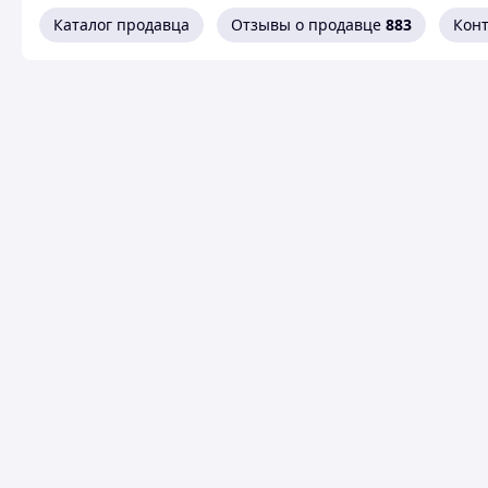
Каталог продавца
Отзывы о продавце
883
Кон
Grida предлагает купить турецкую кофеварку Arcelik К330
тем, кто только планирует приобщиться к числу кофемано
Эта компактная машина приполнит вас в тонкости пригот
Полный автоматический режим позволит вам приготовить