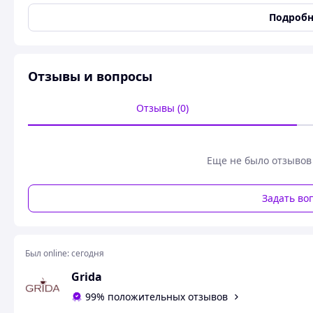
Тип используемого кофе
Молотый
Подробн
Потребляемая мощность
670 Вт
Номинальное напряжение
220 В
Цвет корпуса
Белый
Отзывы и вопросы
Страна производитель
Турция
Гарантийный срок
12 мес
Отзывы (0)
Состояние
Новое
Приготовление молочных
Отсутствует
напитков
Еще не было отзывов
Пользовательские характеристики
Задать во
Кофеварка автоматическая для
Кофеварка автоматическа
кофе по турецки Arcelik K 3300
Управление одной кнопк
Mini Управление одной кнопкой
без бака 670 Вт
Был online:
сегодня
Grida
Автоматическая кофеварка для кофе по турецки
кнопкой без бака 670 Вт
99% положительных отзывов