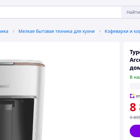
Найти
ника
Мелкая бытовая техника для кухни
Кофеварки и к
Тур
Arc
дом
В на
о
8
9 89