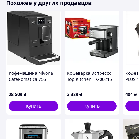
Похожее у других продавцов
Кофемашина Nivona
Кофеварка Эспрессо
Кофев
CafeRomatica 756
Top Kitchen TK-00215
PLUS 
(NICR 756)
рожковая 1500 Вт 1,8 л
восьм
1-3 чашки эспрессо 15
49430
28 509
₴
3 389
₴
404
₴
Bar
Купить
Купить
Grida рекомендует - используйте только мелкий помол 