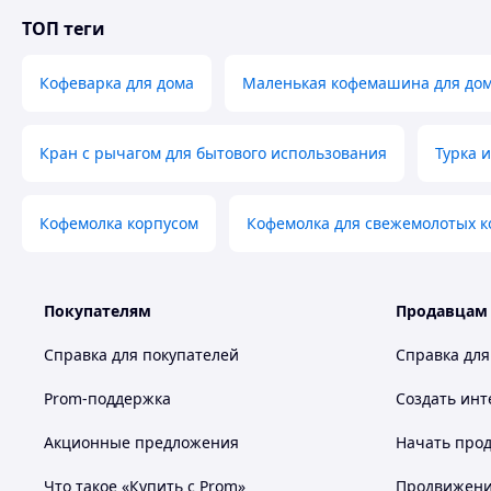
ТОП теги
Характеристики кофеварки автоматической для кофе по 
кнопкой без бака 670 Вт
Кофеварка для дома
Маленькая кофемашина для до
Мощность - 670 W
Напруга - 220-240 Вольт
Кран с рычагом для бытового использования
Турка 
Световой и звуковой индикатор готовности кофе
Управление одной кнопкой
Без бака для води
Кофемолка корпусом
Кофемолка для свежемолотых 
Вес 1,9 кг
Объем турки - 180 мл
Антипригарное покрытие турки
Мірна ложка в комплекті
Покупателям
Продавцам
Производство - Турция
Гарантия - 12 месяцев.
Справка для покупателей
Справка для
Габаритные размеры кофеварки автоматической для коф
Prom-поддержка
Создать инт
одной кнопкой без бака 670 Вт
Акционные предложения
Начать прод
Масса 1.88 кг
Что такое «Купить с Prom»
Продвижение