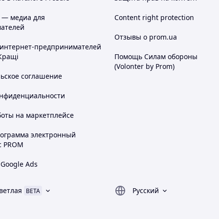
 — медиа для
Content right protection
ателей
Отзывы о prom.ua
 интернет-предпринимателей
Кращі
Помощь Силам обороны
(Volonter by Prom)
одите в наш магазин и просмотрите весь
льское соглашение
ttps:///grida.in.ua/ua/
онфиденциальности
боты на маркетплейсе
рограмма электронный
с PROM
 Google Ads
ветлая
Русский
BETA