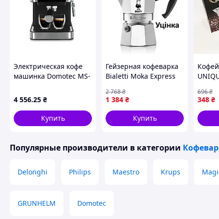
Новая стильная кофеварка Arcelik K 3300. Приготовит В
помощью одного нажатия кнопки. Гуща остается вместе с 
компактная, отлично впишется в интерьер дома и офиса.
Электрическая кофе
Гейзерная кофеварка
Кофей
машинка Domotec MS-
Bialetti Moka Express
UNIQU
136, 850Вт. Рожковая
на 90 мл для 2 чашек с
мл, Г
2 768
₴
696
₴
кофеварка, размер
уникальным дизайном
кофев
4 556
.25
₴
1 384
₴
348
₴
резервуара для воды
и качеством
элект
1.6 л.
Кофев
Купить
Купить
нержа
Популярные производители
в категории
Кофева
Delonghi
Philips
Maestro
Krups
Magi
GRUNHELM
Domotec