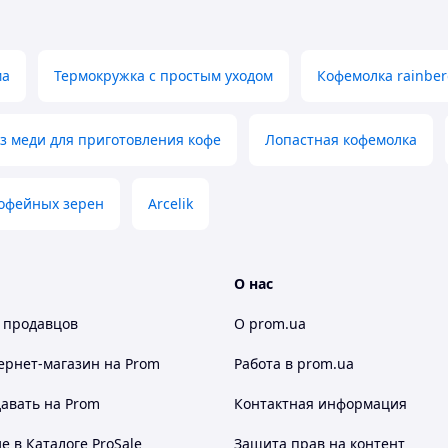
турецким Arcelik K 3300 Mini Управление одной
ма
Термокружка с простым уходом
Кофемолка rainber
из меди для приготовления кофе
Лопастная кофемолка
кофейных зерен
Arcelik
О нас
 продавцов
О prom.ua
е по турецким Arcelik K 3300 Mini Управление
ернет-магазин
на Prom
Работа в prom.ua
авать на Prom
Контактная информация
 в Каталоге ProSale
Защита прав на контент