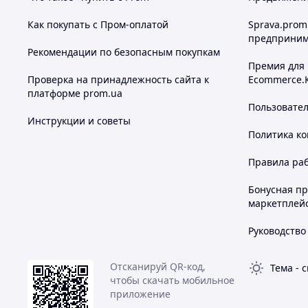
Высота 23,7 см
Как покупать с Пром-оплатой
Sprava.prom
Глубина 17,9 см
предприним
Ширина 15.7 см
Рекомендации по безопасным покупкам
Премия для
Проверка на принадлежность сайта к
Ecommerce.
платформе prom.ua
💫 Влюбитесь в полезные мелочи для комфорта! Зах
Пользовате
ассортимент — найдите своего фаворита сегодня ☕✨ h
Инструкции и советы
Политика к
Правила ра
Бонусная п
маркетплей
Руководство
Похожие товары по характеристикам
Отсканируй QR-код,
Тема
-
с
чтобы скачать мобильное
приложение