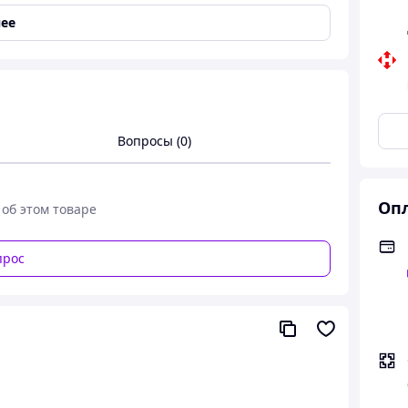
ее
Вопросы (0)
Опл
 об этом товаре
прос
я для кофе по турецки Arcelik K 3300 Mini
ой без бака 670 Вт
м Arcelik K 3300 Mini Управление одной