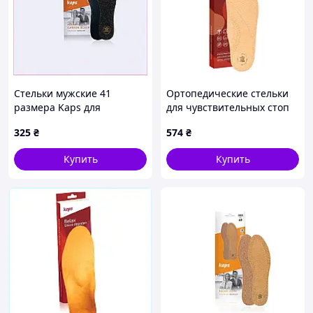
Стельки мужские 41
Ортопедические стельки
размера Kaps для
для чувствительных стоп
комфортной ходьбы
Kaps Anatomix 39/40
325
₴
574
₴
673P996P2
Купить
Купить