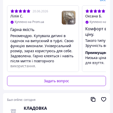
Толщина: 0,5 см.
Материал: силикон.
Цвет: прозрачный.
20.06.2026
30.
Лілія С.
Оксана Б.
+
4
Куплено на Prom.ua
Куплено на Pro
Комфорт вліт
Гарна якість
ціну.
Рекомендую. Купувала дитині в
Такого типу то
садочок на випускний в туфлі. Свою
Зручність вико
функцію виконали. Універсальний
розмір, зараз користуюсь для себе.
Преимуществ
Задоволена. Гарно клеяться і навіть
Низька ціна, к
після миття і повторного
для взуття.
використання.
Задать вопрос
Был online:
сегодня
КЛАДОВКА