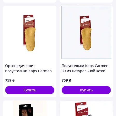
Ортопедические
Полустельки Kaps Carmen
полустельки Kaps Carmen
39 из натуральной кожи
44
теленка 674005PM4
759
₴
759
₴
Купить
Купить