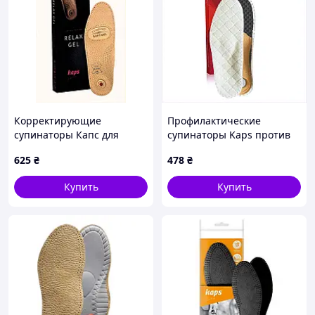
Корректирующие
Профилактические
супинаторы Капс для
супинаторы Kaps против
поддержки свода стопы
плоскостопия зима
625
₴
478
₴
6A6113TB95
K661P1332
Купить
Купить