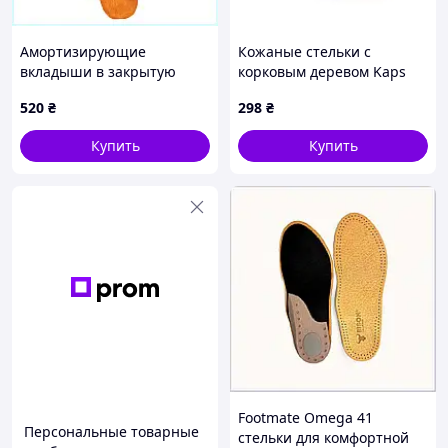
Амортизирующие
Кожаные стельки с
вкладыши в закрытую
корковым деревом Kaps
обувь 42 размер
Pecari Cork 36
520
₴
298
₴
6H59592A6K
Купить
Купить
Footmate Omega 41
Персональные товарные
стельки для комфортной