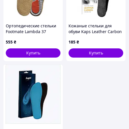
Ортопедические стельки
Кожаные стельки для
Footmate Lambda 37
обуви Kaps Leather Carbon
Бежевый
Black 46
555
₴
185
₴
Купить
Купить