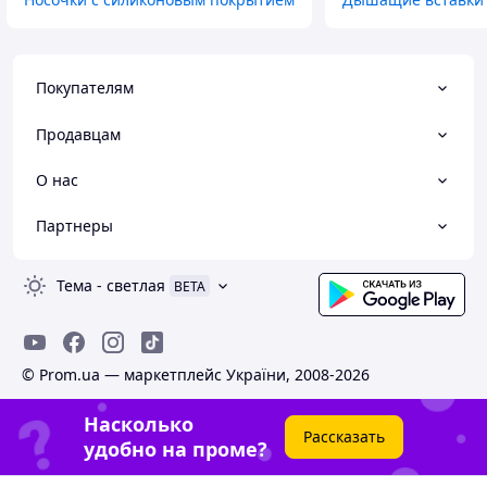
Покупателям
Продавцам
О нас
Партнеры
Тема
-
светлая
BETA
© Prom.ua — маркетплейс України, 2008-2026
Насколько
Рассказать
удобно на проме?