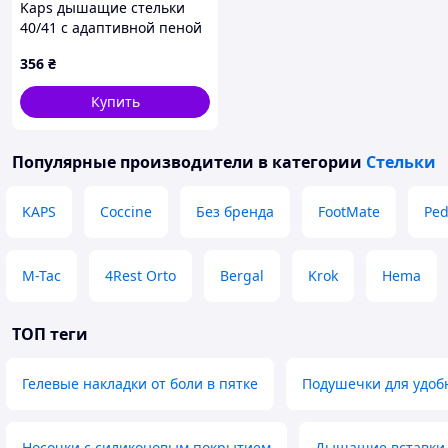
Kaps дышащие стельки
40/41 с адаптивной пеной
для стопы 273A316T5T
356
₴
Купить
Популярные производители
в категории
Стельки
KAPS
Coccine
Без бренда
FootMate
Pe
M-Tac
4Rest Orto
Bergal
Krok
Hema
ТОП теги
Гелевые накладки от боли в пятке
Подушечки для удоб
Носочки с силиконовым покрытием
Дышащие вставки 