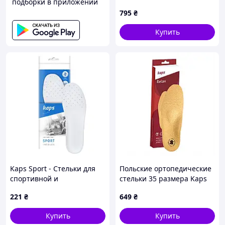
подборки в приложении
ходьбы и поддержки стоп,
795
₴
87K99757B
Купить
Kaps Sport - Стельки для
Польские ортопедические
спортивной и
стельки 35 размера Kaps
туристической обуви 35
Relax, 6P61KK1362
221
₴
649
₴
Купить
Купить