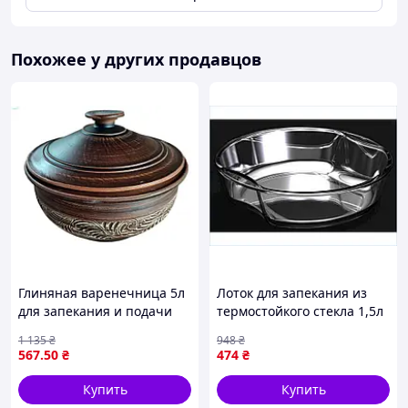
Похожее у других продавцов
Глиняная варенечница 5л
Лоток для запекания из
для запекания и подачи
термостойкого стекла 1,5л
блюд из натуральной
круглый для
1 135
₴
948
₴
глины с термозащитой
приготовления и хранения
567
.50
₴
474
₴
пищи
Купить
Купить