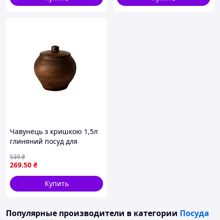
Чавунець з кришкою 1,5л
глиняний посуд для
запікання страв з
539
₴
натуральної глини
269
.50
₴
Купить
Популярные производители
в категории
Посуда