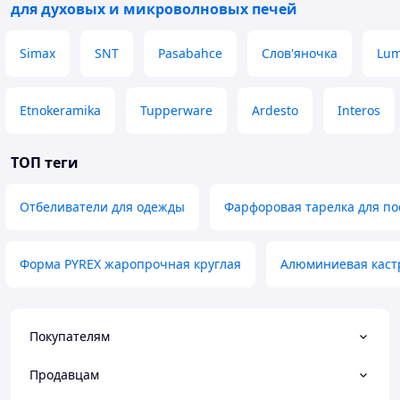
для духовых и микроволновых печей
Simax
SNT
Pasabahce
Слов'яночка
Lum
Etnokeramika
Tupperware
Ardesto
Interos
ТОП теги
Отбеливатели для одежды
Фарфоровая тарелка для п
Форма PYREX жаропрочная круглая
Алюминиевая каст
Покупателям
Продавцам