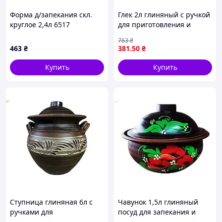
Форма д/запекания скл.
Глек 2л глиняный с ручкой
круглое 2,4л 6517
для приготовления и
ТМSEMPRE
подачи блюд ТМ ЭТНО
763
₴
КЕРАМІКА
463
₴
381
.50
₴
Купить
Купить
Ступница глиняная 6л с
Чавунок 1,5л глиняный
ручками для
посуд для запекания и
приготовления блюд в
подачи блюд с росписью