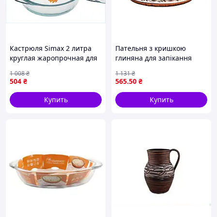
Кастрюля Simax 2 литра
Пательня з кришкою
круглая жаропрочная для
глиняна для запікання
запекания и хранения
страв з натуральної глини
1 008
₴
1 131
₴
пищи с крышкой
28 см ТМ СЛОВЯНСЬК
504
₴
565
.50
₴
Купить
Купить