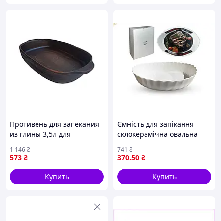
Противень для запекания
Ємність для запікання
из глины 3,5л для
склокерамічна овальна
приготовления блюд в
950мл для запікання страв
1 146
₴
741
₴
духовке натуральная
у духовці
573
₴
370
.50
₴
посуда ТМ ЭТНО
КЕРАМИКА
Купить
Купить