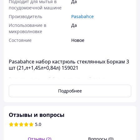
Подходит для мытья в
Да
посудомоечной машине
Производитель
Pasabahce
Использование в
Да
микроволновке
Состояние
Новое
Pasabahce набор кастрюль стеклянных Боркам 3
шт (21,л+1,45л+0,84л) 159021
Borcam – турецкий бренд стеклянной посуды.
Благодаря экологичности стекла, данная посуда станет
Подробнее
незаменимым решением для тех, кто следит за своим
здоровьем.
Ёмкости для разогрева Borcam изготовлены из
Отзывы и вопросы
жаропрочного стекла. Нагревать жаропрочную посуду
можно до 300 °C, охлаждать до -40 °C. Термостойкое
5.0
стекло выдерживает перепад температуры до 170
градусов. Идеально гладкие, непористые стенки формы
Отзывы (2)
Вопросы (0)