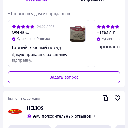
для выпечки, утятницы, лотка или кастрюли из
жаропрочного стекла не впитывают запахи, жир или
привкусы приготовленных блюд. Привлекательный
+1 отзывов у других продавцов
дизайн стеклянной посуды позволяет подавать блюда
на стол сразу из печи.
24.02.2025
22.
Олена Є.
Наталія К.
Куплено на Prom.ua
Куплено на Pro
Гарні кастрюл
Гарний, якісний посуд
Дякую продавцю за швидку
відправку.
Задать вопрос
Был online:
сегодня
HELIOS
99% положительных отзывов