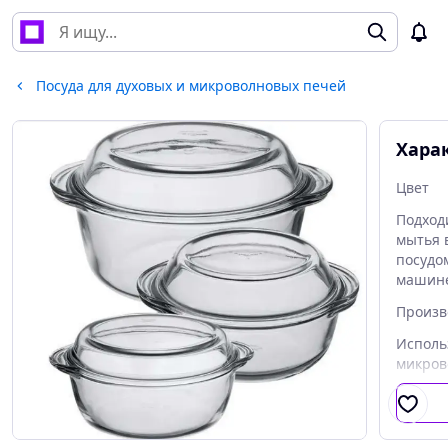
Посуда для духовых и микроволновых печей
Хара
Цвет
Подход
мытья 
посудо
машин
Произв
Исполь
микров
Состоя