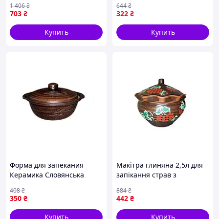
1 406
₴
644
₴
духовке термостойкая
мак СЛОВЯНОЧКА
703
₴
322
₴
посуда для запекания
Купить
Купить
Форма для запекания
Макітра глиняна 2,5л для
Керамика Словянська
запікання страв з
Колос НФ-00001031 3 л 28
кришкою натуральна
408
₴
884
₴
см коричневый ID 5194764
кераміка ТМ ЕТНО
350
₴
442
₴
КЕРАМІКА
Купить
Купить