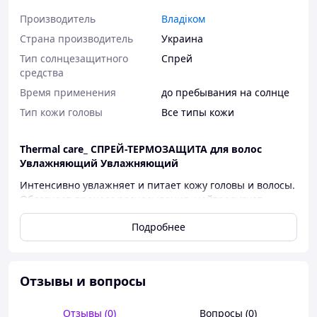
Производитель
Владіком
Страна производитель
Украина
Тип солнцезащитного
Спрей
средства
Время применения
до пребывания на солнце
Тип кожи головы
Все типы кожи
Thermal care_ СПРЕЙ-ТЕРМОЗАЩИТА для волос
Увлажняющий Увлажняющий
Интенсивно увлажняет и питает кожу головы и волосы.
Облегчает процесс расчесывания, нейтрализует
статическое напряжение и устраняет чрезмерную
Подробнее
пушистость локонов. Защищает от негативного
воздействия окружающей среды и солнечных лучей.
ТЕРМАЛЬНАЯ ВОДА
- в состав входят минеральные
соли и микроэлементы которые имеют уникальное
Отзывы и вопросы
действие на кожу: тонизирует и освежает,
предотвращает потерю влаги, осуществляет
Отзывы (0)
Вопросы (0)