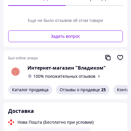
барьерную защиту, успокаивает воспаленный
эпидермис, поддерживает оптимальный кислотно-
щелочной и водно-липидный баланс кожи.
Еще не было отзывов об этом товаре
ГИДРОЛИЗАТ КЕРАТИНА, ГИДРОЛИЗАТ КОЛАГЕНА,
ГИДРОЛИЗАТ ПРОТЕИНОВ ОВСА
- глубоко
восстанавливает и питает изнутри, удерживает влагу,
Задать вопрос
усиливает естественный блеск волос.
МОЛОЧНАЯ КИСЛОТА
- разглаживает поверхность
волос, придавая шелковистость и мягкость.
Был online:
вчера
Предотвращает сечение волос и поддерживает
гидролипидный барьер кожи головы.
Интернет-магазин "Владиком"
Использование:
100% положительных отзывов
Нанести на чистые влажные волосы. Распределите
мягкими массажными движениями. Рекомендуется для
Каталог продавца
Отзывы о продавце
25
Конта
ежедневного использования.
Доставка
Нова Пошта (Бесплатно при условии)