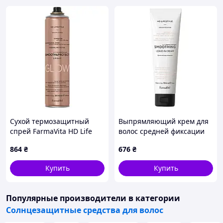
Сухой термозащитный
Выпрямляющий крем для
спрей FarmaVita HD Life
волос средней фиксации
Style Smooth And Protect
Farmavita HD Smoothing
864
₴
676
₴
Spray для выпрямления
Leave-in Cream
волос, 300 мл
Купить
Купить
Популярные производители
в категории
Солнцезащитные средства для волос