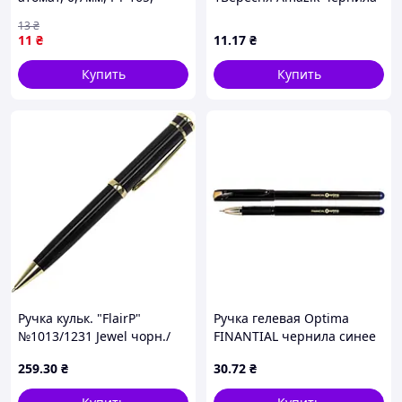
Piano
фиолетовая 0.7 мм пластик
13
₴
(412233)
11
₴
11
.17
₴
Купить
Купить
Ручка кульк. "FlairP"
Ручка гелевая Optima
№1013/1231 Jewel чорн./
FINANTIAL чернила синее
зол 48078 синя
0.5 мм пластик (O15637-02)
259
.30
₴
30
.72
₴