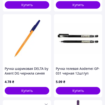
Купить
Купить
Ручка шариковая DELTA by
Ручка гелевая Aodemei GP-
Axent DG чернила синяя
031 черная 12шт/уп
0.7 мм пластик (DB2050-02)
4
.78
₴
5
.09
₴
Купить
Купить