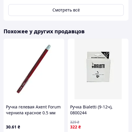
Смотреть всё
Похожее у других продавцов
Ручка гелевая Axent Forum
Ручка Bialetti (9-12ч),
чернила красное 0.5 мм
0800244
пластик (AG1006-06-A)
329
₴
30
.61
₴
322
₴