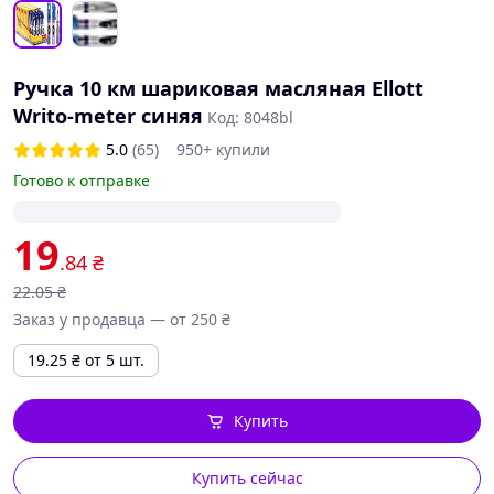
Ручка 10 км шариковая масляная Ellott
Writo-meter синяя
Код: 8048bl
5.0
(65)
950+ купили
Готово к отправке
19
.84
₴
22
.05
₴
Заказ у продавца — от 250 ₴
19.25
₴
от 5 шт.
Купить
Купить сейчас