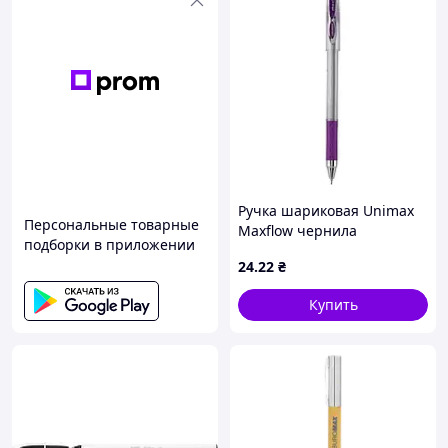
Ручка шариковая Unimax
Персональные товарные
Maxflow чернила
подборки в приложении
фиолетовое 0.7 мм пластик
24
.22
₴
(UX-117-11)
Купить