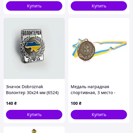
Купить
Купить
Значок Dobroznak
Медаль наградная
Волонтер 30х24 мм (6524)
спортивная, 3 место -
"бронза", диаметр 6,5 см
140
₴
100
₴
Купить
Купить