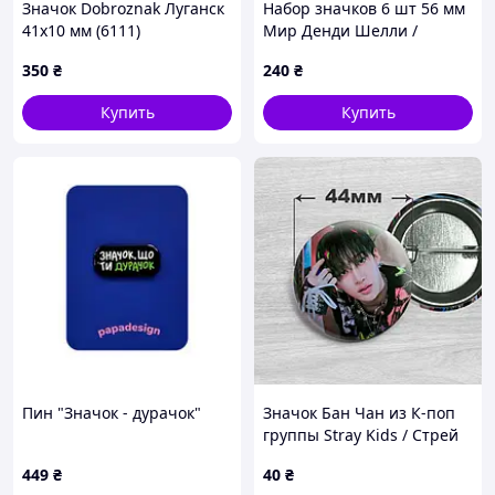
Значок Dobroznak Луганск
Набор значков 6 шт 56 мм
41х10 мм (6111)
Мир Денди Шелли /
Dandy's World Shelly
350
₴
240
₴
Купить
Купить
Пин "Значок - дурачок"
Значок Бан Чан из К-поп
группы Stray Kids / Стрей
Кидс. №18. 44мм
449
₴
40
₴