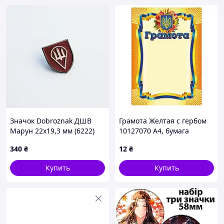
Значок Dobroznak ДШВ
Грамота Желтая с гербом
Марун 22х19,3 мм (6222)
10127070 А4, бумага
мелованная 150 г/м2
340
₴
12
₴
матовая
Купить
Купить