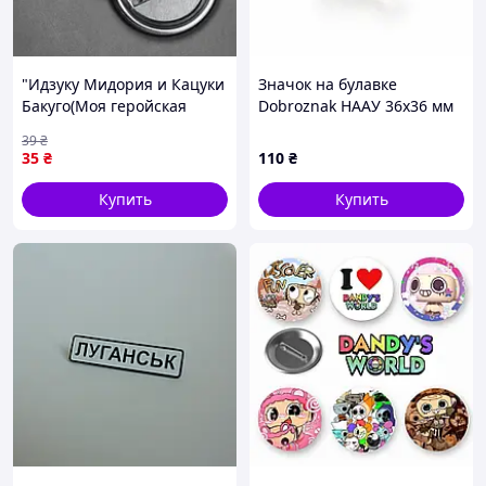
"Идзуку Мидория и Кацуки
Значок на булавке
Бакуго(Моя геройская
Dobroznak НААУ 36х36 мм
академия / My hero
Разноцветный (4042)
39
₴
academia)" значок круглый
35
₴
110
₴
на булавке Ø44 мм
Купить
Купить