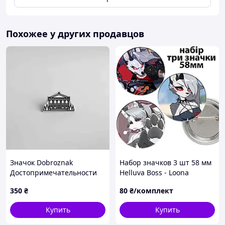
Похожее у других продавцов
Значок Dobroznak
Набор значков 3 шт 58 мм
Достопримечательности
Helluva Boss - Loona
Киева Национальный
350
₴
80
₴/комплект
художественный музей
Украины 27х16 мм
Купить
Купить
Серебристый (5969)