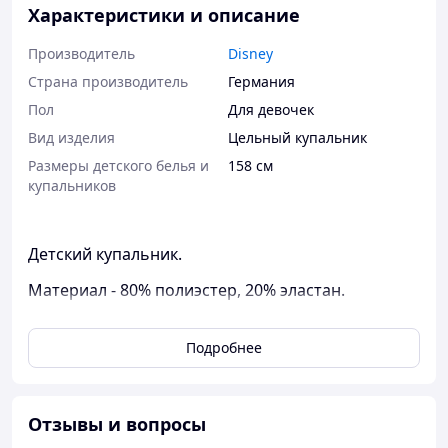
Характеристики и описание
Производитель
Disney
Страна производитель
Германия
Пол
Для девочек
Вид изделия
Цельный купальник
Размеры детского белья и
158 см
купальников
Детский купальник.
Материал - 80% полиэстер, 20% эластан.
Полный ассортимент https://baby-
friends.com/g21656885-detskie-kupalniki
Подробнее
Панамки детские https://baby-
friends.com/g16648941-panamki
Отзывы и вопросы