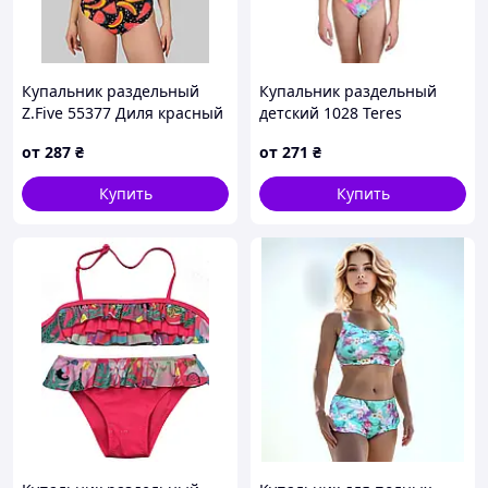
Купальник раздельный
Купальник раздельный
Z.Five 55377 Диля красный
детский 1028 Teres
42 УКР размеры
розовый 30 32 34 36 УКР
от
287
₴
от
271
₴
размеры
Купить
Купить