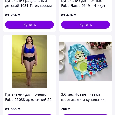
Купальник раздельный
Купальник для полных
детский 1031 Teres коралл
Fuba Даша 0619 -14 идет
28 30 32 34 УКР размеры
на наши 52 54 56 58 60 УКР
от
284
₴
от
404
₴
размеры
Купить
Купить
Купальник для полных
3,6 мес Новые плавки
Fuba 25038 ярко-синий 52
шортиками и купальник.
УКР размеры
Артикул 16204
от
565
₴
206
₴