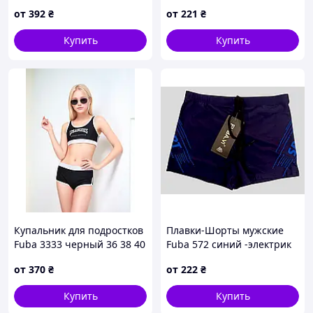
32 УКР размеры
317 синий 42 44 46 48 50
от
392
₴
от
221
₴
УКР размеры
Купить
Купить
Купальник для подростков
Плавки-Шорты мужские
Fuba 3333 черный 36 38 40
Fuba 572 синий -электрик
42 УКР размеры
48 50 52 54 56 размер
от
370
₴
от
222
₴
Купить
Купить