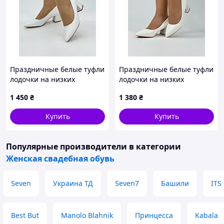
Праздничные белые туфли
Праздничные белые туфли
лодочки на низких
лодочки на низких
каблуках размер 41 42 43
каблуках размер 34 35 36
1 450
₴
1 380
₴
37 38 39
Купить
Купить
Популярные производители
в категории
Женская свадебная обувь
Seven
Украина ТД
Seven7
Башили
ITS
Best But
Manolo Blahnik
Принцесса
Kabala