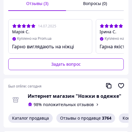
Отзывы (3)
Вопросы (0)
14.07.2025
19.
Марія С.
Ірина С.
Куплено на Prom.ua
Куплено на Pro
Гарно виглядають на ніжці
Гарна якість
Задать вопрос
Был online:
сегодня
Интернет магазин "Ножки в одежке"
98% положительных отзывов
Каталог продавца
Отзывы о продавце
3764
Кон