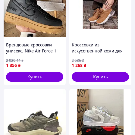
Розмірна сітка
37р
38р
39р
40р
41р
42р
23,5 см
24 см
24,5 см
25 см
25,7 см
26,5 см
Брендовые кроссовки
Кроссовки из
унисекс, Nike Air Force 1
искусственной кожи для
Gore-Tex Black\Brown 41
женщин теплые зимние с
2 020
.44
₴
2 536
₴
искусственным мехом арт
1 356
₴
1 268
₴
5112 цвет карамель
Купить
Купить
Чому нам довіряють ?
✪
чесний опис товару
✪
фотографуємо товар самі
✪
на topik.com.ua один постійний номер