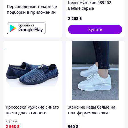
Кеды мужские 589562
✔
Topik – вдалий вибір!
Персональные товарные
Белые серые
подборки в приложении
2 268
₴
У нас купують:
Купить
Жіноче
Туфлі
Кросівки
Підліткове
зимове
чоловічі
чоловічі
взуття
взуття
Жіноче
Черевики
Кросівки
Сумки та
демісезонне
чоловічі
жіночі
рюкзаки
взуття
Зимові
Босоніжки
Жіноче
Тактичні
чоловічі
чоловічі
літнє взуття
товари
кросівки
Кроссовки мужские синего
Женские кеды белые на
цвета для активного
платформе эко кожа
отдыха и повседневной
5 136
₴
носки текстильная
2 568
₴
960
₴