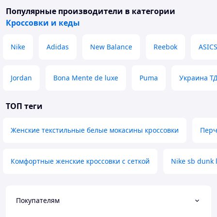
Популярные производители
в категории
Кроссовки и кеды
Nike
Adidas
New Balance
Reebok
ASIC
Jordan
Bona Mente de luxe
Puma
Украина Т
ТОП теги
Женские текстильные белые мокасины кроссовки
Перч
Комфортные женские кроссовки с сеткой
Nike sb dunk 
Покупателям