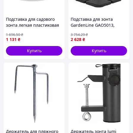
Подставка для садового
Подставка для зонта
зонта легкая пластиковая
GardenLine GAO5013,
для дачи пляжа
104х104х7 см, 4 секции /
1 696
.50
₴
3 754
.29
₴
устойчивость к ветру
Подставка для зонта /
1 131
₴
2 628
₴
FLAME
Плита утяжелитель под
зонт
Купить
Купить
Держатель для пляжного
Держатель зонта Jumi