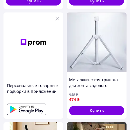
Купить
Купить
Металлическая тринога
Персональные товарные
для зонта садового
подборки в приложении
пляжного складная
948
₴
подставка 50 см для
474
₴
удобства транспортировки
Купить