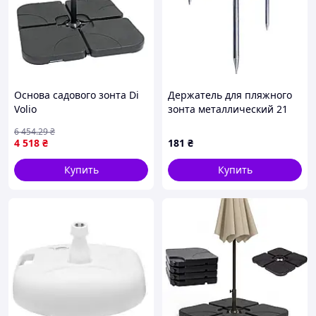
Основа садового зонта Di
Держатель для пляжного
Volio
зонта металлический 21
см HP-JW-13
6 454
.29
₴
4 518
₴
181
₴
Купить
Купить