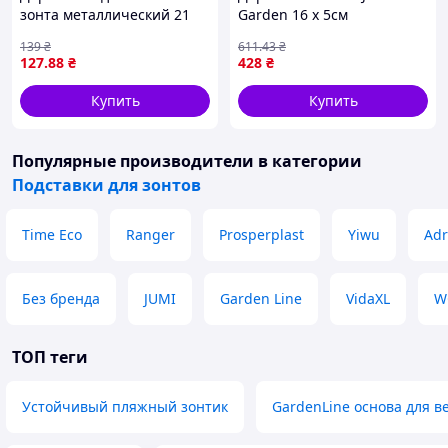
зонта металлический 21
Garden 16 х 5см
см HP-JW-13
139
₴
611
.43
₴
127
.88
₴
428
₴
Купить
Купить
Популярные производители
в категории
Подставки для зонтов
Time Eco
Ranger
Prosperplast
Yiwu
Adr
Без бренда
JUMI
Garden Line
VidaXL
W
ТОП теги
Устойчивый пляжный зонтик
GardenLine основа для в