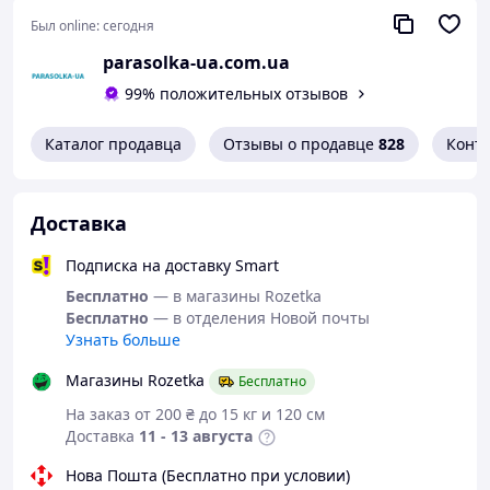
Был online:
сегодня
parasolka-ua.com.ua
Подставка изготовлена из высококачественного и
прочного материала, обеспечивающего долговечность
99% положительных отзывов
и стабильность. Ее прочная конструкция гарантирует,
что зонты будут надежно удерживаться даже при
Каталог продавца
Отзывы о продавце
828
Конт
сильных ветрах или неожиданных погодных условиях.
Доставка
Подписка на доставку Smart
Бесплатно
— в магазины Rozetka
Бесплатно
— в отделения Новой почты
Узнать больше
Магазины Rozetka
Бесплатно
На заказ от 200 ₴ до 15 кг и 120 см
Доставка
11 - 13 августа
Нова Пошта (Бесплатно при условии)