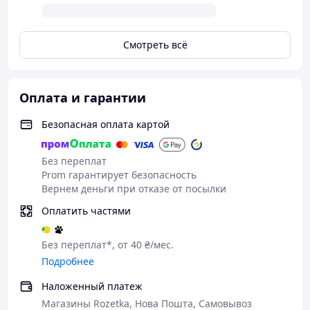
Специально разработанная форма подставки
обеспечивает оптимальное распределение веса и
Смотреть всё
устойчивость. Вы можете быть уверены, что ваш зонт
будет стоять прямо и не будет скользить или падать во
время использования.
Оплата и гарантии
Подставка легка в использовании и мобильна. Вы
можете легко перемещать ее в нужное место в саду, на
Безопасная оплата картой
патио или на террасе. Она также компактна и не
занимает много места, что позволяет хранить ее без
проблем, когда она не используется.
Без переплат
Prom гарантирует безопасность
Вернем деньги при отказе от посылки
Оплатить частями
Без переплат*, от 40 ₴/мес.
Подробнее
Наложенный платеж
Магазины Rozetka, Нова Пошта, Самовывоз