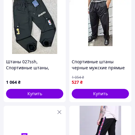
Штаны 027ssh,
Спортивные штаны
Спортивные штаны,
черные мужские прямые
Штаны спортивные,
для тренировок и
1 054
₴
Брюки спортивные,
активного отдыха из
1 064
₴
527
₴
Штаны для спорта
двонитки
Купить
Купить