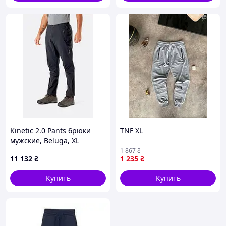
Kinetic 2.0 Pants брюки
TNF XL
мужские, Beluga, XL
1 867
₴
11 132
₴
1 235
₴
Купить
Купить