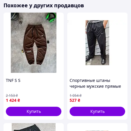
Мы стремимся к тому, чтобы вы были довольны
Похожее у других продавцов
своей покупкой, и всегда готовы помочь!
TNF S S
Спортивные штаны
черные мужские прямые
для активного отдыха из
2 153
₴
1 054
₴
двонитки
1 424
₴
527
₴
Купить
Купить