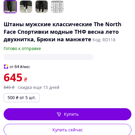
Штаны мужские классические The North
Face Спортивки модные ТНФ весна лето
двухнитка, Брюки на манжете
Код: RD118
Готово к отправке
64
от
₴
/мес
645
₴
845
₴
скидка еще 15 дней
500
₴
от 5 шт.
Купить
Купить сейчас