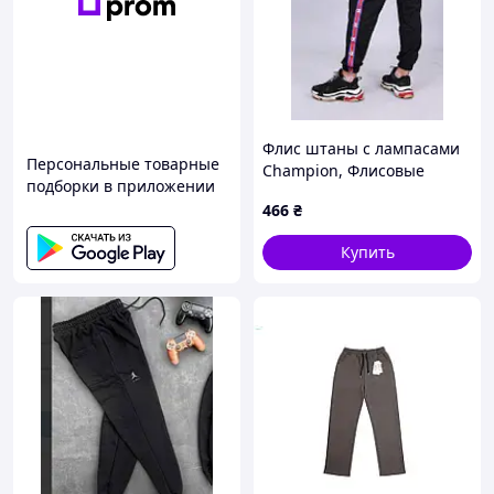
Флис штаны с лампасами
Персональные товарные
Champion, Флисовые
подборки в приложении
штаны, Теплые штаны на
466
₴
флисе
Купить