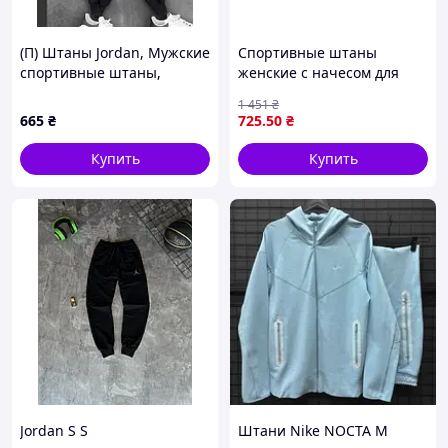
(П) Штаны Jordan, Мужские
Спортивные штаны
спортивные штаны,
женские с начесом для
Стильные спортивные
активного отдыха и
1 451
₴
штаны мужские
занятий спортом
665
₴
725
.50
₴
коричневые 5XL-6XL ТМ
КЕНА
Купить
Купить
Jordan S S
Штани Nike NOCTA M