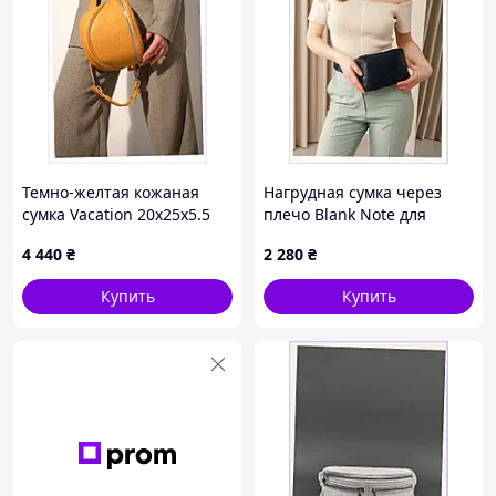
Темно-желтая кожаная
Нагрудная сумка через
сумка Vacation 20х25х5.5
плечо Blank Note для
см 8B13M2937X
документов, M811704K5M
4 440
₴
2 280
₴
Купить
Купить