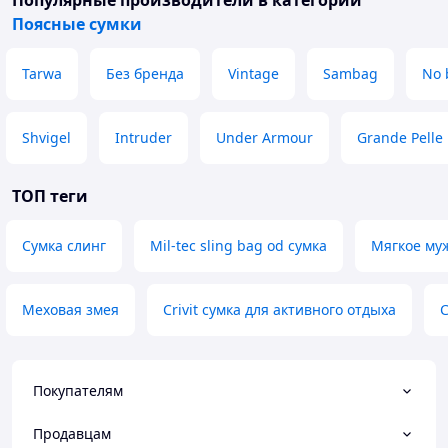
Популярные производители
в категории
Поясные сумки
Tarwa
Без бренда
Vintage
Sambag
No 
Shvigel
Intruder
Under Armour
Grande Pelle
ТОП теги
Сумка слинг
Mil-tec sling bag od сумка
Мягкое му
Меховая змея
Crivit сумка для активного отдыха
С
Покупателям
Продавцам