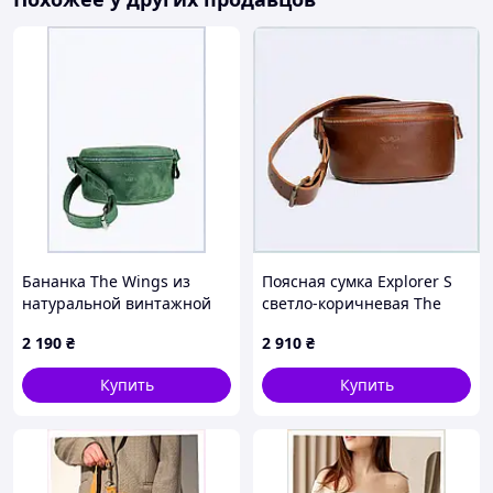
Бананка The Wings из
Поясная сумка Explorer S
натуральной винтажной
светло-коричневая The
кожи 8132P25M3
Wings T813228E8
2 190
₴
2 910
₴
Купить
Купить