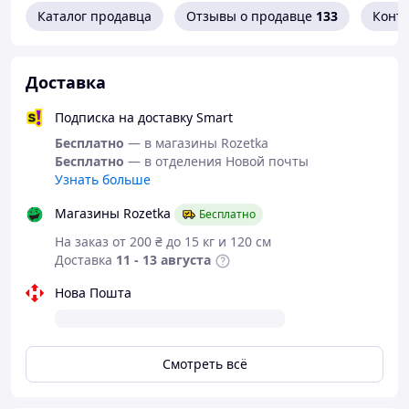
Каталог продавца
Отзывы о продавце
133
Конт
Структура:
Доставка
(2) два основных отделения на молнии;
(1) один внутренний карман.
Подписка на доставку Smart
(1) одно отделение на тыльной стороне
Бесплатно
— в магазины Rozetka
Бесплатно
— в отделения Новой почты
Описание:
Узнать больше
Вместительная бананка из натуральной кожи, которая
Магазины Rozetka
Бесплатно
идеально подойдет к мужскому городскому образу. два
основных отделения бананки довольно вместительные.
На заказ от 200 ₴ до 15 кг и 120 см
Ремни бананки регулируемые съемные, имеют
Доставка
11 - 13 августа
надежное крепление. Особенностью этой модели
является то, что части ремня застёгиваются при
Нова Пошта
помощи качественного фастекса, что позволяет удобно
носить бананку на поясе.
Смотреть всё