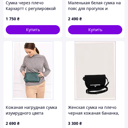
Сумка через плечо
Маленькая белая сумка на
Кархартт с регулировкой
пояс для прогулок и
85M56M878M
путешествий, B1K283837
1 750
₴
2 490
₴
Купить
Купить
Кожаная нагрудная сумка
Женская сумка на плечо
изумрудного цвета
черная кожаная бананка,
BlankNote, T81X32175M
849MP7877
2 690
₴
3 300
₴