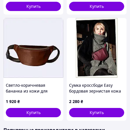
Купить
Купить
Светло-коричневая
Сумка кроссбоди Easy
бананка из кожи для
бордовая зернистая кожа
документов XE90240X14
81M323B21
1 920
₴
2 280
₴
Купить
Купить