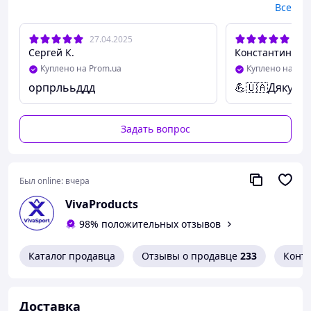
Все
27.04.2025
20.
Сергей К.
Константин В.
Куплено на Prom.ua
Куплено на Pro
орпрлььддд
💪🇺🇦Дякую!
Задать вопрос
Был online:
вчера
VivaProducts
98% положительных отзывов
Каталог продавца
Отзывы о продавце
233
Конт
Доставка