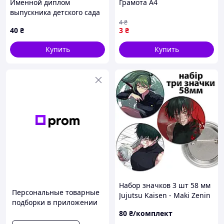
Именной диплом
Грамота А4
выпускника детского сада
группа Кораблик
4
₴
40
₴
3
₴
Купить
Купить
Набор значков 3 шт 58 мм
Персональные товарные
Jujutsu Kaisen - Maki Zenin
подборки в приложении
80
₴/комплект