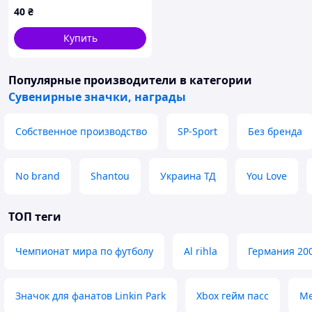
Нян Кэт №7 44 мм
40
₴
Купить
Популярные производители
в категории
Сувенирные значки, награды
Собственное производство
SP-Sport
Без бренда
No brand
Shantou
Украина ТД
You Love
ТОП теги
Чемпионат мира по футболу
Al rihla
Германия 20
Значок для фанатов Linkin Park
Xbox гейм пасс
Ме