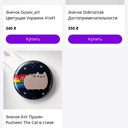
Значок Gusev_art
Значок Dobroznak
Цветущая Украина 41х41
Достопримечательности
мм (6232)
Киева Украинский дом
340
₴
350
₴
29x15 мм Серебристый
(5974)
Купить
Купить
Значок Кот Пушин
Pusheen The Cat в стиле