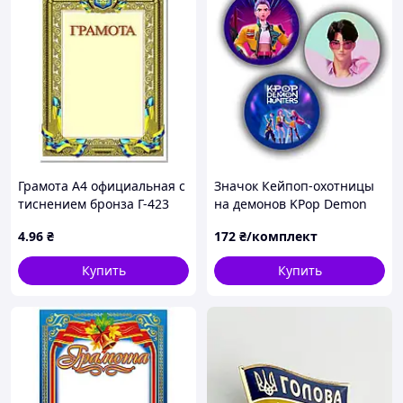
Грамота А4 официальная с
Значок Кейпоп-охотницы
тиснением бронза Г-423
на демонов KPop Demon
Hunters 3 шт комплект
4
.96
₴
172
₴/комплект
(bs074)
Купить
Купить