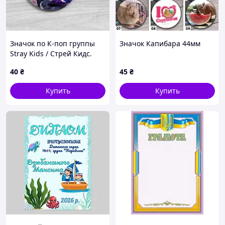
Значок по К-поп группы
Значок Капибара 44мм
Stray Kids / Стрей Кидс.
№23. 44мм
40
₴
45
₴
Купить
Купить