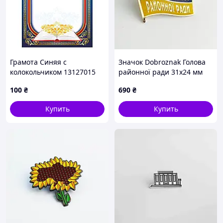
Грамота Синяя с
Значок Dobroznak Голова
колокольчиком 13127015
районної ради 31х24 мм
А4, бумага мелованная 150
Желто-синий (7204)
100
₴
690
₴
г/м2 матовая
Купить
Купить