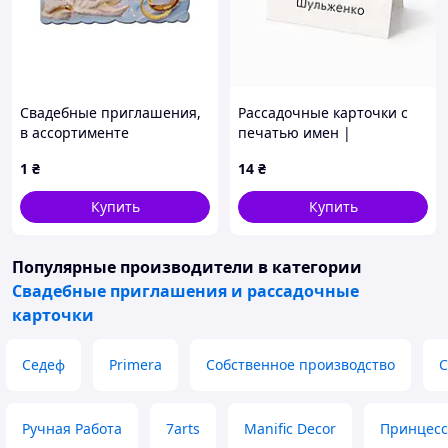
Свадебные приглашения,
Рассадочные карточки с
в ассортименте
печатью имен |
Персонализация (RK-0001)
1
₴
14
₴
Купить
Купить
Популярные производители
в категории
Свадебные приглашения и рассадочные
карточки
Седеф
Primera
Собственное производство
С
Ручная Работа
7arts
Manific Decor
Принцесс