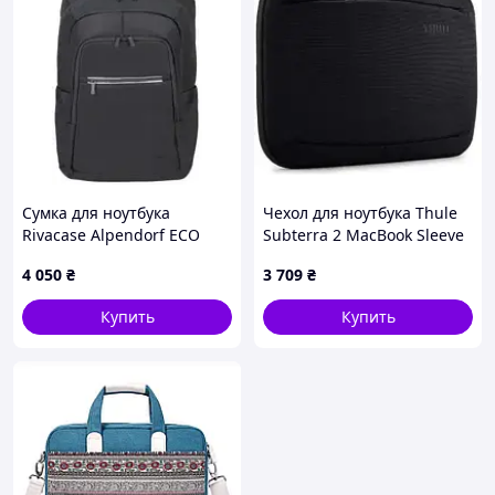
Сумка для ноутбука
Чехол для ноутбука Thule
Rivacase Alpendorf ECO
Subterra 2 MacBook Sleeve
7569 17,3" Black
14 дюймов черный
4 050
₴
3 709
₴
(RC7569_BK)
Купить
Купить