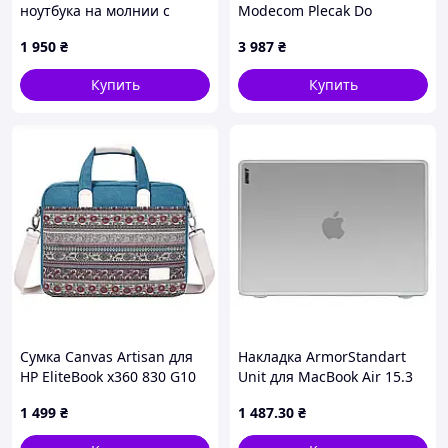
ноутбука на молнии с
Modecom Plecak Do
карманом и хлястиком на
Laptopa 15,6 Cala Creative
1 950
₴
3 987
₴
руку Зеленый BlankNote
15 Black Plemccreative15
T83219B44C
Купить
Купить
Сумка Canvas Artisan для
Накладка ArmorStandart
HP EliteBook x360 830 G10
Unit для MacBook Air 15.3
Blue Ornament
M5/M4/M3/M2 White
1 499
₴
1 487
.30
₴
(ARM92907) PTR