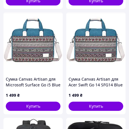
Купить
Купить
Сумка Canvas Artisan для
Сумка Canvas Artisan для
Microsoft Surface Go i5 Blue
Acer Swift Go 14 SFG14 Blue
Ornament
Ornament
1 499
₴
1 499
₴
Купить
Купить