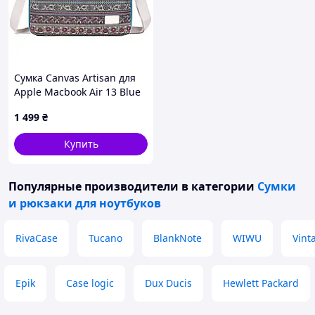
Сумка Canvas Artisan для
Apple Macbook Air 13 Blue
Ornament
1 499
₴
Купить
Популярные производители
в категории
Сумки
и рюкзаки для ноутбуков
RivaCase
Tucano
BlankNote
WIWU
Vint
Epik
Case logic
Dux Ducis
Hewlett Packard