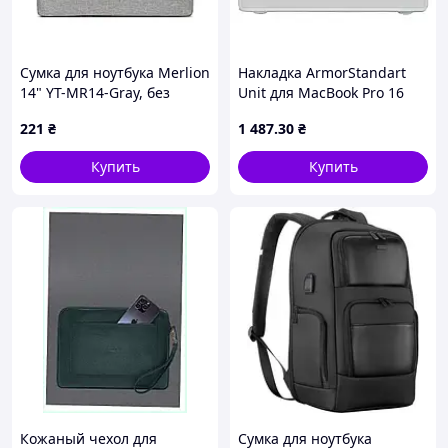
Сумка для ноутбука Merlion
Накладка ArmorStandart
14" YT-MR14-Gray, без
Unit для MacBook Pro 16
ременя (YT-MR14-Gr)
M5 Pro-M2 Pro/M5 Max-M1
221
₴
1 487
.30
₴
Max White (ARM92905) PTR
Купить
Купить
Кожаный чехол для
Сумка для ноутбука