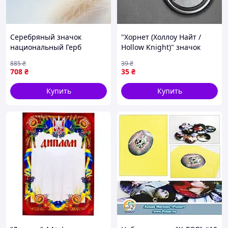
Серебряный значок
"Хорнет (Холлоу Найт /
национальный Герб
Hollow Knight)" значок
Украины - Трезуб
круглый на булавке Ø44
885
₴
39
₴
мм
708
₴
35
₴
Купить
Купить