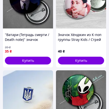
"Ватари (Тетрадь смерти /
Значок Хёнджин из К-поп
Death note)" значок
группы Stray Kids / Стрей
круглый на булавке Ø44
Кидс. №58. 44мм
39
₴
мм
35
₴
40
₴
Купить
Купить