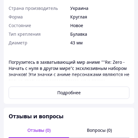
Страна производитель
Украина
Форма
Круглая
Состояние
Новое
Тип крепления
Булавка
Диаметр
43 мм
Погрузитесь в захватывающий мир аниме ""Re: Zero -
Начать с нуля в другом мире"с эксклюзивным набором
значков! Эти значки с аниме персонажами являются не
только стильными аксессуарами, но и ярким
выражением Вашей любви к этому захватывающему
Подробнее
аниме-сериалу.
Выполненный
из прочного металла с яркой
полноцветной картинкой,
значок аниме представляет
собой идеальное сочетание качества и эстетики.
Вы
Отзывы и вопросы
можете с легкостью прикрепить значки на рюкзак
аниме, одежду или сумку, что позволит Вам выразить
Отзывы (0)
Вопросы (0)
свою страсть к аниме "Re: Zero - Начать с нуля в другом