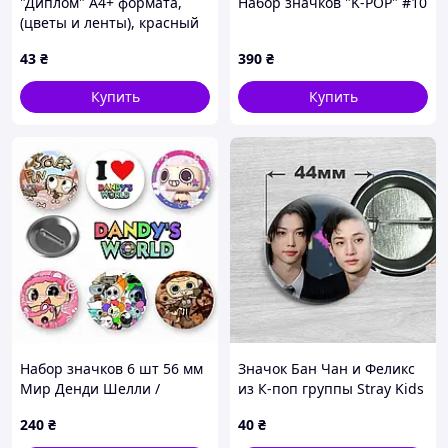
"Диплом" А4+ формата,
Набор значков "K-POP" #10
(цветы и ленты), красный
[tsi302970-ТСІ]
43
₴
390
₴
Купить
Купить
Набор значков 6 шт 56 мм
Значок Бан Чан и Феликс
Мир Денди Шелли /
из К-поп группы Stray Kids
Dandy's World Shelly
/ Стрей Кидс. №38. 44мм
240
₴
40
₴