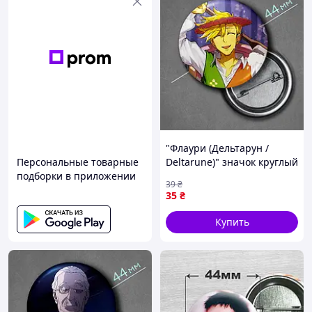
"Флаури (Дельтарун /
Персональные товарные
Deltarune)" значок круглый
подборки в приложении
на булавке Ø44 мм
39
₴
35
₴
Купить