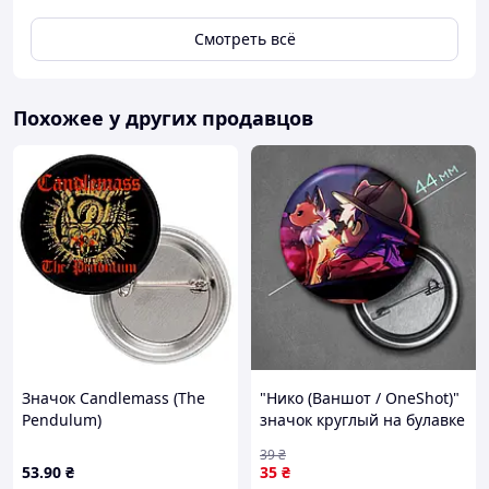
Смотреть всё
Похожее у других продавцов
Значок Candlemass (The
"Нико (Ваншот / OneShot)"
Pendulum)
значок круглый на булавке
Ø44 мм
39
₴
53
.90
₴
35
₴