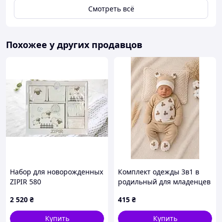
Смотреть всё
Похожее у других продавцов
Набор для новорожденных
Комплект одежды 3в1 в
ZIPIR 580
родильный для младенцев
из интерлока Микки 56 см
2 520
₴
415
₴
Коричневый / Белый
Купить
Купить