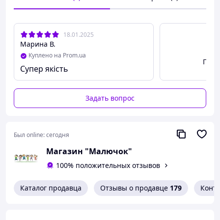
тюлевым низом, кошечкой и надписью "страшно мило"
:)
18.01.2025
Марина В.
Размер на 6 месяцев:
Куплено на Prom.ua
Посм
Рост 61 - 69 (см)
Супер якість
Вес 5.7 - 7.5 (кг)
Задать вопрос
Был online:
сегодня
Магазин "Малючок"
100% положительных отзывов
Каталог продавца
Отзывы о продавце
179
Конт