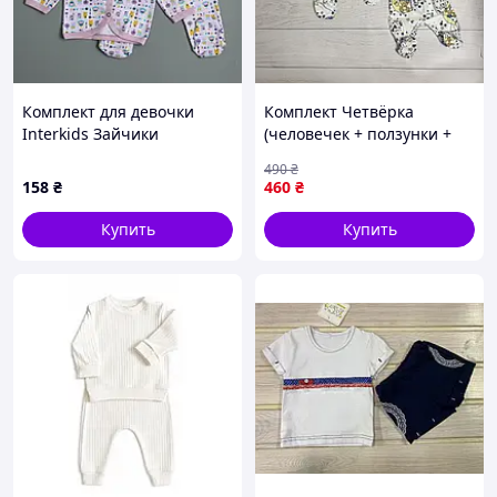
Комплект для девочки
Комплект Четвёрка
Interkids Зайчики
(человечек + ползунки +
Сиреневый 3-9 мес 2398 74
распашонка + шапочка)
490
₴
56см Фланель Тепленькие
158
₴
460
₴
Купить
Купить