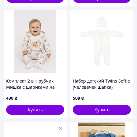
Комплект 2 в 1 рубчик
Набор детский Twins Softie
Мишка с шариками на
(человечек,шапка)
кнопках серый
интерлок (2 эл) 68р белый
430
₴
509
₴
Купить
Купить