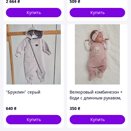
2 664
₴
509
₴
Купить
Купить
"Бруклин" серый
Велюровый комбинезон +
боди с длинным рукавом,
Р.56 см
640
₴
350
₴
Купить
Купить