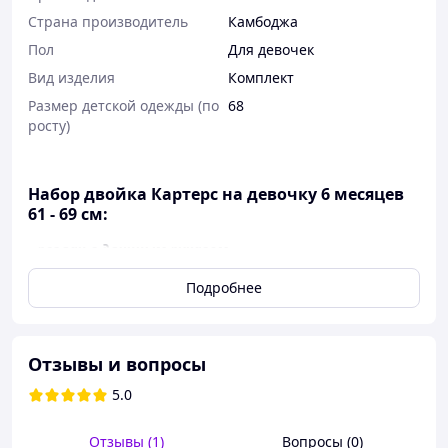
Страна производитель
Камбоджа
Пол
Для девочек
Вид изделия
Комплект
Размер детской одежды (по
68
росту)
Набор двойка Картерс на девочку 6 месяцев
61 - 69 см:
- реглан с длинным рукавом
- штанишки
Подробнее
Нарядный набор из кофточки и леггинсов. В нем ваша
малышка будет яркой и стильной :)
Отзывы и вопросы
Брючки с эластичным поясом для удобной посадки,
5.0
животный принт.
Отзывы (1)
Вопросы (0)
Реглан с длинным рукавом, ребристым вырезом,