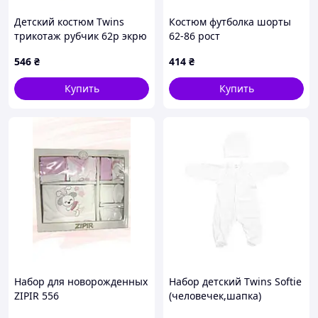
Детский костюм Twins
Костюм футболка шорты
трикотаж рубчик 62р экрю
62-86 рост
546
₴
414
₴
Купить
Купить
Набор для новорожденных
Набор детский Twins Softie
ZIPIR 556
(человечек,шапка)
интерлок (2 эл) 62р белый