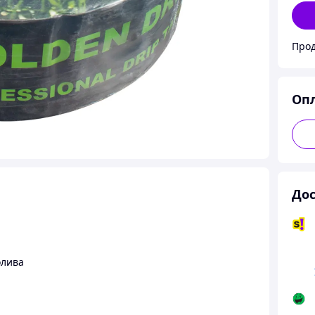
Оп
Дос
олива