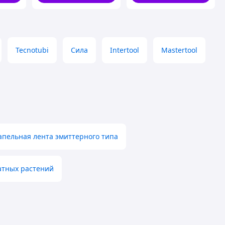
Tecnotubi
Сила
Intertool
Mastertool
апельная лента эмиттерного типа
атных растений