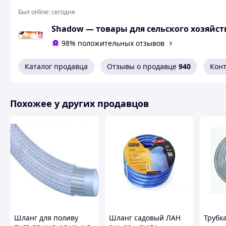
Был online:
сегодня
Shadow — товары для сельского хозяйс
98% положительных отзывов
Каталог продавца
Отзывы о продавце
940
Кон
Похожее у других продавцов
Используют :
- для поливных линий очень большой длины,
Шланг для поливу
Шланг садовый ЛАН
Трубк
- для источников воды с низкой производительностью,