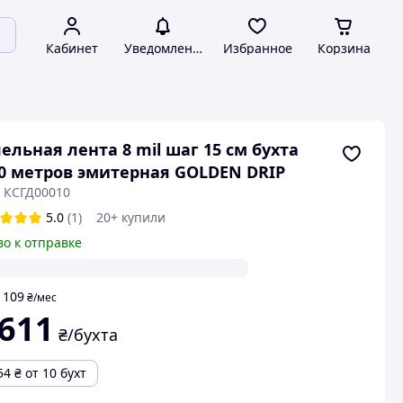
Кабинет
Уведомления
Избранное
Корзина
ельная лента 8 mil шаг 15 см бухта
0 метров эмитерная GOLDEN DRIP
: КСГД00010
5.0
(1)
20+ купили
во к отправке
109
т
₴
/мес
 611
₴/бухта
54
₴
от 10 бухт