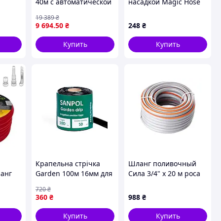
40м с автоматической
насадкой Magic Hose
иний
смоткой для полива и
19 389
₴
уборки YATO YT-90102 -
9 694
.50
₴
248
₴
идеальный помощник
в саду
Купить
Купить
Крапельна стрічка
Шланг поливочный
анг
Garden 100м 16мм для
Сила 3/4" x 20 м роса
RFLY"
поливу рослин з
(550672)
720
₴
Alloid
емітерами 8mil
360
₴
988
₴
7-WH-
витрата 1,38л/год
Купить
Купить