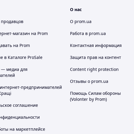
О нас
 продавцов
О prom.ua
ернет-магазин
на Prom
Работа в prom.ua
авать на Prom
Контактная информация
 в Каталоге ProSale
Защита прав на контент
 — медиа для
Content right protection
ателей
Отзывы о prom.ua
 интернет-предпринимателей
Кращі
Помощь Силам обороны
(Volonter by Prom)
льское соглашение
онфиденциальности
боты на маркетплейсе