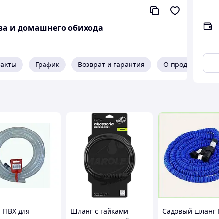
тва и домашнего обихода
такты
График
Возврат и гарантия
О продавце
а ПВХ для
Шланг с гайками
Садовый шланг 