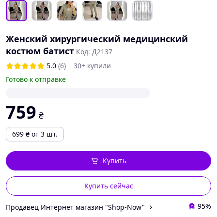
Женский хирургический медицинский
костюм батист
Код: Д2137
5.0
(6)
30+ купили
Готово к отправке
759
₴
699
₴
от 3 шт.
Купить
Купить сейчас
95%
Продавец Интернет магазин "Shop-Now"