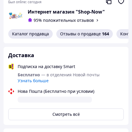
выполнении их профессиональных обязанностей.
Был online:
сегодня
Медицинский костюм должен быть удобным и легким
Интернет магазин "Shop-Now"
для движений, чтобы обеспечить отличную
95% положительных отзывов
маневренность медицинскому персоналу. Обычно он
имеет специально разработанные крои и
дополнительные элементы, помогающие
Каталог продавца
Отзывы о продавце
164
Конт
поддерживать высокий уровень комфорта во время
работы.
Доставка
Подписка на доставку Smart
Бесплатно
— в отделения Новой почты
Узнать больше
Нова Пошта (Бесплатно при условии)
Смотреть всё