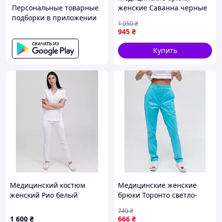
Персональные товарные
женские Саванна черные
подборки в приложении
1 050
₴
945
₴
Купить
Медицинский костюм
Медицинские женские
женский Рио белый
брюки Торонто светло-
бирюзовые
740
₴
1 600
₴
666
₴