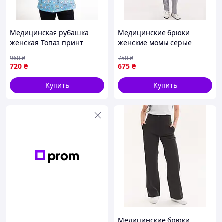
Медицинская рубашка
Медицинские брюки
женская Топаз принт
женские момы серые
Dentistry blue NEW
960
₴
750
₴
720
₴
675
₴
Купить
Купить
Медицинские брюки