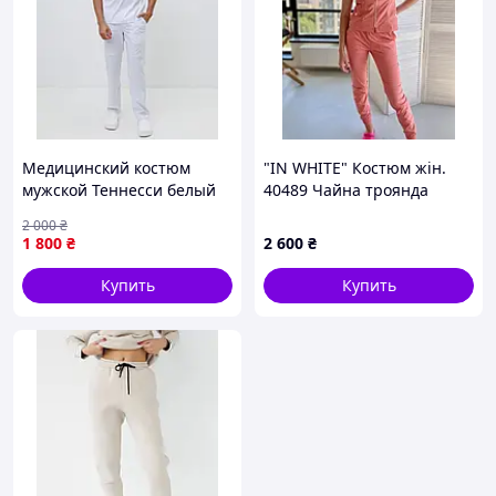
Медицинский костюм
"IN WHITE" Костюм жін.
мужской Теннесси белый
40489 Чайна троянда
2 000
₴
1 800
₴
2 600
₴
Купить
Купить