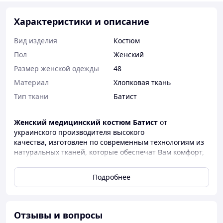
Характеристики и описание
Вид изделия
Костюм
Пол
Женский
Размер женской одежды
48
Материал
Хлопковая ткань
Тип ткани
Батист
Женский
медицинский костюм Батист
от
украинского производителя высокого
качества, изготовлен по современным технологиям из
натуральных тканей, которые обеспечат Вам комфорт,
а также имеют высокие показатели
износоустойчивости. Изделия из них практичны, легко
Подробнее
стираются, утюжатся, и всегда имеют идеальный вид.
Женские медицинские костюмы, которые предлагает
наша компания ― элегантны, практичны, долговечны,
они прекрасно подчеркнут Вашу индивидуальность.
Отзывы и вопросы
Благодаря большой размерной линейке а также